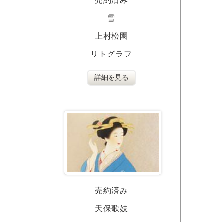
売約済み
雪
上村松園
リトグラフ
詳細を見る
売約済み
天保歌妓