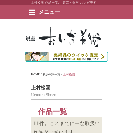
上村松園 作品一覧。 東京・銀座 おいだ美術。現代アート・日本画・洋画・版画・彫刻・陶芸など美術品の豊富な販売・買取実績ございます。
メニュー
絵画など美術品の販売と買取 | 東京・銀座 おいだ美術
HOME
 / 
取扱作家一覧
 / 
上村松園
上村松園
Uemura Shoen
作品一覧
11
件。これまでに主な取扱い
作品がございます。