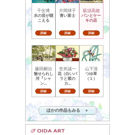
千住博
片岡球子
荻須高徳
水の音が聴
青い富士
パンとケー
こえる
キの店
詳細
詳細
詳細
藤田嗣治
笠井誠一
山下清
魅せられし
花（白いバ
つゆ草
河『シャ
ラと紫の
（１）
ン...
カ...
詳細
詳細
詳細
ほかの作品もみる ＋