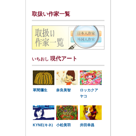
取扱い作家一覧
現代アート
いちおし
草間彌生
奈良美智
ロッカクア
ヤコ
KYNE(キネ)
小松美羽
井田幸昌