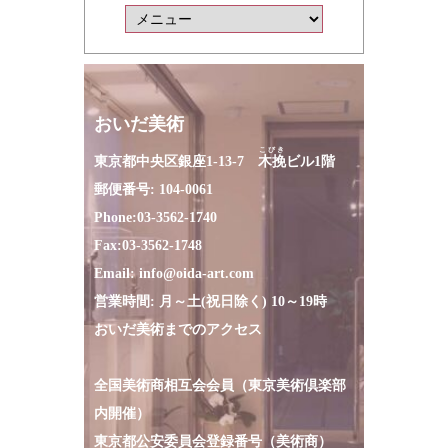
おいだ美術
こびき
東京都中央区銀座1-13-7
木挽
ビル1階
郵便番号: 104-0061
Phone:
03-3562-1740
Fax:
03-3562-1748
Email:
info@oida-art.com
営業時間: 月～土(祝日除く) 10～19時
おいだ美術までのアクセス
全国美術商相互会会員（東京美術倶楽部
内開催）
東京都公安委員会登録番号（美術商）