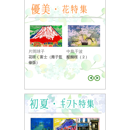
小野竹喬
片岡球子
中島千波
奥の細道句抄
花咲く富士（雍子監
醍醐桜（２）
り ...
修版）