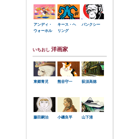
アンディ・
キース・ヘ
バンクシー
ウォーホル
リング
洋画家
いちおし
東郷青児
熊谷守一
荻須高徳
小磯良平
藤田嗣治
山下清