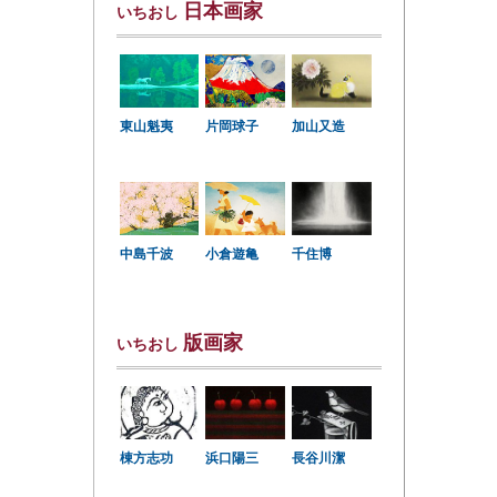
日本画家
いちおし
東山魁夷
片岡球子
加山又造
中島千波
小倉遊亀
千住博
版画家
いちおし
棟方志功
浜口陽三
長谷川潔