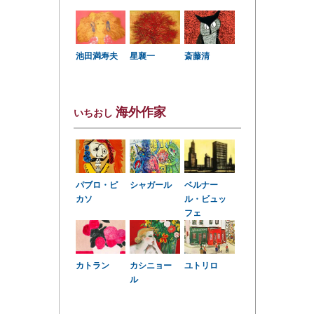
星襄一
池田満寿夫
斎藤清
海外作家
いちおし
パブロ・ピ
シャガール
ベルナー
カソ
ル・ビュッ
フェ
カトラン
カシニョー
ユトリロ
ル