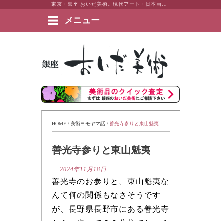
東京・銀座 おいだ美術。現代アート・日本画・洋画・版画・彫刻・陶芸など美術品の豊富な販売・買取実績ございます。
メニュー
絵画など美術品の販売と買取 | 東京・銀座 おいだ美術
HOME
 / 
美術ヨモヤマ話
 / 
善光寺参りと東山魁夷
善光寺参りと東山魁夷
— 2024年11月18日
善光寺のお参りと、東山魁夷な
んて何の関係もなさそうです
が、長野県長野市にある善光寺