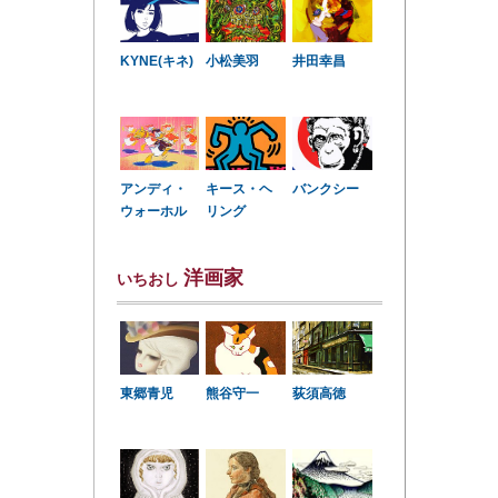
KYNE(キネ)
小松美羽
井田幸昌
アンディ・
キース・ヘ
バンクシー
ウォーホル
リング
洋画家
いちおし
東郷青児
熊谷守一
荻須高徳