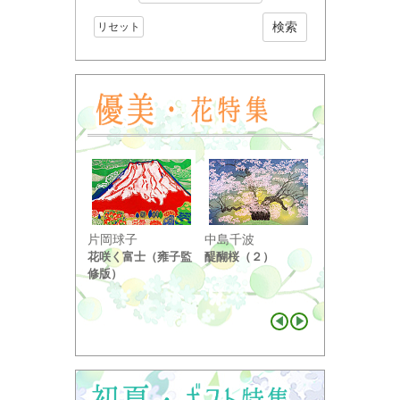
リセット
小野竹喬
片岡球子
中島千波
奥の細道句抄
花咲く富士（雍子監
醍醐桜（２）
り ...
修版）