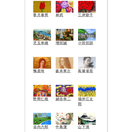
香月泰男
林武
三岸節子
児玉幸雄
増田誠
小田切訓
高塚省吾
鴨居玲
森本草介
野間仁根
絹谷幸二
福井江太
郎