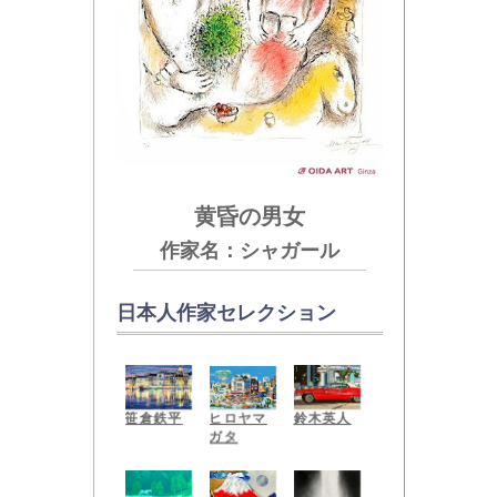
Untitled
アイルランドの騎馬行
進
作家名：ロッカクアヤコ
作家名：アンドレ・ブラ
INGRID BERGMAN
ウォーターフォール
MAT OWL
ジリエ
WITH HAT
PLATTER（飾縁のフ
作家名：千住博
クロウ）
作家名：アンディ・ウォ
少女
Lillies
政治なんかくそくら
ーホル
ドーヴィル(ドービル)
作家名：パブロ・ピカソ
作家名：藤田嗣治
KYNE STAN SMITH :
作家名：ホックニー
え！
黄昏の男女
作家名：カシニョール
駝鳥のいる風景
B
作家名：奈良美智
モンゴルの鳥
作家名：シャガール
作家名：ベルナール・ビ
作家名：KYNE(キネ)
作家名：ミロ
ュッフェ
日本人作家セレクション
鈴木英人
笹倉鉄平
ヒロヤマ
ガタ