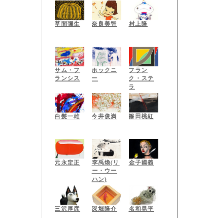
ーホル
草間彌生
奈良美智
村上隆
サム・フ
ホックニ
フラン
ランシス
ー
ク・ステ
ラ
今井俊満
白髪一雄
篠田桃紅
元永定正
李禹煥(リ
金子國義
ー・ウー
ハン)