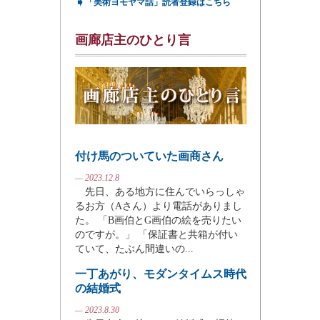
➧
「美術ヨモヤマ話」読者登録はこちら
画廊店主のひとり言
付け馬のついていた画商さん
— 2023.12.8
先日、ある地方に住んでいらっしゃ
るお方（Aさん）より電話がありまし
た。 「B画伯とG画伯の絵を売りたい
のですが。」 「保証書と共箱が付い
ていて、たぶん間違いの...
一丁あがり、モダンタイムス時代
の結婚式