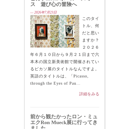
ピカソmeets ポール・スミ
ス 遊び心の冒険へ
— 2026年7月23日
このタイ
トル、何
だと思い
ますか？
２０２６
年６月１０日から９月２１日まで六
本木の国立新美術館で開催されてい
るピカソ展のタイトルなんですよ。
英語のタイトルは、「Picasso,
through the Eyes of Pau…
詳細をみる
前から観たかったロン・ミュ