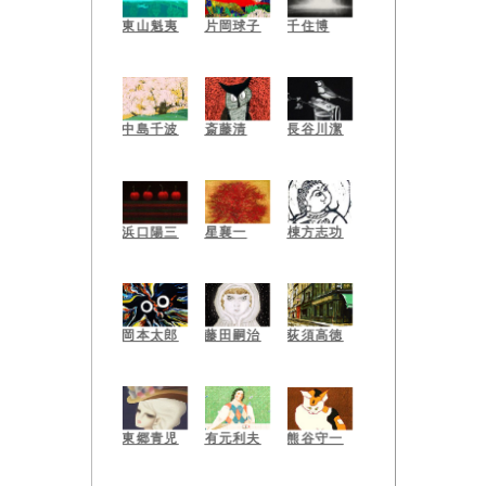
東山魁夷
片岡球子
千住博
中島千波
斎藤清
長谷川潔
星襄一
浜口陽三
棟方志功
岡本太郎
藤田嗣治
荻須高徳
東郷青児
有元利夫
熊谷守一