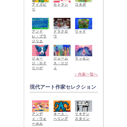
カトラン
アイズピ
コタボ
リ
アンド
ドラクロ
リャド
レ・ブラ
ワ
ジリエ
ジョー
ジェーム
ラッセン
ジ・ロド
ス・リジ
リーゲ
ィ
> 作家一覧へ
現代アート作家セレクション
リキテン
アンデ
キース・
スタイン
ィ・ウォ
ヘリング