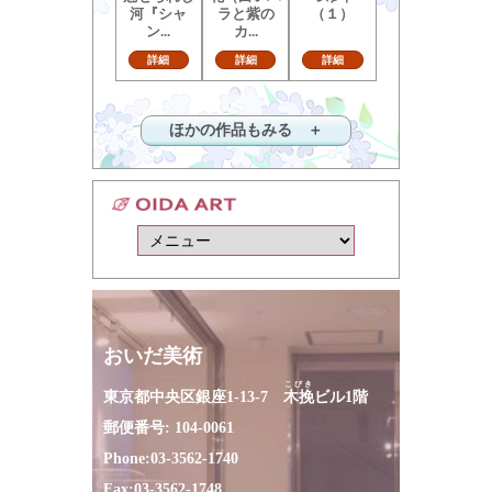
藤田嗣治
笠井誠一
山下清
魅せられし
花（白いバ
つゆ草
河『シャ
ラと紫の
（１）
ン...
カ...
詳細
詳細
詳細
ほかの作品もみる ＋
おいだ美術
こびき
東京都中央区銀座1-13-7
木挽
ビル1階
郵便番号: 104-0061
Phone:
03-3562-1740