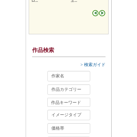
アスコット (ムルロ
モンマルトル・ベキ
ッフェ
リ...
ュ...
アルバムサン
シ...
作品検索
> 検索ガイド