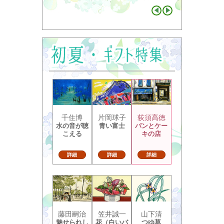
千住博
片岡球子
荻須高徳
水の音が聴
青い富士
パンとケー
こえる
キの店
詳細
詳細
詳細