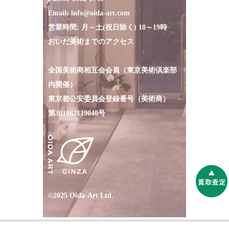
Fax:
03-3562-1748
Email:
info@oida-art.com
営業時間: 月～土(祝日除く) 10～19時
おいだ美術までのアクセス
全国美術商相互会会員（東京美術倶楽部
内開催）
東京都公安委員会登録番号（美術商）
第301062119040号
©2025 Oida-Art Ltd.