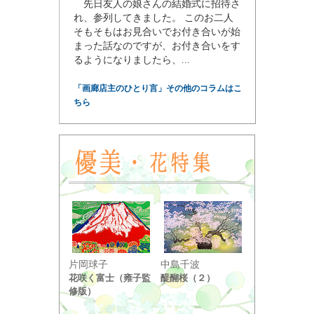
— 2023.8.30
先日友人の娘さんの結婚式に招待さ
れ、参列してきました。 このお二人
そもそもはお見合いでお付き合いが始
まった話なのですが、お付き合いをす
るようになりましたら、...
「画廊店主のひとり言」その他のコラムはこ
ちら
小野竹喬
片岡球子
中島千波
奥の細道句抄
花咲く富士（雍子監
醍醐桜（２）
り ...
修版）