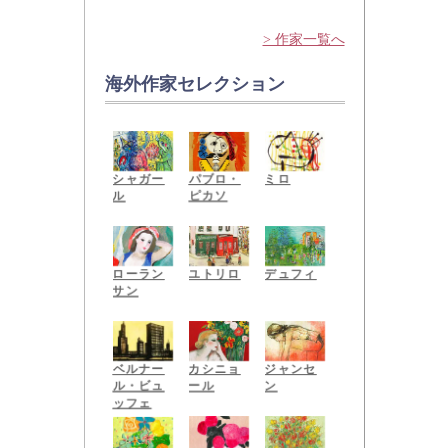
谷内六郎
中島潔
山下清
> 作家一覧へ
海外作家セレクション
ミロ
シャガー
パブロ・
ル
ピカソ
ローラン
ユトリロ
デュフィ
サン
ベルナー
カシニョ
ジャンセ
ル・ビュ
ール
ン
ッフェ