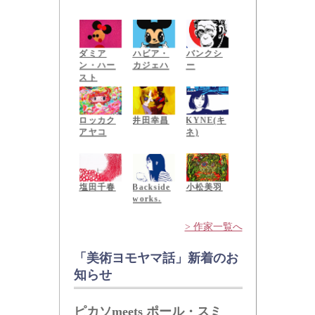
三沢厚彦
深堀隆介
名和晃平
ダミア
ハビア・
バンクシ
ン・ハー
カジェハ
ー
スト
ロッカク
井田幸昌
KYNE(キ
アヤコ
ネ)
小松美羽
塩田千春
Backside
works.
> 作家一覧へ
「美術ヨモヤマ話」新着のお
知らせ