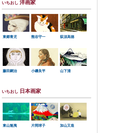
洋画家
いちおし
東郷青児
熊谷守一
荻須高徳
小磯良平
藤田嗣治
山下清
日本画家
いちおし
東山魁夷
片岡球子
加山又造