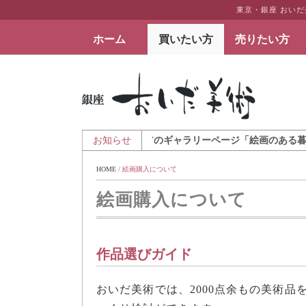
東京・銀座 おい
ホーム
買いたい方
売りたい方
絵画など美術品の販売と買取 | 東京・銀座 おい
月7日 - アートとインテリアのギャラリーページ「絵画のある暮らしを」
お知らせ
HOME
 / 
絵画購入について
絵画購入について
作品選びガイド
おいだ美術では、2000点余もの美術