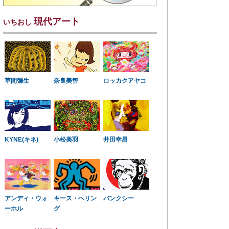
現代アート
いちおし
草間彌生
奈良美智
ロッカクアヤコ
KYNE(キネ)
小松美羽
井田幸昌
アンディ・ウォ
キース・ヘリン
バンクシー
ーホル
グ