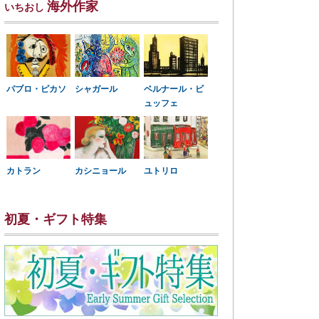
海外作家
いちおし
パブロ・ピカソ
シャガール
ベルナール・ビ
ュッフェ
カトラン
カシニョール
ユトリロ
初夏・ギフト特集