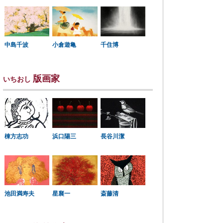
中島千波
小倉遊亀
千住博
版画家
いちおし
棟方志功
浜口陽三
長谷川潔
星襄一
池田満寿夫
斎藤清