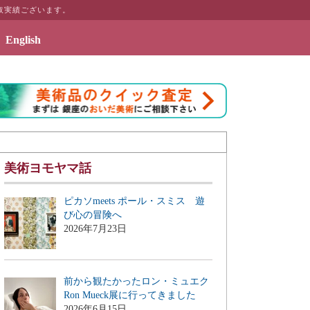
取実績ございます。
English
2019年7月3日 - エッセイ「画商のこぼれ
美術ヨモヤマ話
ピカソmeets ポール・スミス 遊
び心の冒険へ
2026年7月23日
前から観たかったロン・ミュエク
Ron Mueck展に行ってきました
2026年6月15日