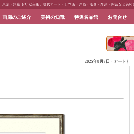
」 東京・銀座 おいだ美術。現代アート・日本画・洋画・版画・彫刻・陶芸など美術
画廊のご紹介
美術の知識
特選名品館
お問合せ
だ美術
2025年8月7日 - アートとインテ