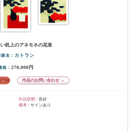
赤い机上のアネモネの花束
カトラン
作家名：
270,000円
価格：
 →
作品のお問い合わせ →
作品状態 /
良好
備考 /
サインあり