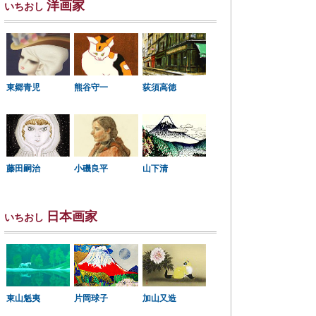
洋画家
いちおし
東郷青児
熊谷守一
荻須高徳
小磯良平
藤田嗣治
山下清
日本画家
いちおし
東山魁夷
片岡球子
加山又造