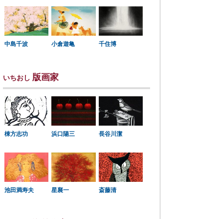
中島千波
小倉遊亀
千住博
版画家
いちおし
棟方志功
浜口陽三
長谷川潔
星襄一
池田満寿夫
斎藤清