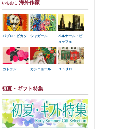
海外作家
いちおし
パブロ・ピカソ
シャガール
ベルナール・ビ
ュッフェ
カトラン
カシニョール
ユトリロ
初夏・ギフト特集