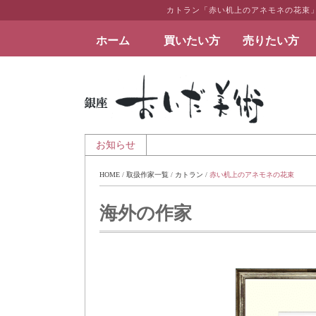
カトラン「赤い机上のアネモネの花束
ホーム
買いたい方
売りたい方
絵画など美術品の販売と買取 | 東京・銀座 おい
日 - 夏季休業のお知らせ
お知らせ
HOME
 / 
取扱作家一覧
 / 
カトラン
 / 
赤い机上のアネモネの花束
海外の作家