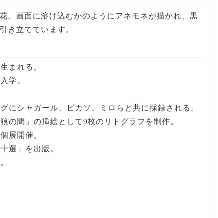
花。画面に溶け込むかのようにアネモネが描かれ、黒
引き立てています。
に生まれる。
に入学。
タログにシャガール、ピカソ、ミロらと共に採録される。
と狼の間」の挿絵として9枚のリトグラフを制作。
で個展開催。
諧十選」を出版。
章。