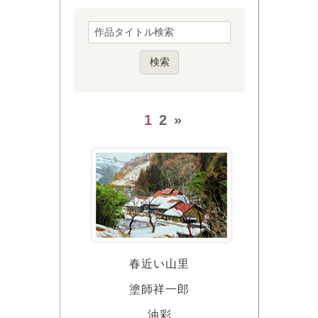
1
2
»
春近い山里
塗師祥一郎
油彩