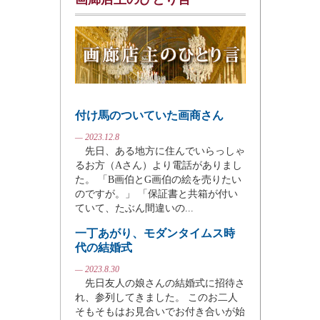
付け馬のついていた画商さん
— 2023.12.8
先日、ある地方に住んでいらっしゃ
るお方（Aさん）より電話がありまし
た。 「B画伯とG画伯の絵を売りたい
のですが。」 「保証書と共箱が付い
ていて、たぶん間違いの...
一丁あがり、モダンタイムス時
代の結婚式
— 2023.8.30
先日友人の娘さんの結婚式に招待さ
れ、参列してきました。 このお二人
そもそもはお見合いでお付き合いが始