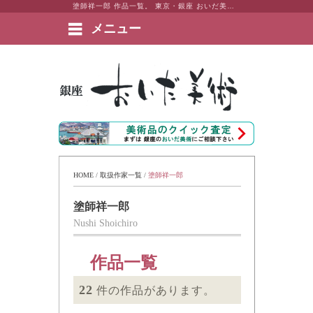
塗師祥一郎 作品一覧。 東京・銀座 おいだ美術。現代アート・日本画・洋画・版画・彫刻・陶芸など美術品の豊富な販売・買取実績ございます。
メニュー
絵画など美術品の販売と買取 | 東京・銀座 おいだ美術
HOME
 / 
取扱作家一覧
 / 
塗師祥一郎
塗師祥一郎
Nushi Shoichiro
作品一覧
22
件の作品があります。