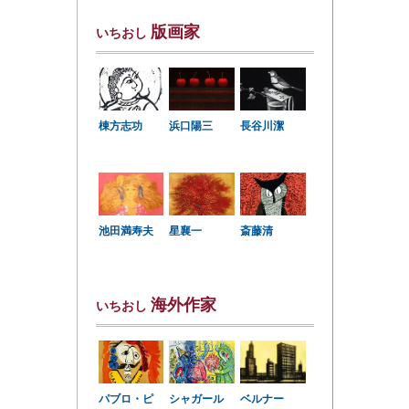
版画家
いちおし
棟方志功
浜口陽三
長谷川潔
星襄一
池田満寿夫
斎藤清
海外作家
いちおし
パブロ・ピ
シャガール
ベルナー