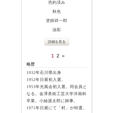
売約済み
秋色
塗師祥一郎
油彩
詳細を見る
1
2
»
略歴
1932年石川県出身
1952年日展初入選。
1953年光風会初入選。同会員と
なる。金澤美術工芸大学洋画科
卒業。小絲源太郎に師事。
1971年日展にて「村」が特選。