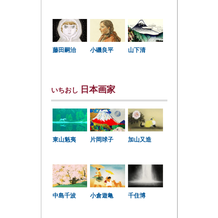
小磯良平
藤田嗣治
山下清
日本画家
いちおし
東山魁夷
片岡球子
加山又造
中島千波
小倉遊亀
千住博