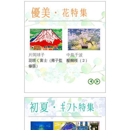
小野竹喬
片岡球子
中島千波
奥の細道句抄
花咲く富士（雍子監
醍醐桜（２）
り ...
修版）