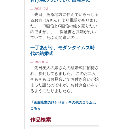
付け馬のついていた画商さん
— 2023.12.8
先日、ある地方に住んでいらっしゃ
るお方（Aさん）より電話がありまし
た。 「B画伯とG画伯の絵を売りたい
のですが。」 「保証書と共箱が付い
ていて、たぶん間違いの...
一丁あがり、モダンタイムス時
代の結婚式
— 2023.8.30
先日友人の娘さんの結婚式に招待さ
れ、参列してきました。 このお二人
そもそもはお見合いでお付き合いが始
まった話なのですが、お付き合いをす
るようになりましたら、...
「画廊店主のひとり言」その他のコラムは
こちら
作品検索