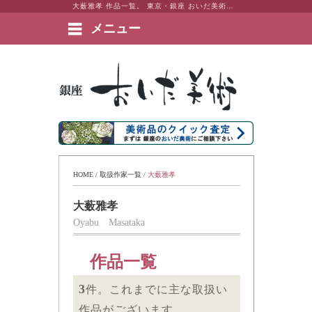
大薮雅孝 作品一覧。 東京・銀座 おいだ美術。現代アート・日本画・洋画・版画・彫刻・陶芸など美術品の豊富な販売・買取実績ございます。
メニュー
絵画など美術品の販売と買取 | 東京・銀座 おいだ美術
HOME
 / 
取扱作家一覧
 / 
大薮雅孝
大薮雅孝
Oyabu Masataka
作品一覧
3
件。これまでに主な取扱い
作品がございます。