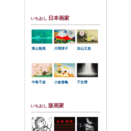
日本画家
いちおし
東山魁夷
片岡球子
加山又造
中島千波
小倉遊亀
千住博
版画家
いちおし