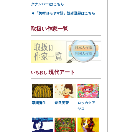
クナンバー)はこちら
➧
「美術ヨモヤマ話」読者登録はこちら
取扱い作家一覧
現代アート
いちおし
草間彌生
奈良美智
ロッカクア
ヤコ