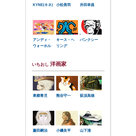
KYNE(キネ)
小松美羽
井田幸昌
アンディ・
キース・ヘ
バンクシー
ウォーホル
リング
洋画家
いちおし
東郷青児
熊谷守一
荻須高徳
小磯良平
藤田嗣治
山下清