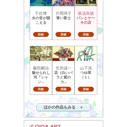
千住博
片岡球子
荻須高徳
水の音が聴
青い富士
パンとケー
こえる
キの店
詳細
詳細
詳細
藤田嗣治
笠井誠一
山下清
魅せられし
花（白いバ
つゆ草
河『シャ
ラと紫の
（１）
ン...
カ...
詳細
詳細
詳細
ほかの作品もみる ＋