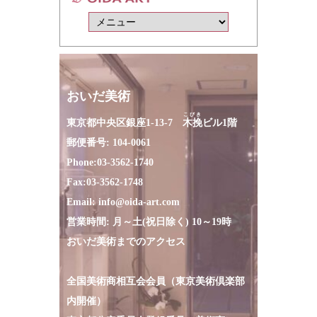
おいだ美術
こびき
東京都中央区銀座1-13-7
木挽
ビル1階
郵便番号: 104-0061
Phone:
03-3562-1740
Fax:
03-3562-1748
Email:
info@oida-art.com
営業時間: 月～土(祝日除く) 10～19時
おいだ美術までのアクセス
全国美術商相互会会員（東京美術倶楽部
内開催）