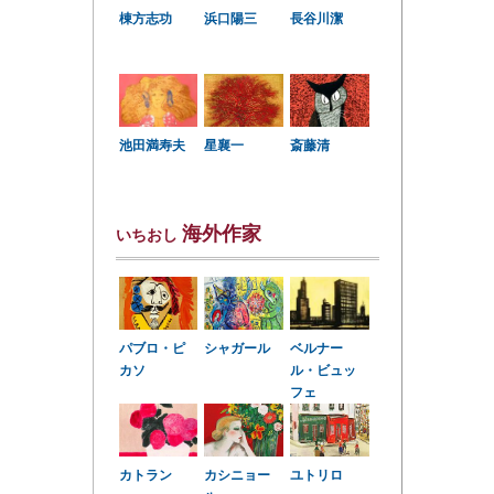
棟方志功
浜口陽三
長谷川潔
星襄一
池田満寿夫
斎藤清
海外作家
いちおし
パブロ・ピ
シャガール
ベルナー
カソ
ル・ビュッ
フェ
カトラン
カシニョー
ユトリロ