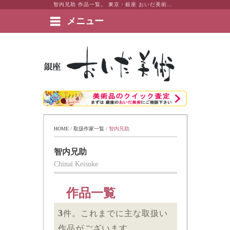
智内兄助 作品一覧。 東京・銀座 おいだ美術。現代アート・日本画・洋画・版画・彫刻・陶芸など美術品の豊富な販売・買取実績ございます。
メニュー
絵画など美術品の販売と買取 | 東京・銀座 おいだ美術
HOME
 / 
取扱作家一覧
 / 
智内兄助
智内兄助
Chinai Keisuke
作品一覧
3
件。これまでに主な取扱い
作品がございます。