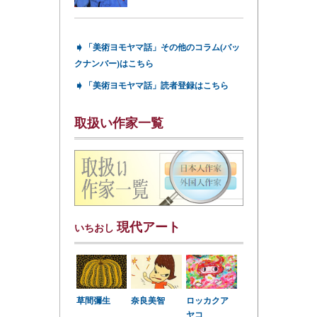
➧
「美術ヨモヤマ話」その他のコラム(バッ
クナンバー)はこちら
➧
「美術ヨモヤマ話」読者登録はこちら
取扱い作家一覧
現代アート
いちおし
草間彌生
奈良美智
ロッカクア
ヤコ