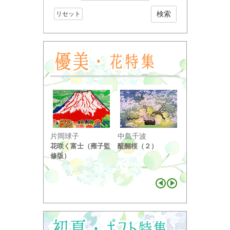
リセット
小野竹喬
片岡球子
中島千波
奥の細道句抄
花咲く富士（雍子監
醍醐桜（２）
り ...
修版）