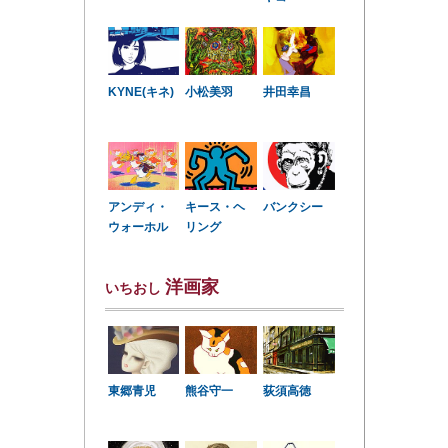
KYNE(キネ)
小松美羽
井田幸昌
アンディ・
キース・ヘ
バンクシー
ウォーホル
リング
洋画家
いちおし
東郷青児
熊谷守一
荻須高徳