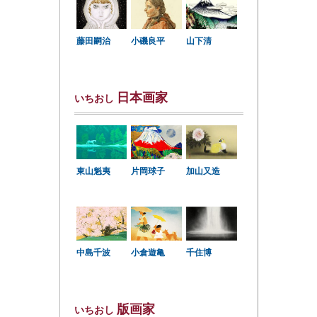
小磯良平
藤田嗣治
山下清
日本画家
いちおし
東山魁夷
片岡球子
加山又造
中島千波
小倉遊亀
千住博
版画家
いちおし