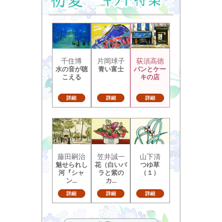
千住博
片岡球子
荻須高徳
水の音が聴
青い富士
パンとケー
こえる
キの店
詳細
詳細
詳細
藤田嗣治
笠井誠一
山下清
魅せられし
花（白いバ
つゆ草
河『シャ
ラと紫の
（１）
ン...
カ...
詳細
詳細
詳細