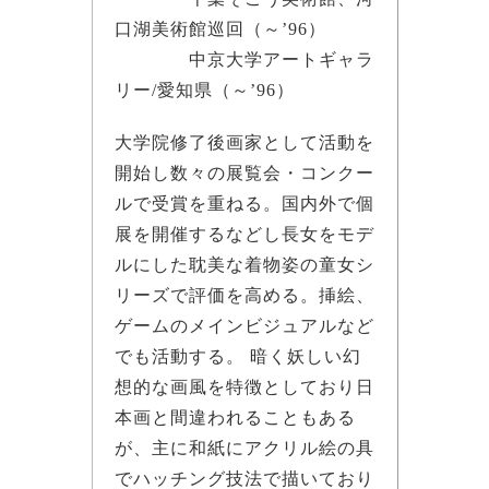
口湖美術館巡回（～’96）
中京大学アートギャラ
リー/愛知県（～’96）
大学院修了後画家として活動を
開始し数々の展覧会・コンクー
ルで受賞を重ねる。国内外で個
展を開催するなどし長女をモデ
ルにした耽美な着物姿の童女シ
リーズで評価を高める。挿絵、
ゲームのメインビジュアルなど
でも活動する。 暗く妖しい幻
想的な画風を特徴としており日
本画と間違われることもある
が、主に和紙にアクリル絵の具
でハッチング技法で描いており