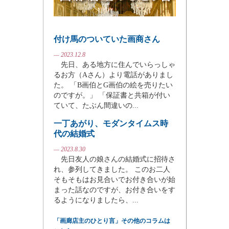
付け馬のついていた画商さん
— 2023.12.8
先日、ある地方に住んでいらっしゃ
るお方（Aさん）より電話がありまし
た。 「B画伯とG画伯の絵を売りたい
のですが。」 「保証書と共箱が付い
ていて、たぶん間違いの...
一丁あがり、モダンタイムス時
代の結婚式
— 2023.8.30
先日友人の娘さんの結婚式に招待さ
れ、参列してきました。 このお二人
そもそもはお見合いでお付き合いが始
まった話なのですが、お付き合いをす
るようになりましたら、...
「画廊店主のひとり言」その他のコラムは