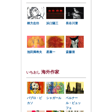
棟方志功
浜口陽三
長谷川潔
星襄一
池田満寿夫
斎藤清
海外作家
いちおし
パブロ・ピ
シャガール
ベルナー
カソ
ル・ビュッ
フェ