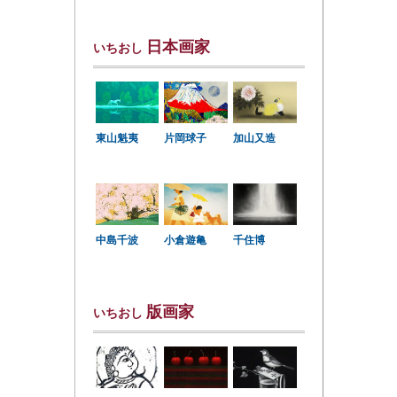
日本画家
いちおし
東山魁夷
片岡球子
加山又造
中島千波
小倉遊亀
千住博
版画家
いちおし