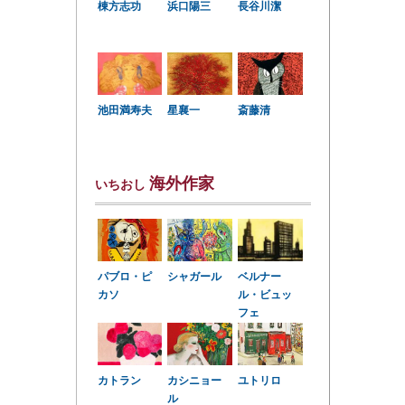
棟方志功
浜口陽三
長谷川潔
星襄一
池田満寿夫
斎藤清
海外作家
いちおし
パブロ・ピ
シャガール
ベルナー
カソ
ル・ビュッ
フェ
カトラン
カシニョー
ユトリロ
ル