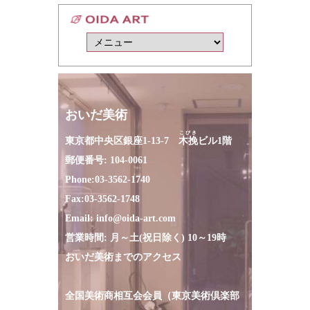
おいだ美術
こびき
東京都中央区銀座1-13-7
木挽
ビル1階
郵便番号: 104-0061
Phone:
03-3562-1740
Fax:
03-3562-1748
Email:
info@oida-art.com
営業時間: 月～土(祝日除く) 10～19時
おいだ美術までのアクセス
全国美術商相互会会員（東京美術倶楽部