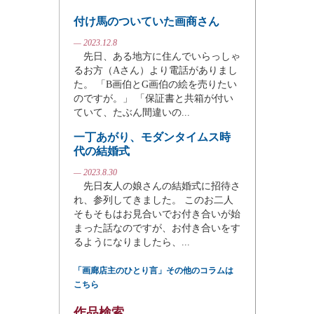
付け馬のついていた画商さん
— 2023.12.8
先日、ある地方に住んでいらっしゃ
るお方（Aさん）より電話がありまし
た。 「B画伯とG画伯の絵を売りたい
のですが。」 「保証書と共箱が付い
ていて、たぶん間違いの...
一丁あがり、モダンタイムス時
代の結婚式
— 2023.8.30
先日友人の娘さんの結婚式に招待さ
れ、参列してきました。 このお二人
そもそもはお見合いでお付き合いが始
まった話なのですが、お付き合いをす
るようになりましたら、...
「画廊店主のひとり言」その他のコラムは
こちら
作品検索