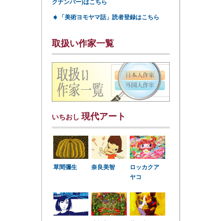
クナンバー)はこちら
➧
「美術ヨモヤマ話」読者登録はこちら
取扱い作家一覧
現代アート
いちおし
草間彌生
奈良美智
ロッカクア
ヤコ