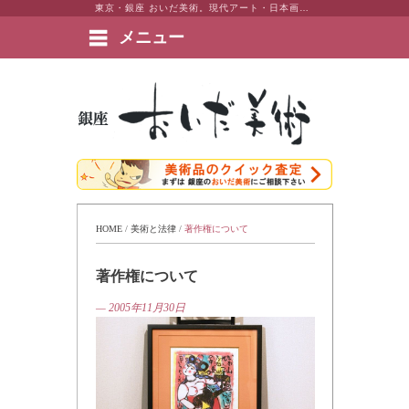
東京・銀座 おいだ美術。現代アート・日本画・洋画・版画・彫刻・陶芸など美術品の豊富な販売・買取実績ございます。
メニュー
絵画など美術品の販売と買取 | 東京・銀座 おいだ美術
HOME
 / 
美術と法律
 / 
著作権について
著作権について
— 2005年11月30日