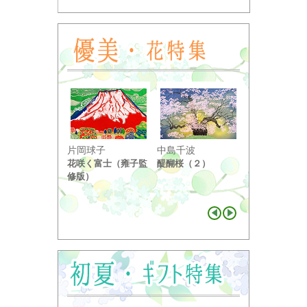
小野竹喬
片岡球子
中島千波
奥の細道句抄
花咲く富士（雍子監
醍醐桜（２）
り ...
修版）