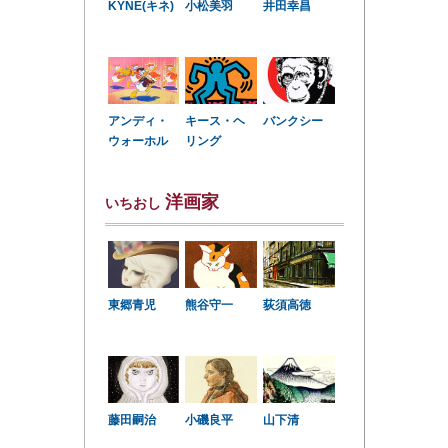
KYNE(キネ)
小松美羽
井田幸昌
アンディ・
キース・ヘ
バンクシー
ウォーホル
リング
洋画家
いちおし
東郷青児
熊谷守一
荻須高徳
小磯良平
藤田嗣治
山下清