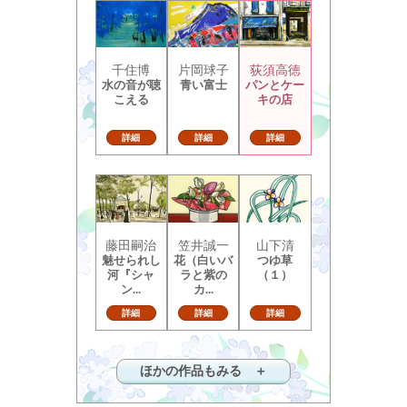
千住博
片岡球子
荻須高徳
水の音が聴
青い富士
パンとケー
こえる
キの店
詳細
詳細
詳細
藤田嗣治
笠井誠一
山下清
魅せられし
花（白いバ
つゆ草
河『シャ
ラと紫の
（１）
ン...
カ...
詳細
詳細
詳細
ほかの作品もみる ＋