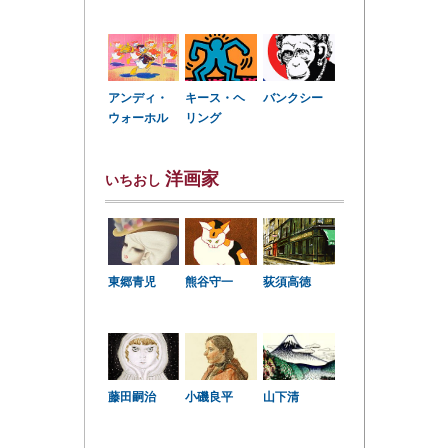
アンディ・
キース・ヘ
バンクシー
ウォーホル
リング
洋画家
いちおし
東郷青児
熊谷守一
荻須高徳
小磯良平
藤田嗣治
山下清