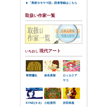
➧
「美術ヨモヤマ話」読者登録はこちら
取扱い作家一覧
現代アート
いちおし
草間彌生
奈良美智
ロッカクア
ヤコ
KYNE(キネ)
小松美羽
井田幸昌