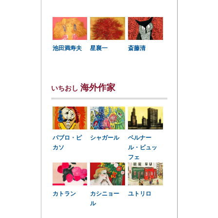
星襄一
池田満寿夫
斎藤清
海外作家
いちおし
パブロ・ピ
シャガール
ベルナー
カソ
ル・ビュッ
フェ
カトラン
カシニョー
ユトリロ
ル