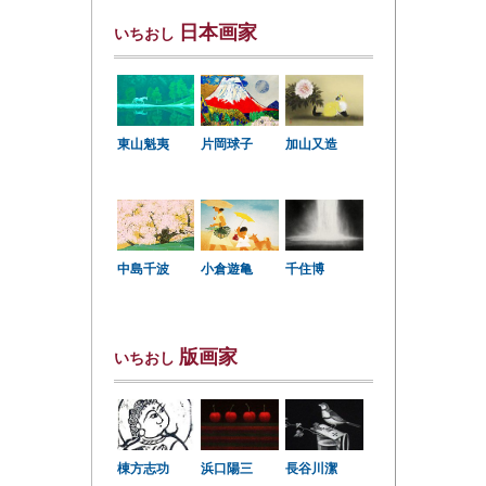
日本画家
いちおし
東山魁夷
片岡球子
加山又造
中島千波
小倉遊亀
千住博
版画家
いちおし
棟方志功
浜口陽三
長谷川潔