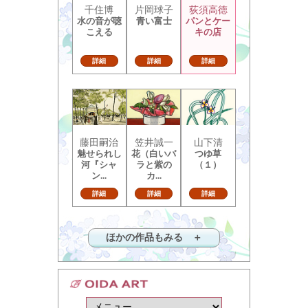
千住博
片岡球子
荻須高徳
水の音が聴
青い富士
パンとケー
こえる
キの店
詳細
詳細
詳細
藤田嗣治
笠井誠一
山下清
魅せられし
花（白いバ
つゆ草
河『シャ
ラと紫の
（１）
ン...
カ...
詳細
詳細
詳細
ほかの作品もみる ＋