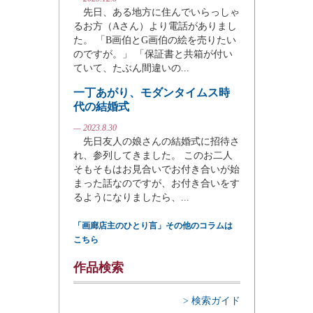
先日、ある地方に住んでいらっしゃ
るお方（Aさん）より電話がありまし
た。 「B画伯とG画伯の絵を売りたい
のですが。」 「保証書と共箱が付い
ていて、たぶん間違いの...
一丁あがり、モダンタイムス時
代の結婚式
— 2023.8.30
先日友人の娘さんの結婚式に招待さ
れ、参列してきました。 このお二人
そもそもはお見合いでお付き合いが始
まった話なのですが、お付き合いをす
るようになりましたら、...
「画廊店主のひとり言」その他のコラムは
こちら
作品検索
> 検索ガイド