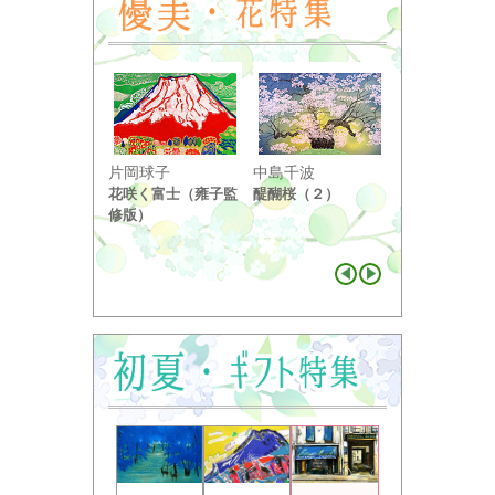
小野竹喬
片岡球子
中島千波
奥の細道句抄
花咲く富士（雍子監
醍醐桜（２）
り ...
修版）