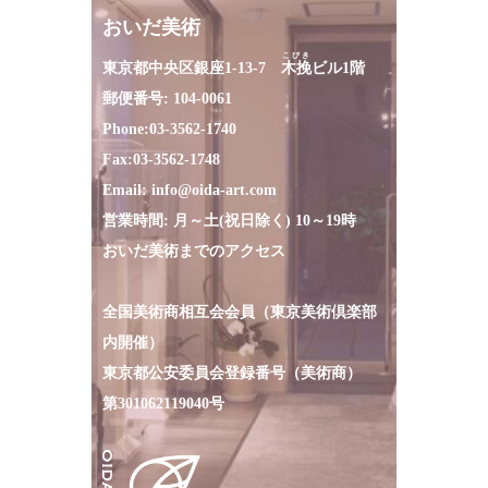
おいだ美術
こびき
東京都中央区銀座1-13-7
木挽
ビル1階
郵便番号: 104-0061
Phone:
03-3562-1740
Fax:
03-3562-1748
Email:
info@oida-art.com
営業時間: 月～土(祝日除く) 10～19時
おいだ美術までのアクセス
全国美術商相互会会員（東京美術倶楽部
内開催）
東京都公安委員会登録番号（美術商）
第301062119040号