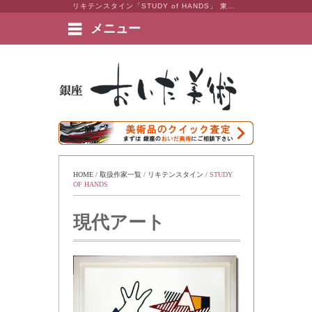
リキテンスタイン「STUDY of HANDS」 東京・銀座 おいだ美術。現代アート・日本画・洋画・版画・彫刻・陶芸など美術品の豊富な販売・買取実績ございます。
メニュー
絵画など美術品の販売と買取 | 東京・銀座 おいだ美術
HOME
 / 
取扱作家一覧
 / 
リキテンスタイン
 / 
STUDY 
OF HANDS
現代アート