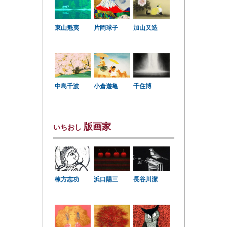
東山魁夷
片岡球子
加山又造
中島千波
小倉遊亀
千住博
版画家
いちおし
棟方志功
浜口陽三
長谷川潔