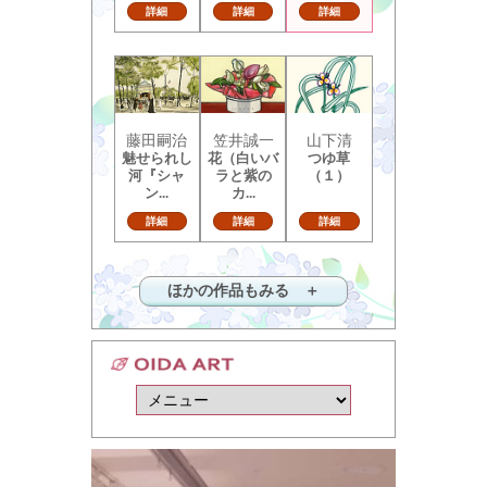
詳細
詳細
詳細
藤田嗣治
笠井誠一
山下清
魅せられし
花（白いバ
つゆ草
河『シャ
ラと紫の
（１）
ン...
カ...
詳細
詳細
詳細
ほかの作品もみる ＋