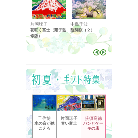
小野竹喬
片岡球子
中島千波
奥の細道句抄
花咲く富士（雍子監
醍醐桜（２）
り ...
修版）
千住博
片岡球子
荻須高徳
水の音が聴
青い富士
パンとケー
こえる
キの店