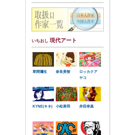
現代アート
いちおし
草間彌生
奈良美智
ロッカクア
ヤコ
KYNE(キネ)
小松美羽
井田幸昌