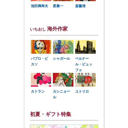
星襄一
池田満寿夫
斎藤清
海外作家
いちおし
パブロ・ピ
シャガール
ベルナー
カソ
ル・ビュッ
フェ
カトラン
カシニョー
ユトリロ
ル
初夏・ギフト特集