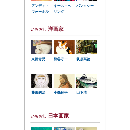
アンディ・
キース・ヘ
バンクシー
ウォーホル
リング
洋画家
いちおし
東郷青児
熊谷守一
荻須高徳
小磯良平
藤田嗣治
山下清
日本画家
いちおし