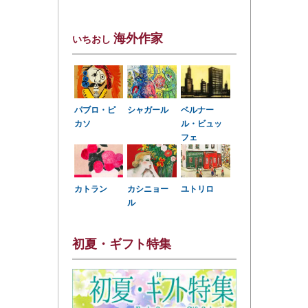
海外作家
いちおし
パブロ・ピ
シャガール
ベルナー
カソ
ル・ビュッ
フェ
カトラン
カシニョー
ユトリロ
ル
初夏・ギフト特集