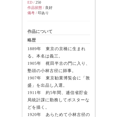
ED /
250
作品状態 /
良好
備考 /
印あり
作品について
略歴
1889年 東京の京橋に生まれ
る。本名は義三。
1905年 梶田半古の門に入り、
塾頭の小林古径に師事。
1907年 東京勧業博覧会に「敦
盛」を出品し入選。
1911年 約5年間、逓信省貯金
局統計課に勤務してポスターな
どを描く。
1920年 あらためて小林古径の