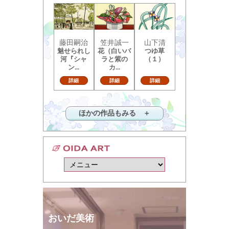
藤田嗣治
笠井誠一
山下清
魅せられし
花（白いバ
つゆ草
河『シャ
ラと紫の
（１）
ン...
カ...
詳細
詳細
詳細
ほかの作品もみる ＋
おいだ美術