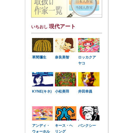
現代アート
いちおし
草間彌生
奈良美智
ロッカクア
ヤコ
KYNE(キネ)
小松美羽
井田幸昌
アンディ・
キース・ヘ
バンクシー
ウォーホル
リング