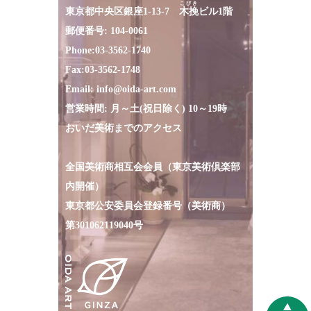
こびき
東京都中央区銀座1-13-7
木挽
ビル1階
郵便番号: 104-0061
Phone:
03-3562-1740
Fax:
03-3562-1748
Email:
info@oida-art.com
営業時間: 月～土(祝日除く) 10～19時
おいだ美術までのアクセス
全国美術商相互会会員（東京美術倶楽部
内開催）
東京都公安委員会登録番号（美術商）
第301062119040号