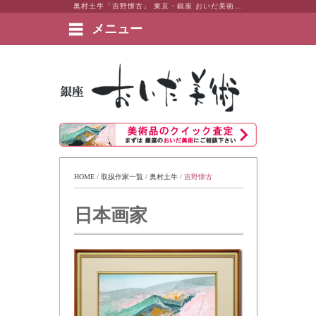
奥村土牛「吉野懐古」 東京・銀座 おいだ美術。現代アート・日本画・洋画・版画・彫刻・陶芸など美術品の豊富な販売・買取実績ございます。
メニュー
絵画など美術品の販売と買取 | 東京・銀座 おいだ美術
HOME
 / 
取扱作家一覧
 / 
奥村土牛
 / 
吉野懐古
日本画家