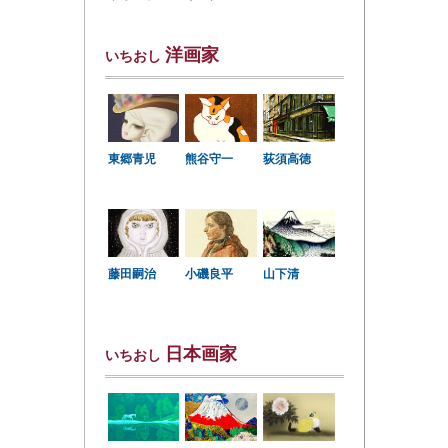
洋画家
いちおし
東郷青児
熊谷守一
荻須高徳
小磯良平
藤田嗣治
山下清
日本画家
いちおし