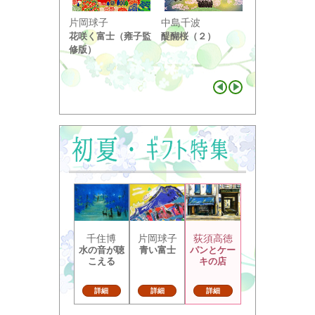
小野竹喬
片岡球子
中島千波
奥の細道句抄
花咲く富士（雍子監
醍醐桜（２）
り ...
修版）
千住博
片岡球子
荻須高徳
水の音が聴
青い富士
パンとケー
こえる
キの店
詳細
詳細
詳細