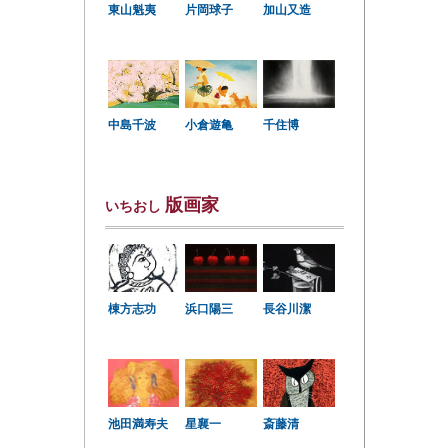
東山魁夷
片岡球子
加山又造
中島千波
小倉遊亀
千住博
版画家
いちおし
棟方志功
浜口陽三
長谷川潔
星襄一
池田満寿夫
斎藤清