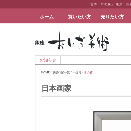
千住博「水の森」 東京・
ホーム
買いたい方
売りたい方
絵画など美術品の販売と買取 | 東京・銀座 おい
 夏季休業のお知らせ
お知らせ
HOME
 / 
取扱作家一覧
 / 
千住博
 / 
水の森
日本画家