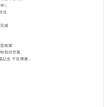
3年）
成担当
が完成
秀芸術賞
米特別功労賞
完成記念 千住博展」