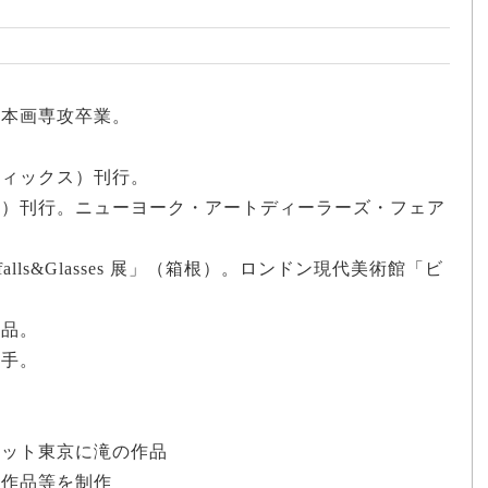
日本画専攻卒業。
フィックス）刊行。
山房）刊行。ニューヨーク・アートディーラーズ・フェア
falls&Glasses 展」（箱根）。ロンドン現代美術館「ビ
出品。
着手。
アット東京に滝の作品
体作品等を制作