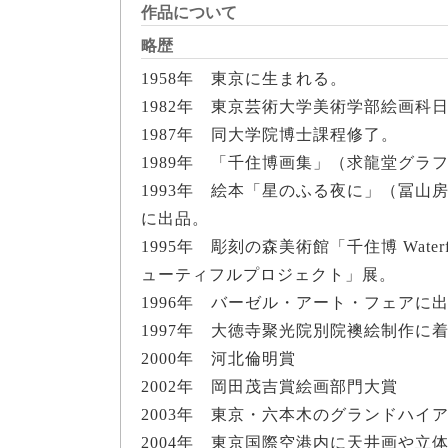
作品について
略歴
1958年 東京に生まれる。
1982年 東京芸術大学美術学部絵画科
1987年 同大学院博士課程修了。
1989年 「千住博画集」（求龍堂グラ
1993年 絵本「星のふる夜に」（冨
に出品。
1995年 彫刻の森美術館「千住博 Water
ューティフルプロジェクト」展。
1996年 バーゼル・アート・フェアに
1997年 大徳寺聚光院別院襖絵制作に
2000年 河北倫明賞
2002年 岡田茂吉賞絵画部門大賞
2003年 東京・六本木のグランドハイ
2004年 東京国際空港内に天井画や立