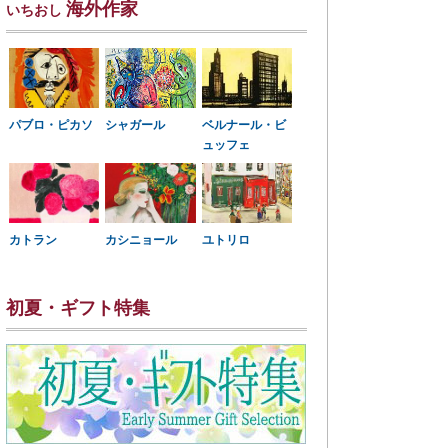
海外作家
いちおし
パブロ・ピカソ
シャガール
ベルナール・ビ
ュッフェ
カトラン
カシニョール
ユトリロ
初夏・ギフト特集