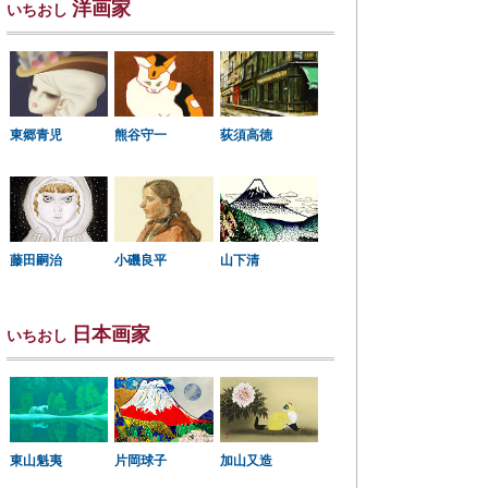
洋画家
いちおし
東郷青児
熊谷守一
荻須高徳
小磯良平
藤田嗣治
山下清
日本画家
いちおし
東山魁夷
片岡球子
加山又造