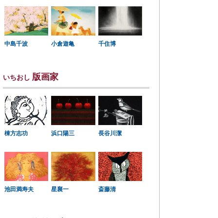
中島千波
小倉遊亀
千住博
版画家
いちおし
棟方志功
浜口陽三
長谷川潔
星襄一
池田満寿夫
斎藤清