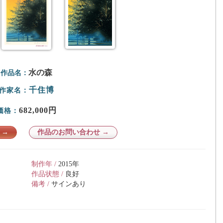
水の森
作品名：
千住博
作家名：
682,000円
価格：
 →
作品のお問い合わせ →
制作年 /
2015年
作品状態 /
良好
備考 /
サインあり