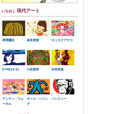
現代アート
いちおし
草間彌生
奈良美智
ロッカクアヤコ
KYNE(キネ)
小松美羽
井田幸昌
アンディ・ウォ
キース・ヘリン
バンクシー
ーホル
グ