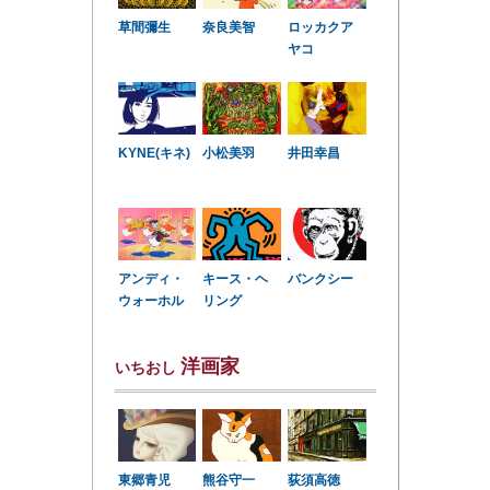
草間彌生
奈良美智
ロッカクア
ヤコ
KYNE(キネ)
小松美羽
井田幸昌
アンディ・
キース・ヘ
バンクシー
ウォーホル
リング
洋画家
いちおし
東郷青児
熊谷守一
荻須高徳