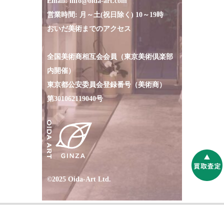
Email:
info@oida-art.com
営業時間: 月～土(祝日除く) 10～19時
おいだ美術までのアクセス
全国美術商相互会会員（東京美術倶楽部
内開催）
東京都公安委員会登録番号（美術商）
第301062119040号
©2025 Oida-Art Ltd.