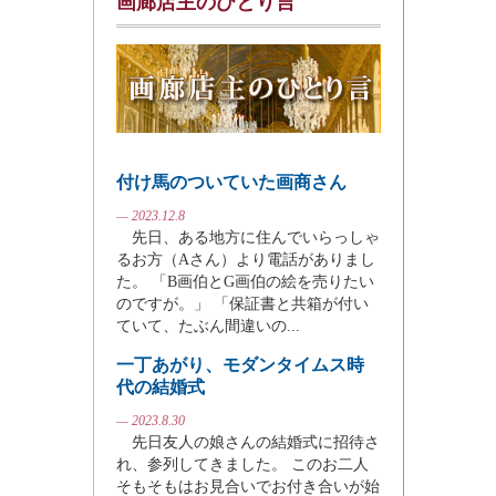
画廊店主のひとり言
付け馬のついていた画商さん
— 2023.12.8
先日、ある地方に住んでいらっしゃ
るお方（Aさん）より電話がありまし
た。 「B画伯とG画伯の絵を売りたい
のですが。」 「保証書と共箱が付い
ていて、たぶん間違いの...
一丁あがり、モダンタイムス時
代の結婚式
— 2023.8.30
先日友人の娘さんの結婚式に招待さ
れ、参列してきました。 このお二人
そもそもはお見合いでお付き合いが始