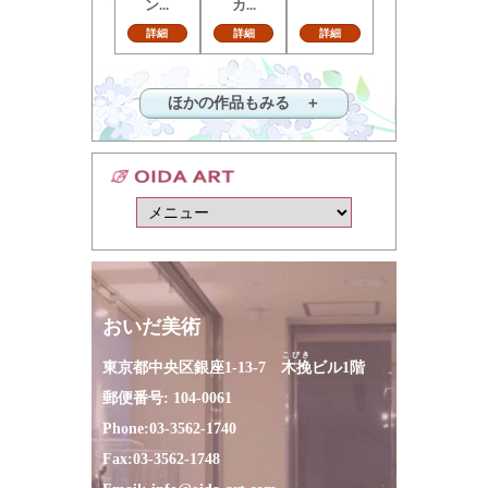
ン...
カ...
詳細
詳細
詳細
ほかの作品もみる ＋
おいだ美術
こびき
東京都中央区銀座1-13-7
木挽
ビル1階
郵便番号: 104-0061
Phone:
03-3562-1740
Fax:
03-3562-1748