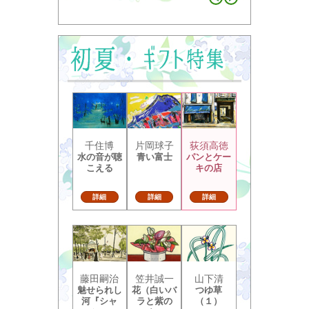
千住博
片岡球子
荻須高徳
水の音が聴
青い富士
パンとケー
こえる
キの店
詳細
詳細
詳細
藤田嗣治
笠井誠一
山下清
魅せられし
花（白いバ
つゆ草
河『シャ
ラと紫の
（１）