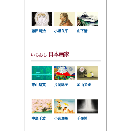
小磯良平
藤田嗣治
山下清
日本画家
いちおし
東山魁夷
片岡球子
加山又造
中島千波
小倉遊亀
千住博