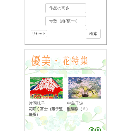
リセット
小野竹喬
片岡球子
中島千波
奥の細道句抄
花咲く富士（雍子監
醍醐桜（２）
り ...
修版）