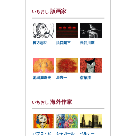
版画家
いちおし
棟方志功
浜口陽三
長谷川潔
星襄一
池田満寿夫
斎藤清
海外作家
いちおし
パブロ・ピ
シャガール
ベルナー