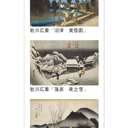
歌川広重「沼津 黄昏図」
歌川広重「蒲原 夜之雪」