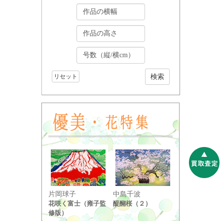
リセット
小野竹喬
片岡球子
中島千波
奥の細道句抄
花咲く富士（雍子監
醍醐桜（２）
り ...
修版）