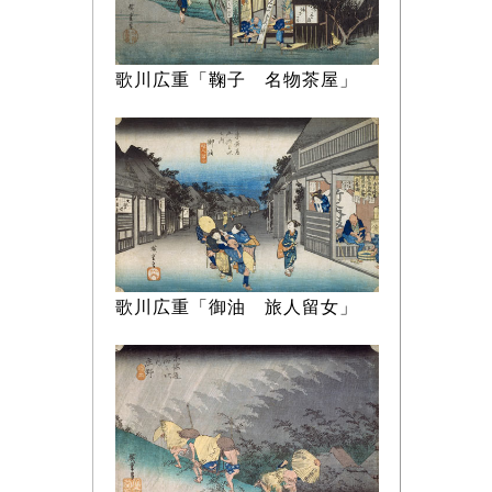
歌川広重「鞠子 名物茶屋」
歌川広重「御油 旅人留女」