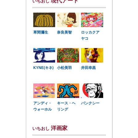
現代アート
いちおし
草間彌生
奈良美智
ロッカクア
ヤコ
KYNE(キネ)
小松美羽
井田幸昌
アンディ・
キース・ヘ
バンクシー
ウォーホル
リング
洋画家
いちおし