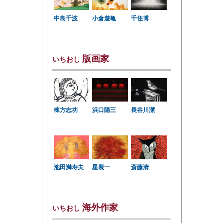
中島千波
小倉遊亀
千住博
版画家
いちおし
棟方志功
浜口陽三
長谷川潔
星襄一
池田満寿夫
斎藤清
海外作家
いちおし