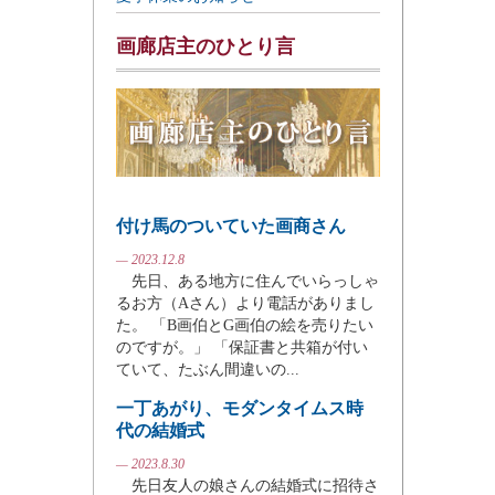
画廊店主のひとり言
付け馬のついていた画商さん
— 2023.12.8
先日、ある地方に住んでいらっしゃ
るお方（Aさん）より電話がありまし
た。 「B画伯とG画伯の絵を売りたい
のですが。」 「保証書と共箱が付い
ていて、たぶん間違いの...
一丁あがり、モダンタイムス時
代の結婚式
— 2023.8.30
先日友人の娘さんの結婚式に招待さ