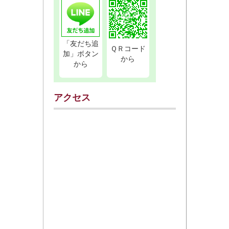
「友だち追
ＱＲコード
加」ボタン
から
から
アクセス