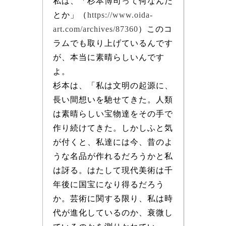
私は、「杉本博司って何なんだ
とか」（
https://www.oida-
art.com/archives/87360
）このコ
ラムでも取り上げているんです
が、本当に素晴らしいんです
よ。
杉本は、「私は文明の起源に、
長い間想いを馳せてきた。人類
は素晴らしい宝物達をその手で
作り続けてきた。しかしふと気
が付くと、私達には今、昔のよ
うな名品が作れるだろうかと私
は訝る。はたして現代美術は千
年後に国宝になり得るだろう
か。芸術に関する限り、私は時
代が進化しているのか、衰微し