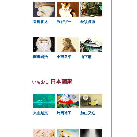
東郷青児
熊谷守一
荻須高徳
小磯良平
藤田嗣治
山下清
日本画家
いちおし
東山魁夷
片岡球子
加山又造