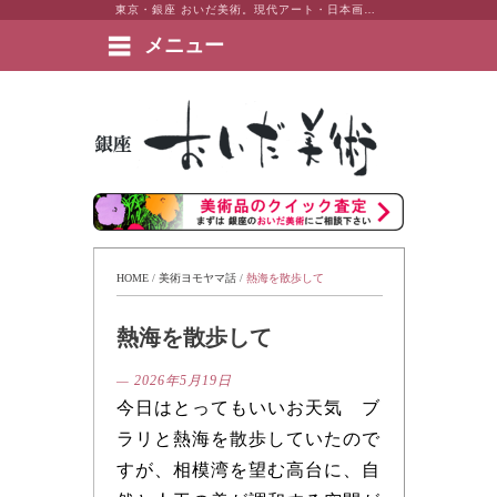
東京・銀座 おいだ美術。現代アート・日本画・洋画・版画・彫刻・陶芸など美術品の豊富な販売・買取実績ございます。
メニュー
絵画など美術品の販売と買取 | 東京・銀座 おいだ美術
HOME
 / 
美術ヨモヤマ話
 / 
熱海を散歩して
熱海を散歩して
— 2026年5月19日
今日はとってもいいお天気 ブ
ラリと熱海を散歩していたので
すが、相模湾を望む高台に、自