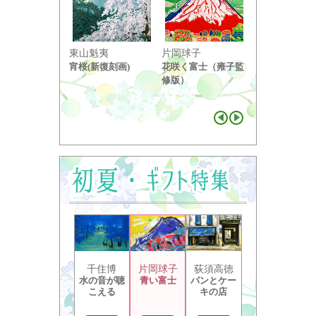
東山魁夷
片岡球子
中島千波
宵桜(新復刻画)
花咲く富士（雍子監
醍醐桜（２）
修版）
千住博
片岡球子
荻須高徳
水の音が聴
青い富士
パンとケー
こえる
キの店