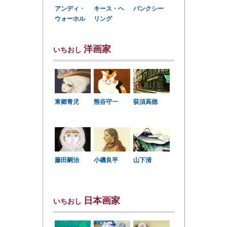
アンディ・
キース・ヘ
バンクシー
ウォーホル
リング
洋画家
いちおし
東郷青児
熊谷守一
荻須高徳
小磯良平
藤田嗣治
山下清
日本画家
いちおし