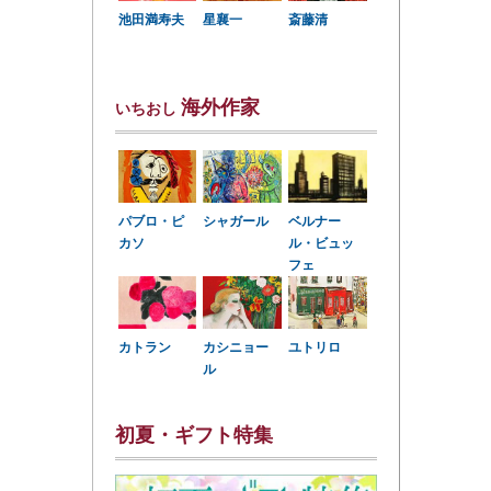
星襄一
池田満寿夫
斎藤清
海外作家
いちおし
パブロ・ピ
シャガール
ベルナー
カソ
ル・ビュッ
フェ
カトラン
カシニョー
ユトリロ
ル
初夏・ギフト特集