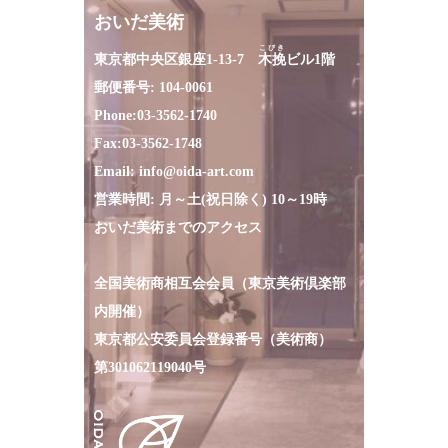
おいだ美術
こびき
東京都中央区銀座1-13-7
木挽
ビル1階
郵便番号: 104-0061
Phone:
03-3562-1740
Fax:
03-3562-1748
Email:
info@oida-art.com
営業時間: 月～土(祝日除く) 10～19時
おいだ美術までのアクセス
全国美術商相互会会員（東京美術倶楽部
内開催）
東京都公安委員会登録番号（美術商）
第301062119040号