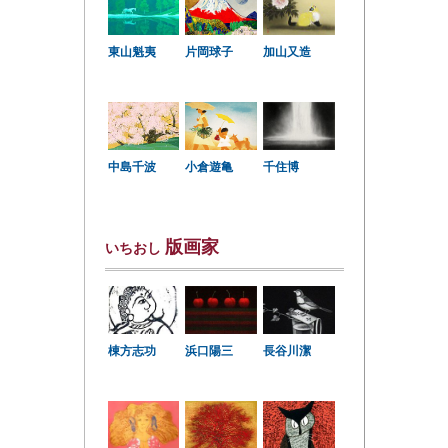
東山魁夷
片岡球子
加山又造
中島千波
小倉遊亀
千住博
版画家
いちおし
棟方志功
浜口陽三
長谷川潔