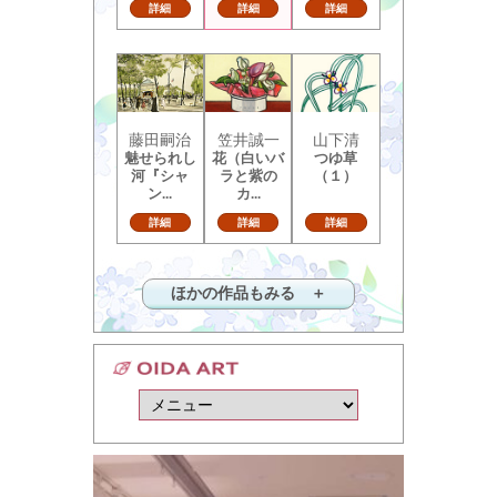
詳細
詳細
詳細
藤田嗣治
笠井誠一
山下清
魅せられし
花（白いバ
つゆ草
河『シャ
ラと紫の
（１）
ン...
カ...
詳細
詳細
詳細
ほかの作品もみる ＋