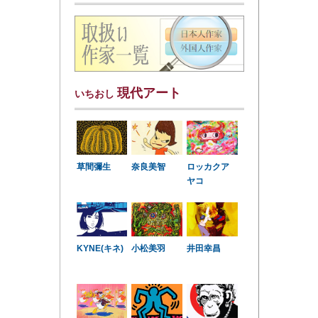
現代アート
いちおし
草間彌生
奈良美智
ロッカクア
ヤコ
KYNE(キネ)
小松美羽
井田幸昌