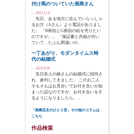
付け馬のついていた画商さん
— 2023.12.8
先日、ある地方に住んでいらっしゃ
るお方（Aさん）より電話がありまし
た。 「B画伯とG画伯の絵を売りたい
のですが。」 「保証書と共箱が付い
ていて、たぶん間違いの...
一丁あがり、モダンタイムス時
代の結婚式
— 2023.8.30
先日友人の娘さんの結婚式に招待さ
れ、参列してきました。 このお二人
そもそもはお見合いでお付き合いが始
まった話なのですが、お付き合いをす
るようになりましたら、...
「画廊店主のひとり言」その他のコラムは
こちら
作品検索