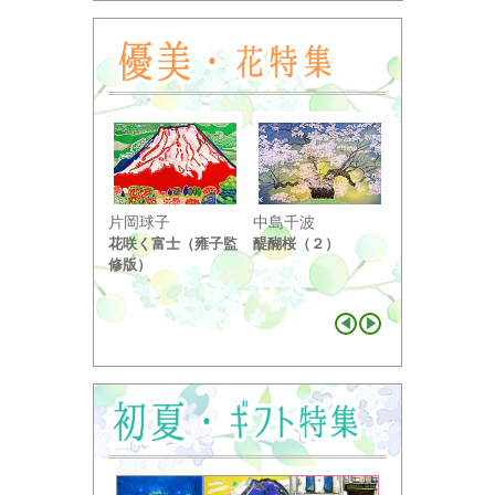
小野竹喬
片岡球子
中島千波
奥の細道句抄
花咲く富士（雍子監
醍醐桜（２）
り ...
修版）