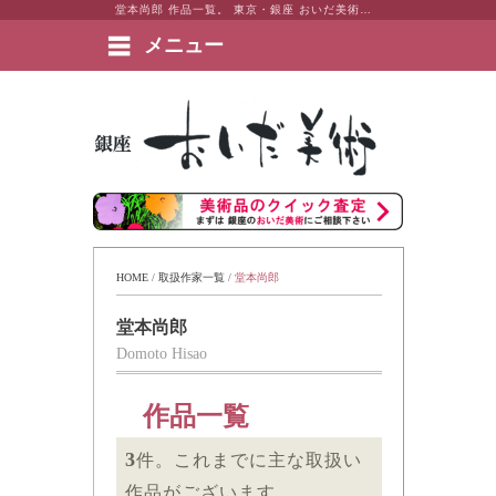
堂本尚郎 作品一覧。 東京・銀座 おいだ美術。現代アート・日本画・洋画・版画・彫刻・陶芸など美術品の豊富な販売・買取実績ございます。
メニュー
絵画など美術品の販売と買取 | 東京・銀座 おいだ美術
HOME
 / 
取扱作家一覧
 / 
堂本尚郎
堂本尚郎
Domoto Hisao
作品一覧
3
件。これまでに主な取扱い
作品がございます。