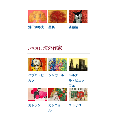
星襄一
池田満寿夫
斎藤清
海外作家
いちおし
パブロ・ピ
シャガール
ベルナー
カソ
ル・ビュッ
フェ
カトラン
カシニョー
ユトリロ
ル