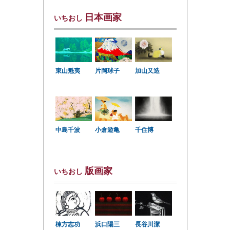
日本画家
いちおし
東山魁夷
片岡球子
加山又造
中島千波
小倉遊亀
千住博
版画家
いちおし
棟方志功
浜口陽三
長谷川潔