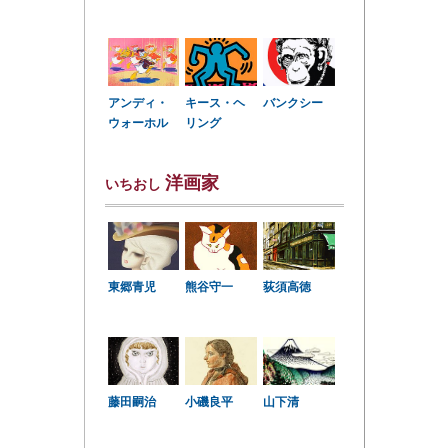
アンディ・
キース・ヘ
バンクシー
ウォーホル
リング
洋画家
いちおし
東郷青児
熊谷守一
荻須高徳
小磯良平
藤田嗣治
山下清