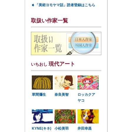
➧
「美術ヨモヤマ話」読者登録はこちら
取扱い作家一覧
現代アート
いちおし
草間彌生
奈良美智
ロッカクア
ヤコ
KYNE(キネ)
小松美羽
井田幸昌