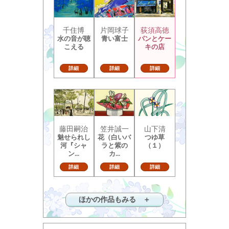
千住博
片岡球子
荻須高徳
水の音が聴
青い富士
パンとケー
こえる
キの店
詳細
詳細
詳細
藤田嗣治
笠井誠一
山下清
魅せられし
花（白いバ
つゆ草
河『シャ
ラと紫の
（１）
ン...
カ...
詳細
詳細
詳細
ほかの作品もみる ＋