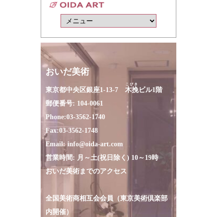
おいだ美術
こびき
東京都中央区銀座1-13-7
木挽
ビル1階
郵便番号: 104-0061
Phone:
03-3562-1740
Fax:
03-3562-1748
Email:
info@oida-art.com
営業時間: 月～土(祝日除く) 10～19時
おいだ美術までのアクセス
全国美術商相互会会員（東京美術倶楽部
内開催）