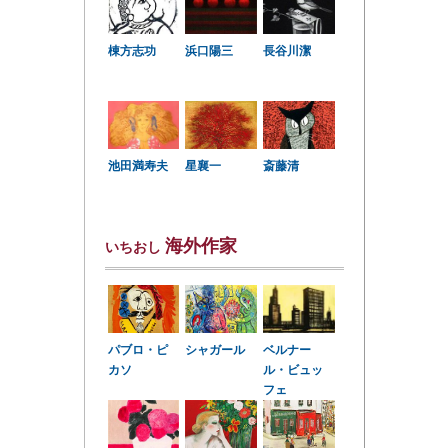
棟方志功
浜口陽三
長谷川潔
星襄一
池田満寿夫
斎藤清
海外作家
いちおし
パブロ・ピ
シャガール
ベルナー
カソ
ル・ビュッ
フェ