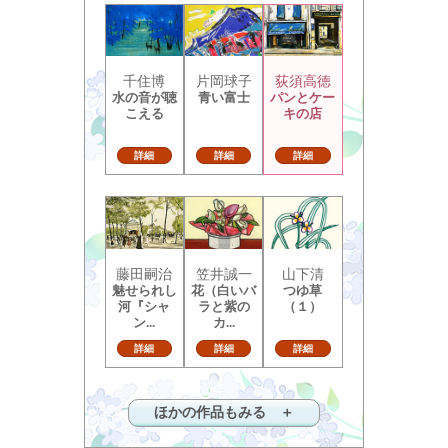
千住博
片岡球子
荻須高徳
水の音が聴
青い富士
パンとケー
こえる
キの店
詳細
詳細
詳細
藤田嗣治
笠井誠一
山下清
魅せられし
花（白いバ
つゆ草
河『シャ
ラと紫の
（１）
ン...
カ...
詳細
詳細
詳細
ほかの作品もみる ＋