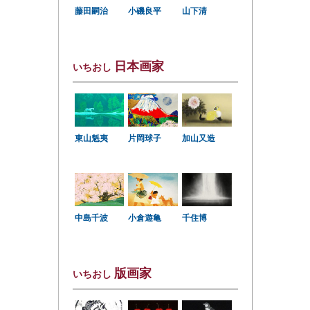
小磯良平
藤田嗣治
山下清
日本画家
いちおし
東山魁夷
片岡球子
加山又造
中島千波
小倉遊亀
千住博
版画家
いちおし