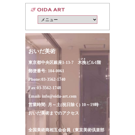
おいだ美術
こびき
東京都中央区銀座1-13-7
木挽
ビル1階
郵便番号: 104-0061
Phone:
03-3562-1740
Fax:
03-3562-1748
Email:
info@oida-art.com
営業時間: 月～土(祝日除く) 10～19時
おいだ美術までのアクセス
全国美術商相互会会員（東京美術倶楽部