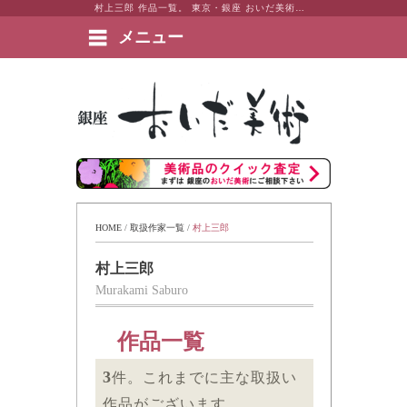
村上三郎 作品一覧。 東京・銀座 おいだ美術。現代アート・日本画・洋画・版画・彫刻・陶芸など美術品の豊富な販売・買取実績ございます。
メニュー
絵画など美術品の販売と買取 | 東京・銀座 おいだ美術
HOME
 / 
取扱作家一覧
 / 
村上三郎
村上三郎
Murakami Saburo
作品一覧
3
件。これまでに主な取扱い
作品がございます。