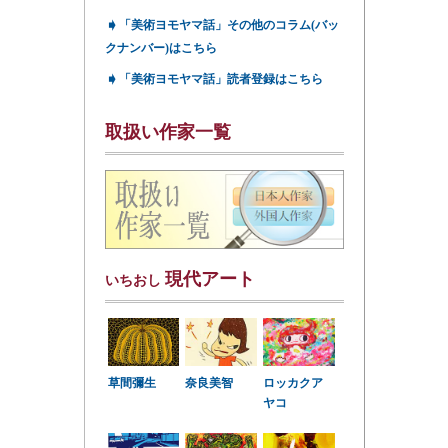
➧
「美術ヨモヤマ話」その他のコラム(バッ
クナンバー)はこちら
➧
「美術ヨモヤマ話」読者登録はこちら
取扱い作家一覧
現代アート
いちおし
草間彌生
奈良美智
ロッカクア
ヤコ