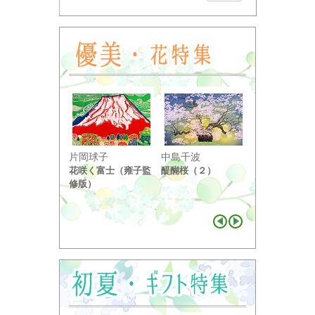
小野竹喬
片岡球子
中島千波
奥の細道句抄
花咲く富士（雍子監
醍醐桜（２）
り ...
修版）