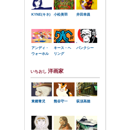
KYNE(キネ)
小松美羽
井田幸昌
アンディ・
キース・ヘ
バンクシー
ウォーホル
リング
洋画家
いちおし
東郷青児
熊谷守一
荻須高徳