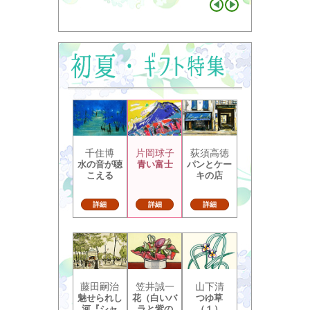
千住博
片岡球子
荻須高徳
水の音が聴
青い富士
パンとケー
こえる
キの店
詳細
詳細
詳細
藤田嗣治
笠井誠一
山下清
魅せられし
花（白いバ
つゆ草
河『シャ
ラと紫の
（１）