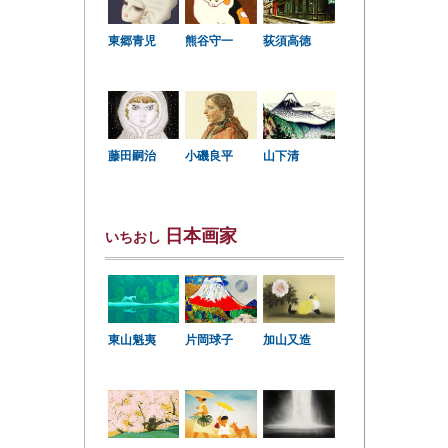
東郷青児
熊谷守一
荻須高徳
小磯良平
藤田嗣治
山下清
日本画家
いちおし
東山魁夷
片岡球子
加山又造