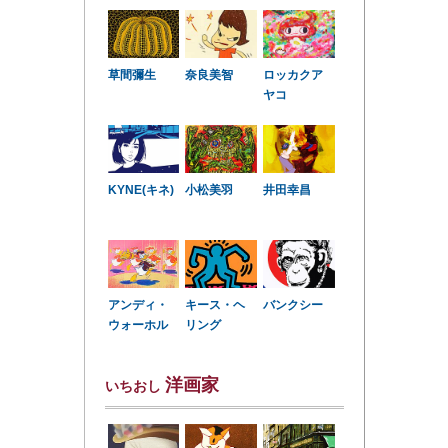
草間彌生
奈良美智
ロッカクア
ヤコ
KYNE(キネ)
小松美羽
井田幸昌
アンディ・
キース・ヘ
バンクシー
ウォーホル
リング
洋画家
いちおし