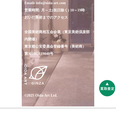
Email:
info@oida-art.com
営業時間: 月～土(祝日除く) 10～19時
おいだ美術までのアクセス
全国美術商相互会会員（東京美術倶楽部
内開催）
東京都公安委員会登録番号（美術商）
第301062119040号
©2025 Oida-Art Ltd.