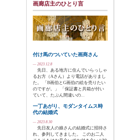
画廊店主のひとり言
付け馬のついていた画商さん
— 2023.12.8
先日、ある地方に住んでいらっしゃ
るお方（Aさん）より電話がありまし
た。 「B画伯とG画伯の絵を売りたい
のですが。」 「保証書と共箱が付い
ていて、たぶん間違いの...
一丁あがり、モダンタイムス時
代の結婚式
— 2023.8.30
先日友人の娘さんの結婚式に招待さ
れ、参列してきました。 このお二人