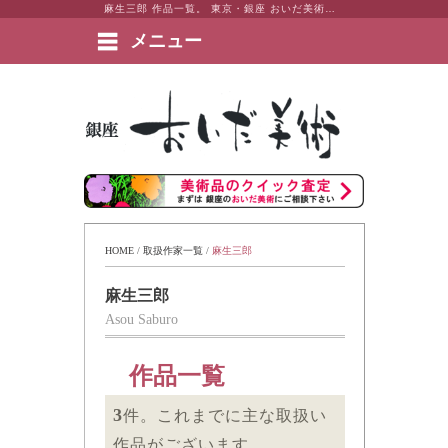
麻生三郎 作品一覧。 東京・銀座 おいだ美術。現代アート・日本画・洋画・版画・彫刻・陶芸など美術品の豊富な販売・買取実績ございます。
メニュー
絵画など美術品の販売と買取 | 東京・銀座 おいだ美術
HOME
 / 
取扱作家一覧
 / 
麻生三郎
麻生三郎
Asou Saburo
作品一覧
3
件。これまでに主な取扱い
作品がございます。