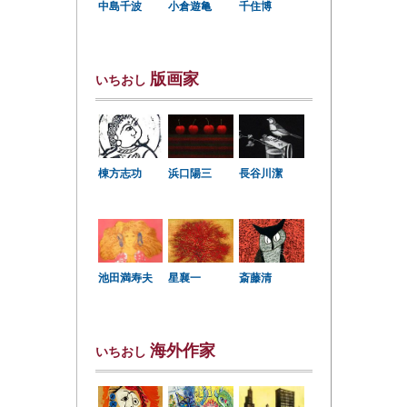
中島千波
小倉遊亀
千住博
版画家
いちおし
棟方志功
浜口陽三
長谷川潔
星襄一
池田満寿夫
斎藤清
海外作家
いちおし