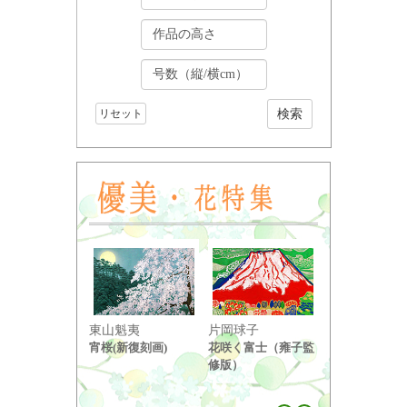
リセット
東山魁夷
片岡球子
中島千波
宵桜(新復刻画)
花咲く富士（雍子監
醍醐桜（２）
修版）