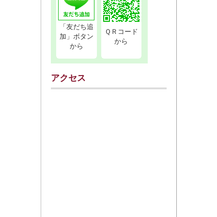
「友だち追
ＱＲコード
加」ボタン
から
から
アクセス