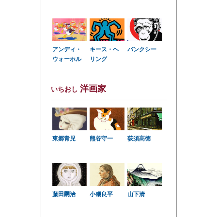
アンディ・
キース・ヘ
バンクシー
ウォーホル
リング
洋画家
いちおし
東郷青児
熊谷守一
荻須高徳
小磯良平
藤田嗣治
山下清