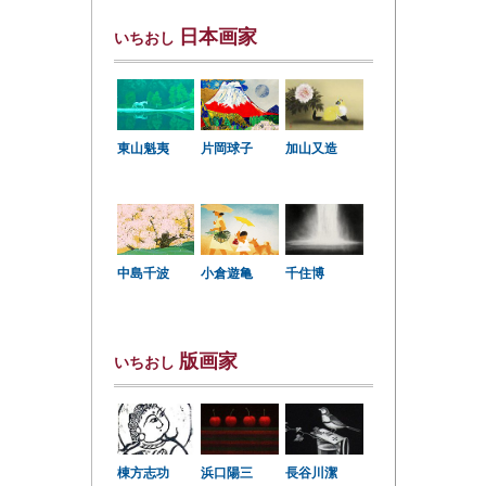
日本画家
いちおし
東山魁夷
片岡球子
加山又造
中島千波
小倉遊亀
千住博
版画家
いちおし
棟方志功
浜口陽三
長谷川潔