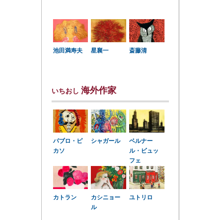
星襄一
池田満寿夫
斎藤清
海外作家
いちおし
パブロ・ピ
シャガール
ベルナー
カソ
ル・ビュッ
フェ
カトラン
カシニョー
ユトリロ
ル