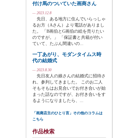
付け馬のついていた画商さん
— 2023.12.8
先日、ある地方に住んでいらっしゃ
るお方（Aさん）より電話がありまし
た。 「B画伯とG画伯の絵を売りたい
のですが。」 「保証書と共箱が付い
ていて、たぶん間違いの...
一丁あがり、モダンタイムス時
代の結婚式
— 2023.8.30
先日友人の娘さんの結婚式に招待さ
れ、参列してきました。 このお二人
そもそもはお見合いでお付き合いが始
まった話なのですが、お付き合いをす
るようになりましたら、...
「画廊店主のひとり言」その他のコラムは
こちら
作品検索