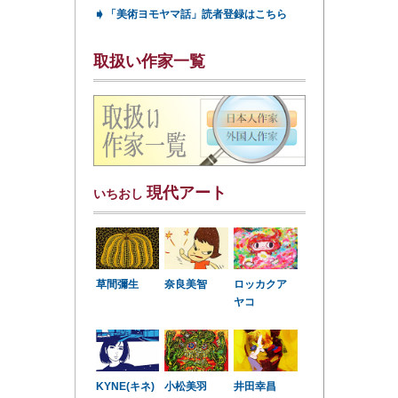
➧
「美術ヨモヤマ話」読者登録はこちら
取扱い作家一覧
現代アート
いちおし
草間彌生
奈良美智
ロッカクア
ヤコ
KYNE(キネ)
小松美羽
井田幸昌