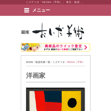
ミズテツオ「HEIWA（平和）」 東京・銀座 おいだ美術。現代アート・日本画・洋画・版画・彫刻・陶芸など美術品の豊富な販売・買取実績ございます。
メニュー
絵画など美術品の販売と買取 | 東京・銀座 おいだ美術
HOME
 / 
取扱作家一覧
 / 
ミズテツオ
 / 
HEIWA（平和）
洋画家