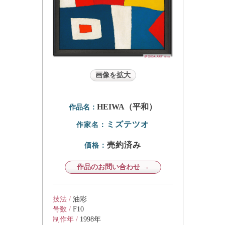
画像を拡大
HEIWA（平和）
作品名：
ミズテツオ
作家名：
売約済み
価格：
作品のお問い合わせ →
技法 /
油彩
号数 /
F10
制作年 /
1998年