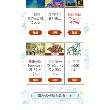
千住博
片岡球子
荻須高徳
水の音が聴
青い富士
パンとケー
こえる
キの店
詳細
詳細
詳細
藤田嗣治
笠井誠一
山下清
魅せられし
花（白いバ
つゆ草
河『シャ
ラと紫の
（１）
ン...
カ...
詳細
詳細
詳細
ほかの作品もみる ＋