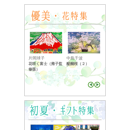
小野竹喬
片岡球子
中島千波
奥の細道句抄
花咲く富士（雍子監
醍醐桜（２）
り ...
修版）