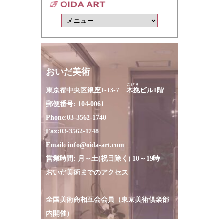
おいだ美術
こびき
東京都中央区銀座1-13-7
木挽
ビル1階
郵便番号: 104-0061
Phone:
03-3562-1740
Fax:
03-3562-1748
Email:
info@oida-art.com
営業時間: 月～土(祝日除く) 10～19時
おいだ美術までのアクセス
全国美術商相互会会員（東京美術倶楽部
内開催）