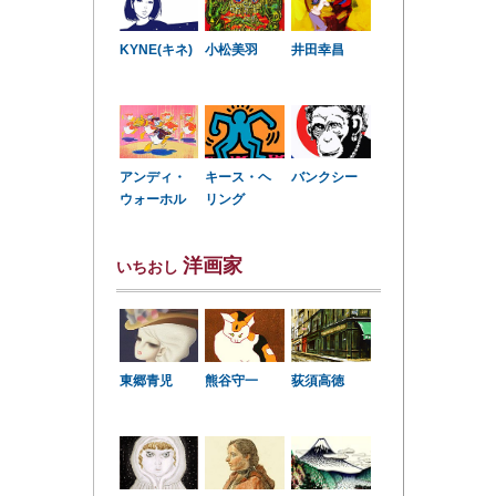
KYNE(キネ)
小松美羽
井田幸昌
アンディ・
キース・ヘ
バンクシー
ウォーホル
リング
洋画家
いちおし
東郷青児
熊谷守一
荻須高徳