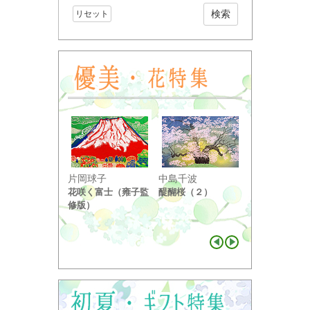
リセット
小野竹喬
片岡球子
中島千波
奥の細道句抄
花咲く富士（雍子監
醍醐桜（２）
り ...
修版）