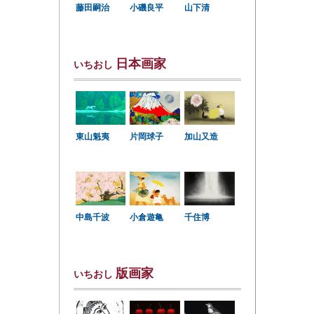
小磯良平
藤田嗣治
山下清
日本画家
いちおし
東山魁夷
片岡球子
加山又造
中島千波
小倉遊亀
千住博
版画家
いちおし