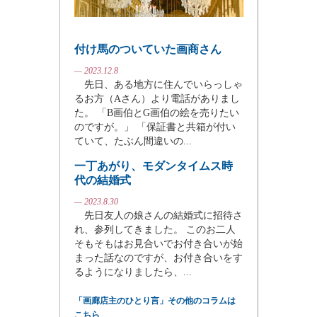
付け馬のついていた画商さん
— 2023.12.8
先日、ある地方に住んでいらっしゃ
るお方（Aさん）より電話がありまし
た。 「B画伯とG画伯の絵を売りたい
のですが。」 「保証書と共箱が付い
ていて、たぶん間違いの...
一丁あがり、モダンタイムス時
代の結婚式
— 2023.8.30
先日友人の娘さんの結婚式に招待さ
れ、参列してきました。 このお二人
そもそもはお見合いでお付き合いが始
まった話なのですが、お付き合いをす
るようになりましたら、...
「画廊店主のひとり言」その他のコラムは
こちら