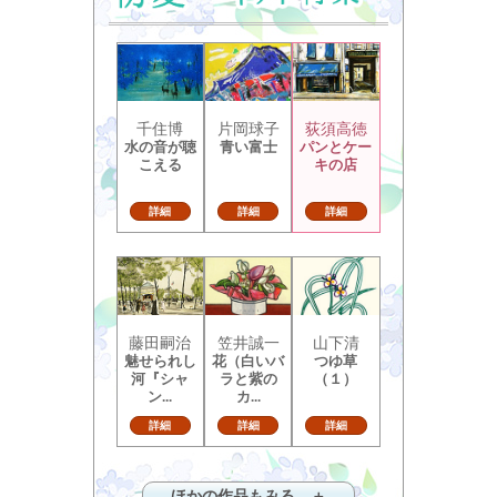
千住博
片岡球子
荻須高徳
水の音が聴
青い富士
パンとケー
こえる
キの店
詳細
詳細
詳細
藤田嗣治
笠井誠一
山下清
魅せられし
花（白いバ
つゆ草
河『シャ
ラと紫の
（１）
ン...
カ...
詳細
詳細
詳細
ほかの作品もみる ＋