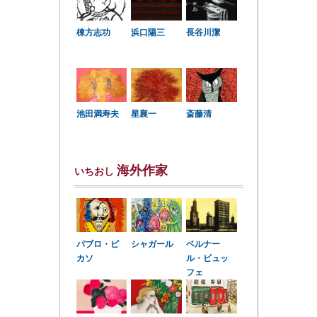
棟方志功
浜口陽三
長谷川潔
星襄一
池田満寿夫
斎藤清
海外作家
いちおし
パブロ・ピ
シャガール
ベルナー
カソ
ル・ビュッ
フェ