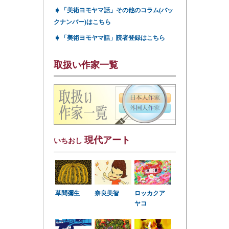
➧
「美術ヨモヤマ話」その他のコラム(バッ
クナンバー)はこちら
➧
「美術ヨモヤマ話」読者登録はこちら
取扱い作家一覧
現代アート
いちおし
草間彌生
奈良美智
ロッカクア
ヤコ