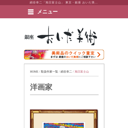
絹谷幸二「旭日富士山」 東京・銀座 おいだ美術。現代アート・日本画・洋画・版画・彫刻・陶芸など美術品の豊富な販売・買取実績ございます。
メニュー
絵画など美術品の販売と買取 | 東京・銀座 おいだ美術
HOME
 / 
取扱作家一覧
 / 
絹谷幸二
 / 
旭日富士山
洋画家