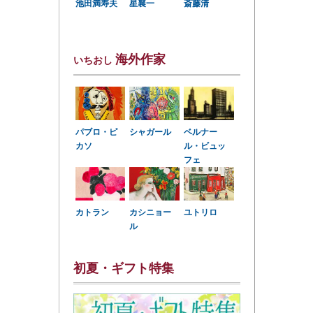
星襄一
池田満寿夫
斎藤清
海外作家
いちおし
パブロ・ピ
シャガール
ベルナー
カソ
ル・ビュッ
フェ
カトラン
カシニョー
ユトリロ
ル
初夏・ギフト特集