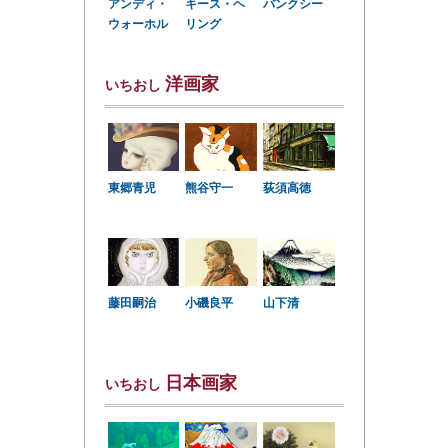
アンディ・
キース・ヘ
バンクシー
ウォーホル
リング
洋画家
いちおし
東郷青児
熊谷守一
荻須高徳
小磯良平
藤田嗣治
山下清
日本画家
いちおし