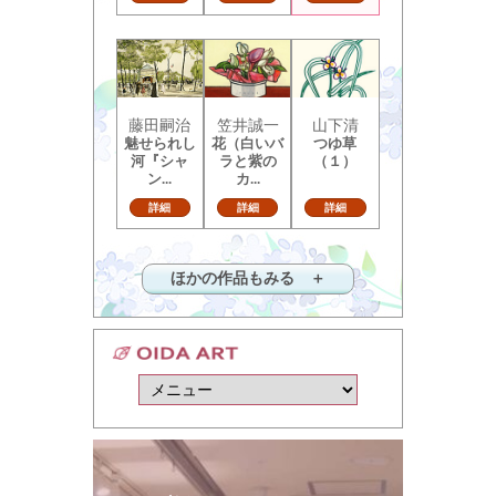
藤田嗣治
笠井誠一
山下清
魅せられし
花（白いバ
つゆ草
河『シャ
ラと紫の
（１）
ン...
カ...
詳細
詳細
詳細
ほかの作品もみる ＋