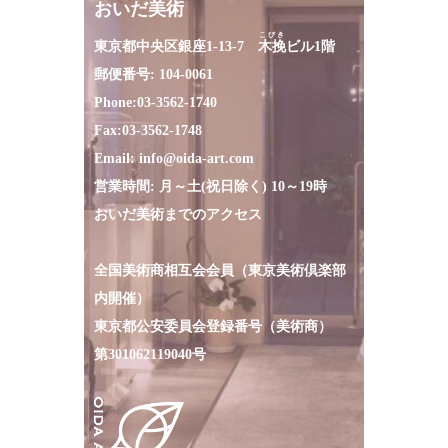
おいだ美術
こびき
東京都中央区銀座1-13-7
木挽
ビル1階
郵便番号: 104-0061
Phone:
03-3562-1740
Fax:
03-3562-1748
Email:
info@oida-art.com
営業時間: 月～土(祝日除く) 10～19時
おいだ美術までのアクセス
全国美術商相互会会員（東京美術倶楽部
内開催）
東京都公安委員会登録番号（美術商）
第301062119040号