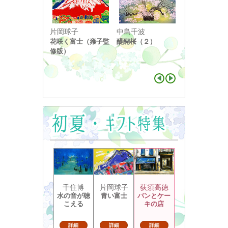
小野竹喬
片岡球子
中島千波
奥の細道句抄
花咲く富士（雍子監
醍醐桜（２）
り ...
修版）
千住博
片岡球子
荻須高徳
水の音が聴
青い富士
パンとケー
こえる
キの店
詳細
詳細
詳細