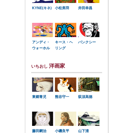
KYNE(キネ)
小松美羽
井田幸昌
アンディ・
キース・ヘ
バンクシー
ウォーホル
リング
洋画家
いちおし
東郷青児
熊谷守一
荻須高徳
小磯良平
藤田嗣治
山下清