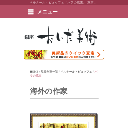
ベルナール・ビュッフェ「バラの花束」 東京・銀座 おいだ美術。現代アート・日本画・洋画・版画・彫刻・陶芸など美術品の豊富な販売・買取実績ございます。
メニュー
絵画など美術品の販売と買取 | 東京・銀座 おいだ美術
HOME
 / 
取扱作家一覧
 / 
ベルナール・ビュッフェ
 / 
バ
ラの花束
海外の作家