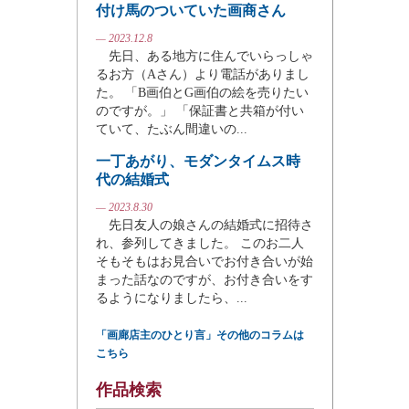
付け馬のついていた画商さん
— 2023.12.8
先日、ある地方に住んでいらっしゃ
るお方（Aさん）より電話がありまし
た。 「B画伯とG画伯の絵を売りたい
のですが。」 「保証書と共箱が付い
ていて、たぶん間違いの...
一丁あがり、モダンタイムス時
代の結婚式
— 2023.8.30
先日友人の娘さんの結婚式に招待さ
れ、参列してきました。 このお二人
そもそもはお見合いでお付き合いが始
まった話なのですが、お付き合いをす
るようになりましたら、...
「画廊店主のひとり言」その他のコラムは
こちら
作品検索