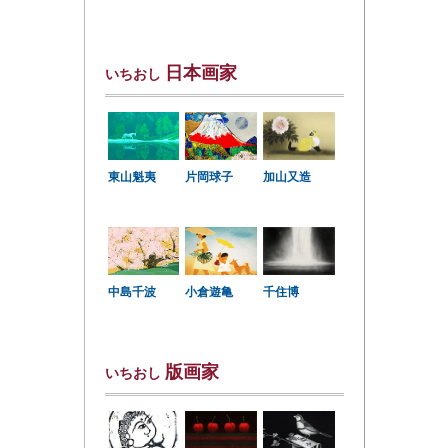
日本画家
いちおし
東山魁夷
片岡球子
加山又造
中島千波
小倉遊亀
千住博
版画家
いちおし