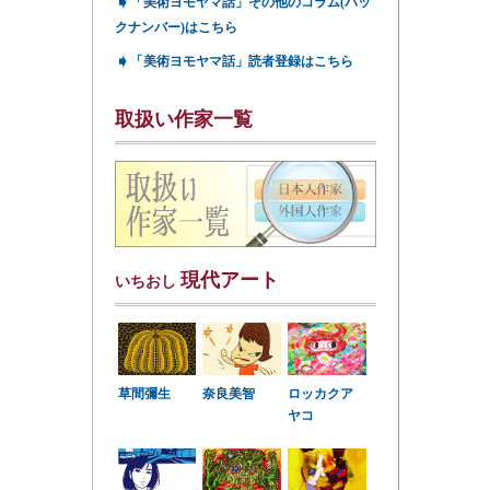
➧
「美術ヨモヤマ話」その他のコラム(バッ
クナンバー)はこちら
➧
「美術ヨモヤマ話」読者登録はこちら
取扱い作家一覧
現代アート
いちおし
草間彌生
奈良美智
ロッカクア
ヤコ