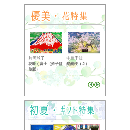
小野竹喬
片岡球子
中島千波
奥の細道句抄
花咲く富士（雍子監
醍醐桜（２）
り ...
修版）