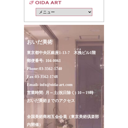
おいだ美術
こびき
東京都中央区銀座1-13-7
木挽
ビル1階
郵便番号: 104-0061
Phone:
03-3562-1740
Fax:
03-3562-1748
Email:
info@oida-art.com
営業時間: 月～土(祝日除く) 10～19時
おいだ美術までのアクセス
全国美術商相互会会員（東京美術倶楽部
内開催）