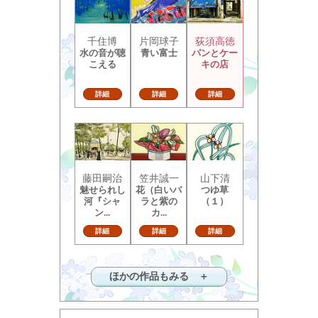
千住博
片岡球子
荻須高徳
水の音が聴
青い富士
パンとケー
こえる
キの店
詳細
詳細
詳細
藤田嗣治
笠井誠一
山下清
魅せられし
花（白いバ
つゆ草
河『シャ
ラと紫の
（１）
ン...
カ...
詳細
詳細
詳細
ほかの作品もみる ＋