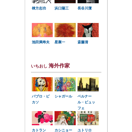
棟方志功
浜口陽三
長谷川潔
星襄一
池田満寿夫
斎藤清
海外作家
いちおし
パブロ・ピ
シャガール
ベルナー
カソ
ル・ビュッ
フェ
カトラン
カシニョー
ユトリロ