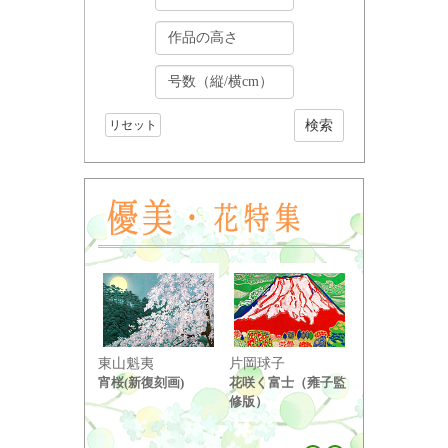
リセット
東山魁夷
片岡球子
中島千波
宵桜(新復刻画)
花咲く富士（雍子監
醍醐桜（２）
修版）