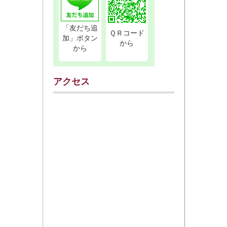
「友だち追
ＱＲコード
加」ボタン
から
から
アクセス