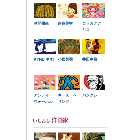
草間彌生
奈良美智
ロッカクア
ヤコ
KYNE(キネ)
小松美羽
井田幸昌
アンディ・
キース・ヘ
バンクシー
ウォーホル
リング
洋画家
いちおし