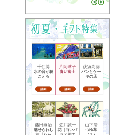
千住博
片岡球子
荻須高徳
水の音が聴
青い富士
パンとケー
こえる
キの店
詳細
詳細
詳細
藤田嗣治
笠井誠一
山下清
魅せられし
花（白いバ
つゆ草
河『シャ
ラと紫の
（１）