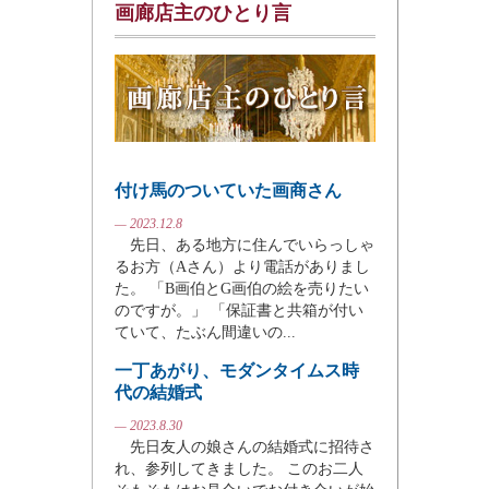
画廊店主のひとり言
付け馬のついていた画商さん
— 2023.12.8
先日、ある地方に住んでいらっしゃ
るお方（Aさん）より電話がありまし
た。 「B画伯とG画伯の絵を売りたい
のですが。」 「保証書と共箱が付い
ていて、たぶん間違いの...
一丁あがり、モダンタイムス時
代の結婚式
— 2023.8.30
先日友人の娘さんの結婚式に招待さ
れ、参列してきました。 このお二人