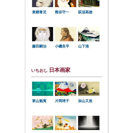
東郷青児
熊谷守一
荻須高徳
小磯良平
藤田嗣治
山下清
日本画家
いちおし
東山魁夷
片岡球子
加山又造