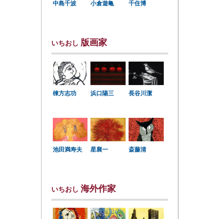
中島千波
小倉遊亀
千住博
版画家
いちおし
棟方志功
浜口陽三
長谷川潔
星襄一
池田満寿夫
斎藤清
海外作家
いちおし