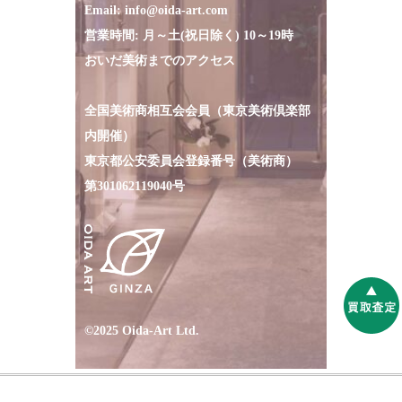
Email:
info@oida-art.com
営業時間: 月～土(祝日除く) 10～19時
おいだ美術までのアクセス
全国美術商相互会会員（東京美術倶楽部
内開催）
東京都公安委員会登録番号（美術商）
第301062119040号
©2025 Oida-Art Ltd.