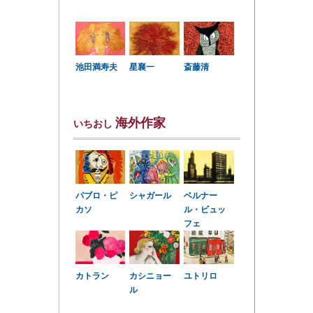
星襄一
池田満寿夫
斎藤清
海外作家
いちおし
パブロ・ピ
シャガール
ベルナー
カソ
ル・ビュッ
フェ
カトラン
カシニョー
ユトリロ
ル