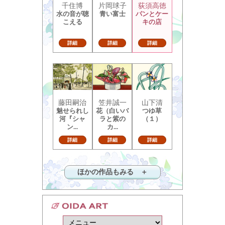
千住博
片岡球子
荻須高徳
水の音が聴
青い富士
パンとケー
こえる
キの店
詳細
詳細
詳細
藤田嗣治
笠井誠一
山下清
魅せられし
花（白いバ
つゆ草
河『シャ
ラと紫の
（１）
ン...
カ...
詳細
詳細
詳細
ほかの作品もみる ＋