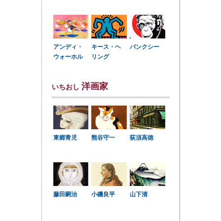
アンディ・
キース・ヘ
バンクシー
ウォーホル
リング
洋画家
いちおし
東郷青児
熊谷守一
荻須高徳
小磯良平
藤田嗣治
山下清