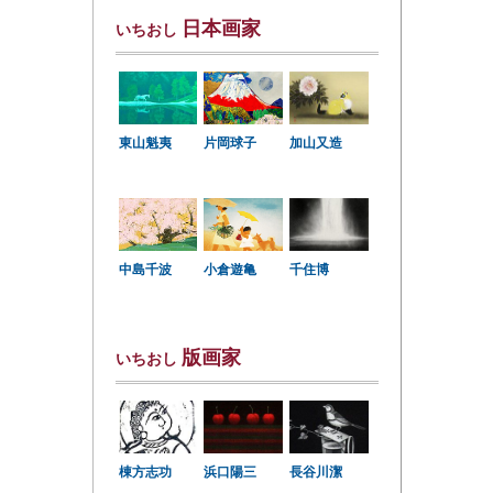
日本画家
いちおし
東山魁夷
片岡球子
加山又造
中島千波
小倉遊亀
千住博
版画家
いちおし
棟方志功
浜口陽三
長谷川潔