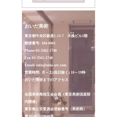
おいだ美術
こびき
東京都中央区銀座1-13-7
木挽
ビル1階
郵便番号: 104-0061
Phone:
03-3562-1740
Fax:
03-3562-1748
Email:
info@oida-art.com
営業時間: 月～土(祝日除く) 10～19時
おいだ美術までのアクセス
全国美術商相互会会員（東京美術倶楽部
内開催）
東京都公安委員会登録番号（美術商）
第301062119040号