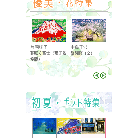
小野竹喬
片岡球子
中島千波
奥の細道句抄
花咲く富士（雍子監
醍醐桜（２）
り ...
修版）