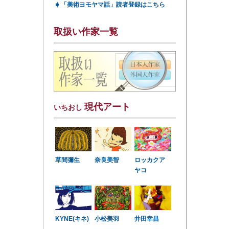
➧
「美術ヨモヤマ話」読者登録はこちら
取扱い作家一覧
現代アート
いちおし
草間彌生
奈良美智
ロッカクア
ヤコ
KYNE(キネ)
小松美羽
井田幸昌