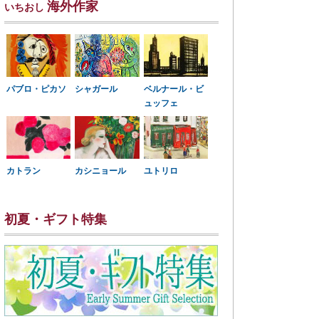
海外作家
いちおし
パブロ・ピカソ
シャガール
ベルナール・ビ
ュッフェ
カトラン
カシニョール
ユトリロ
初夏・ギフト特集