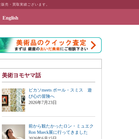
な販売・買取実績ございます。
English
ラリーページ「絵画のある暮らしを」を公開致しました
美術ヨモヤマ話
ピカソmeets ポール・スミス 遊
び心の冒険へ
2026年7月23日
前から観たかったロン・ミュエク
Ron Mueck展に行ってきました
2026年6月15日