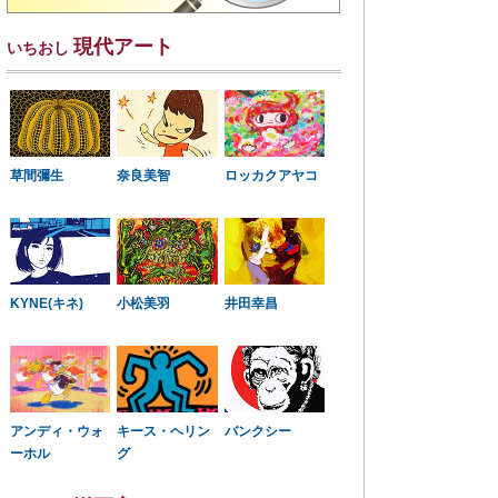
現代アート
いちおし
草間彌生
奈良美智
ロッカクアヤコ
KYNE(キネ)
小松美羽
井田幸昌
アンディ・ウォ
キース・ヘリン
バンクシー
ーホル
グ