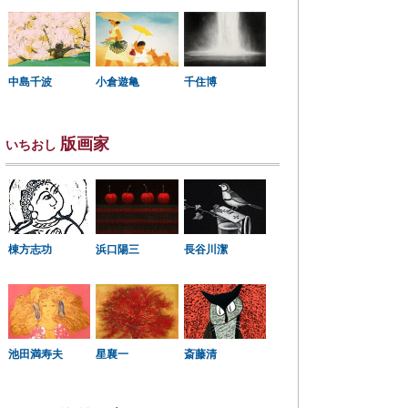
中島千波
小倉遊亀
千住博
版画家
いちおし
棟方志功
浜口陽三
長谷川潔
星襄一
池田満寿夫
斎藤清