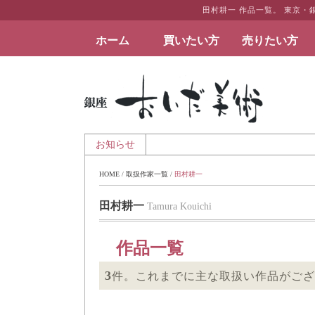
田村耕一 作品一覧。 東京
ホーム
買いたい方
売りたい方
絵画など美術品の販売と買取 | 東京・銀座 おい
業のお知らせ
お知らせ
HOME
 / 
取扱作家一覧
 / 
田村耕一
田村耕一
Tamura Kouichi
作品一覧
3
件。これまでに主な取扱い作品がござ