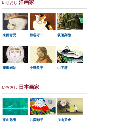
洋画家
いちおし
東郷青児
熊谷守一
荻須高徳
小磯良平
藤田嗣治
山下清
日本画家
いちおし
東山魁夷
片岡球子
加山又造