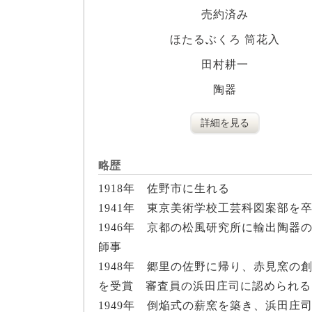
売約済み
ほたるぶくろ 筒花入
田村耕一
陶器
詳細を見る
略歴
1918年 佐野市に生れる
1941年 東京美術学校工芸科図案部を
1946年 京都の松風研究所に輸出陶
師事
1948年 郷里の佐野に帰り、赤見窯
を受賞 審査員の浜田庄司に認められる
1949年 倒焔式の薪窯を築き、浜田庄