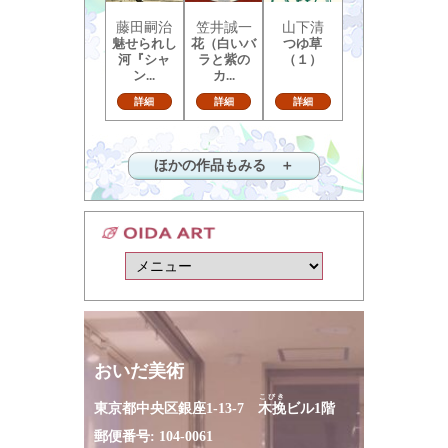
藤田嗣治
笠井誠一
山下清
魅せられし
花（白いバ
つゆ草
河『シャ
ラと紫の
（１）
ン...
カ...
詳細
詳細
詳細
ほかの作品もみる ＋
おいだ美術
こびき
東京都中央区銀座1-13-7
木挽
ビル1階
郵便番号: 104-0061