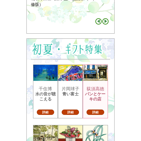
り ...
修版）
千住博
片岡球子
荻須高徳
水の音が聴
青い富士
パンとケー
こえる
キの店
詳細
詳細
詳細