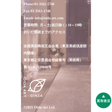
Phone:
03-3562-1740
Fax:
03-3562-1748
Email:
info@oida-art.com
営業時間: 月～土(祝日除く) 10～19時
おいだ美術までのアクセス
全国美術商相互会会員（東京美術倶楽部
内開催）
東京都公安委員会登録番号（美術商）
第301062119040号
©2025 Oida-Art Ltd.