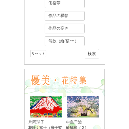
リセット
小野竹喬
片岡球子
中島千波
奥の細道句抄
花咲く富士（雍子監
醍醐桜（２）