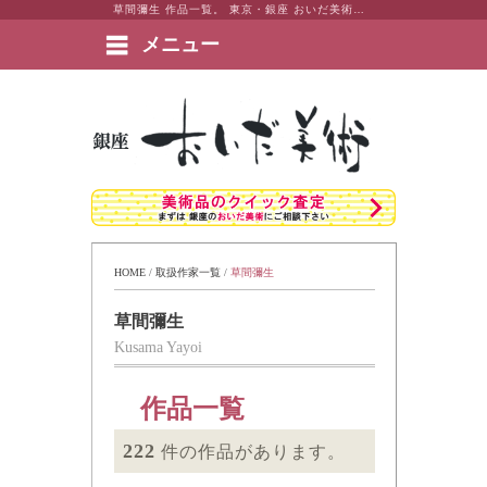
草間彌生 作品一覧。 東京・銀座 おいだ美術。現代アート・日本画・洋画・版画・彫刻・陶芸など美術品の豊富な販売・買取実績ございます。
メニュー
絵画など美術品の販売と買取 | 東京・銀座 おいだ美術
HOME
 / 
取扱作家一覧
 / 
草間彌生
草間彌生
Kusama Yayoi
作品一覧
222
件の作品があります。