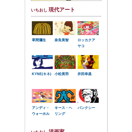
現代アート
いちおし
草間彌生
奈良美智
ロッカクア
ヤコ
KYNE(キネ)
小松美羽
井田幸昌
アンディ・
キース・ヘ
バンクシー
ウォーホル
リング
洋画家