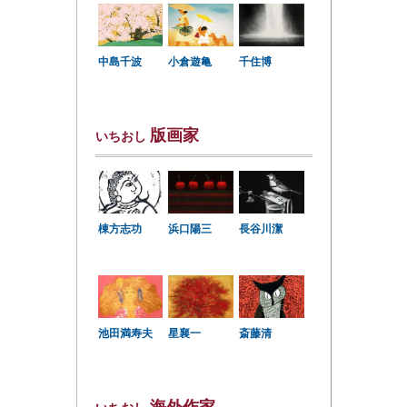
中島千波
小倉遊亀
千住博
版画家
いちおし
棟方志功
浜口陽三
長谷川潔
星襄一
池田満寿夫
斎藤清
海外作家