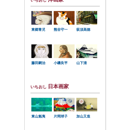
いちおし
東郷青児
熊谷守一
荻須高徳
小磯良平
藤田嗣治
山下清
日本画家
いちおし
東山魁夷
片岡球子
加山又造