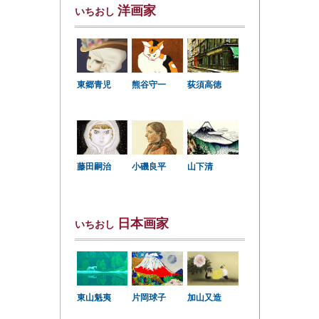
洋画家
いちおし
東郷青児
熊谷守一
荻須高徳
小磯良平
藤田嗣治
山下清
日本画家
いちおし
東山魁夷
片岡球子
加山又造