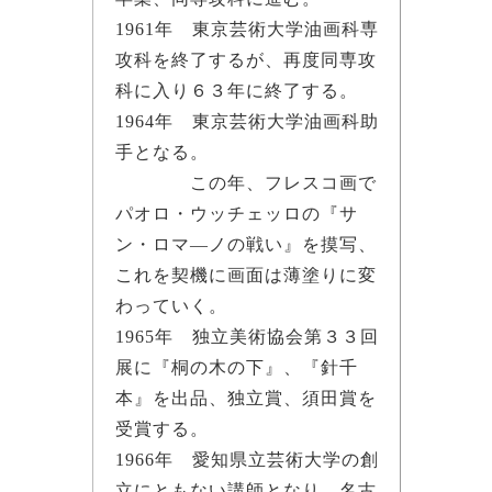
1961年 東京芸術大学油画科専
攻科を終了するが、再度同専攻
科に入り６３年に終了する。
1964年 東京芸術大学油画科助
手となる。
この年、フレスコ画で
パオロ・ウッチェッロの『サ
ン・ロマ―ノの戦い』を摸写、
これを契機に画面は薄塗りに変
わっていく。
1965年 独立美術協会第３３回
展に『桐の木の下』、『針千
本』を出品、独立賞、須田賞を
受賞する。
1966年 愛知県立芸術大学の創
立にともない講師となり、名古