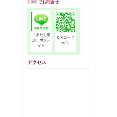
LINEでお問合せ
「友だち追
ＱＲコード
加」ボタン
から
から
アクセス