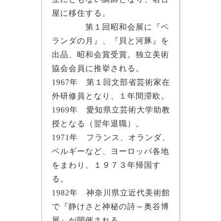
屋に移住する。
第１回昭和会展に『ベ
ランダの月』、『貝と河豚』を
出品、昭和会賞受賞。独立美術
協会会員に推挙される。
1967年 第１回文部省芸術家在
外研修員となり、１年間滞欧。
1969年 愛知県立芸術大学助教
授となる（翌年退職）。
1971年 フランス、オランダ、
ベルギーなど、ヨーロッパ各地
をまわり、１９７３年帰国す
る。
1982年 神奈川県立近代美術館
で『静けさと神秘の詩～奥谷博
展』が開催される。