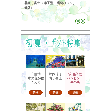
奥の細道句抄
花咲く富士（雍子監
醍醐桜（２）
り ...
修版）
千住博
片岡球子
荻須高徳
水の音が聴
青い富士
パンとケー
こえる
キの店
詳細
詳細
詳細