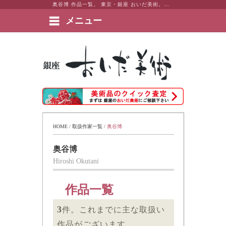
奥谷博 作品一覧。 東京・銀座 おいだ美術。現代アート・日本画・洋画・版画・彫刻・陶芸など美術品の豊富な販売・買取実績ございます。
メニュー
絵画など美術品の販売と買取 | 東京・銀座 おいだ美術
HOME
 / 
取扱作家一覧
 / 
奥谷博
奥谷博
Hiroshi Okutani
作品一覧
3
件。これまでに主な取扱い
作品がございます。