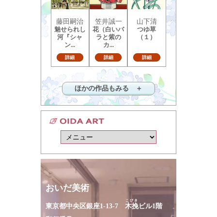
藤田嗣治
笠井誠一
山下清
魅せられし
花（白いバ
つゆ草
河『シャ
ラと紫の
（１）
ン...
カ...
詳細
詳細
詳細
ほかの作品もみる ＋
おいだ美術
こびき
東京都中央区銀座1-13-7
木挽
ビル1階