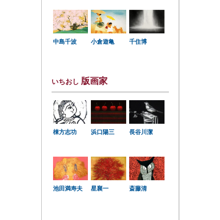
中島千波
小倉遊亀
千住博
版画家
いちおし
棟方志功
浜口陽三
長谷川潔
星襄一
池田満寿夫
斎藤清