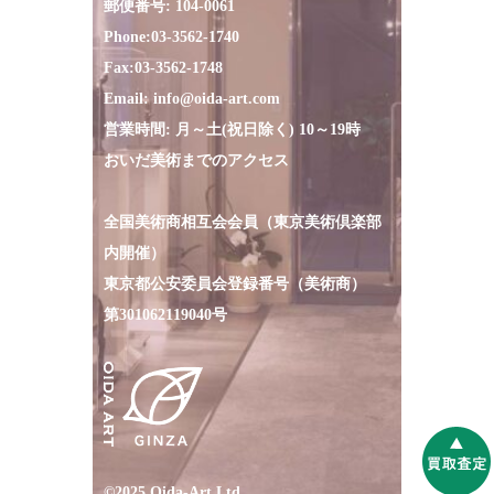
郵便番号: 104-0061
Phone:
03-3562-1740
Fax:
03-3562-1748
Email:
info@oida-art.com
営業時間: 月～土(祝日除く) 10～19時
おいだ美術までのアクセス
全国美術商相互会会員（東京美術倶楽部
内開催）
東京都公安委員会登録番号（美術商）
第301062119040号
©2025 Oida-Art Ltd.