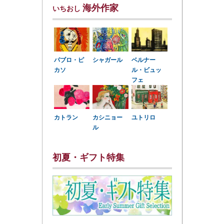
海外作家
いちおし
パブロ・ピ
シャガール
ベルナー
カソ
ル・ビュッ
フェ
カトラン
カシニョー
ユトリロ
ル
初夏・ギフト特集