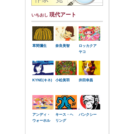
現代アート
いちおし
草間彌生
奈良美智
ロッカクア
ヤコ
KYNE(キネ)
小松美羽
井田幸昌
アンディ・
キース・ヘ
バンクシー
ウォーホル
リング