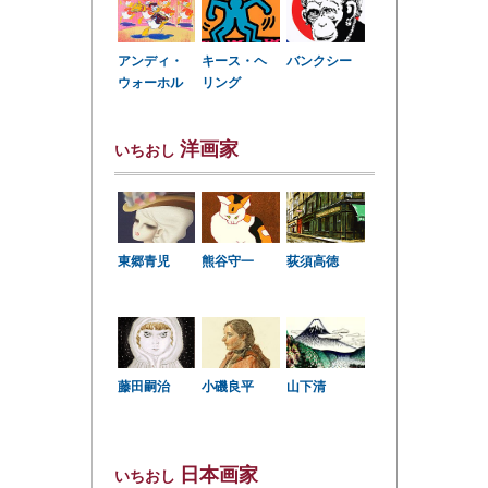
アンディ・
キース・ヘ
バンクシー
ウォーホル
リング
洋画家
いちおし
東郷青児
熊谷守一
荻須高徳
小磯良平
藤田嗣治
山下清
日本画家
いちおし