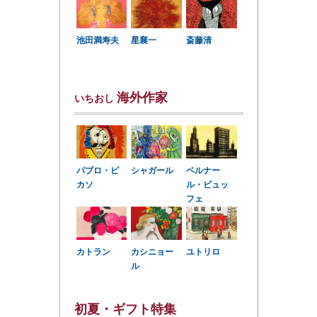
星襄一
池田満寿夫
斎藤清
海外作家
いちおし
パブロ・ピ
シャガール
ベルナー
カソ
ル・ビュッ
フェ
カトラン
カシニョー
ユトリロ
ル
初夏・ギフト特集