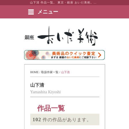
山下清 作品一覧。 東京・銀座 おいだ美術。現代アート・日本画・洋画・版画・彫刻・陶芸など美術品の豊富な販売・買取実績ございます。
メニュー
絵画など美術品の販売と買取 | 東京・銀座 おいだ美術
HOME
 / 
取扱作家一覧
 / 
山下清
山下清
Yamashita Kiyoshi
作品一覧
102
件の作品があります。