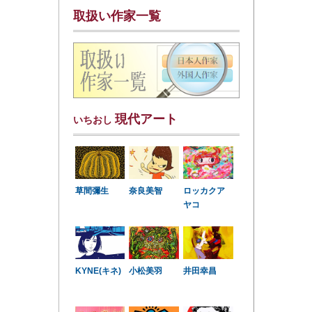
取扱い作家一覧
現代アート
いちおし
草間彌生
奈良美智
ロッカクア
ヤコ
KYNE(キネ)
小松美羽
井田幸昌