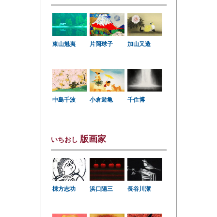
東山魁夷
片岡球子
加山又造
中島千波
小倉遊亀
千住博
版画家
いちおし
棟方志功
浜口陽三
長谷川潔