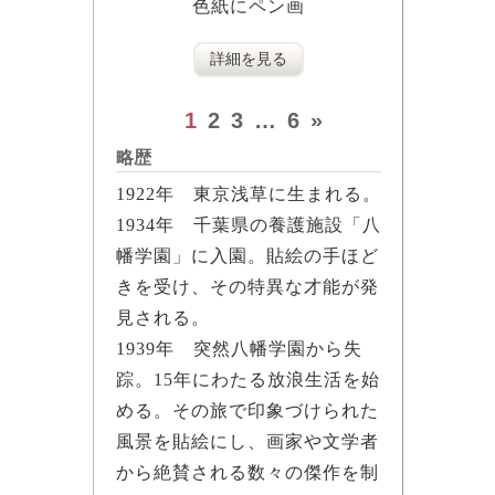
色紙にペン画
詳細を見る
1
2
3
…
6
»
略歴
1922年 東京浅草に生まれる。
1934年 千葉県の養護施設「八
幡学園」に入園。貼絵の手ほど
きを受け、その特異な才能が発
見される。
1939年 突然八幡学園から失
踪。15年にわたる放浪生活を始
める。その旅で印象づけられた
風景を貼絵にし、画家や文学者
から絶賛される数々の傑作を制