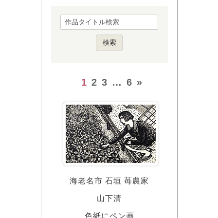
1
2
3
…
6
»
海老名市 石垣 苺農家
山下清
色紙にペン画