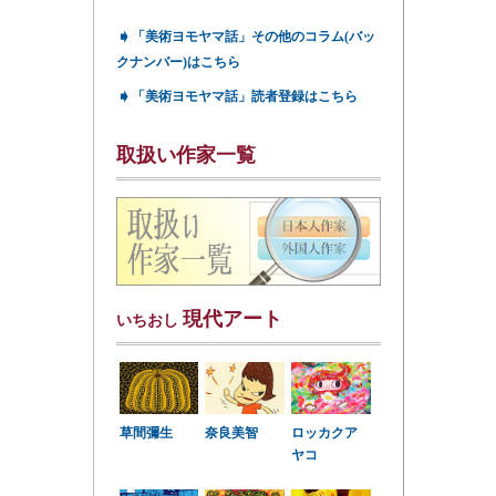
➧
「美術ヨモヤマ話」その他のコラム(バッ
クナンバー)はこちら
➧
「美術ヨモヤマ話」読者登録はこちら
取扱い作家一覧
現代アート
いちおし
草間彌生
奈良美智
ロッカクア
ヤコ