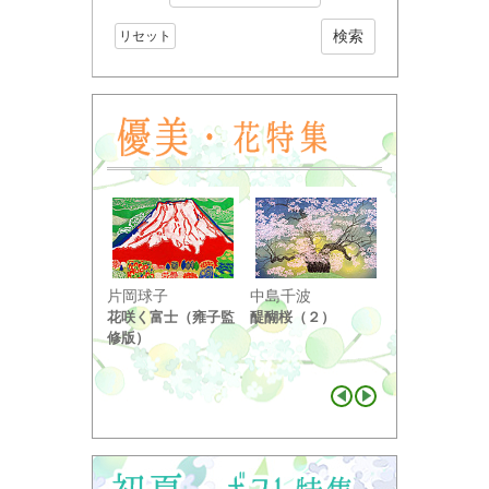
リセット
小野竹喬
片岡球子
中島千波
奥の細道句抄
花咲く富士（雍子監
醍醐桜（２）
り ...
修版）