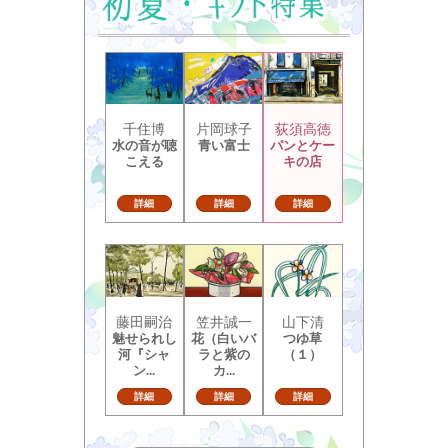
千住博
片岡球子
荻須高徳
水の音が聴
青い富士
パンとケー
こえる
キの店
詳細
詳細
詳細
藤田嗣治
笠井誠一
山下清
魅せられし
花（白いバ
つゆ草
河『シャ
ラと紫の
（１）
ン...
カ...
詳細
詳細
詳細