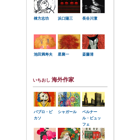
棟方志功
浜口陽三
長谷川潔
星襄一
池田満寿夫
斎藤清
海外作家
いちおし
パブロ・ピ
シャガール
ベルナー
カソ
ル・ビュッ
フェ