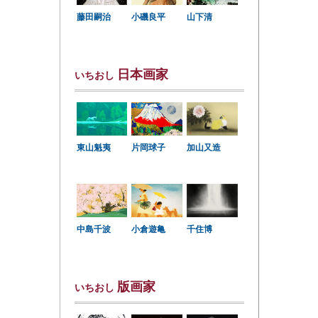
小磯良平
藤田嗣治
山下清
日本画家
いちおし
東山魁夷
片岡球子
加山又造
中島千波
小倉遊亀
千住博
版画家
いちおし