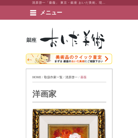
清原啓一「薔薇」 東京・銀座 おいだ美術。現代アート・日本画・洋画・版画・彫刻・陶芸など美術品の豊富な販売・買取実績ございます。
メニュー
絵画など美術品の販売と買取 | 東京・銀座 おいだ美術
HOME
 / 
取扱作家一覧
 / 
清原啓一
 / 
薔薇
洋画家