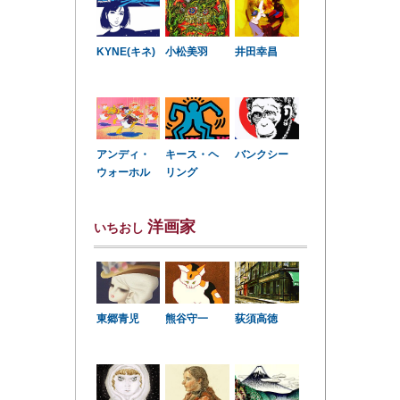
KYNE(キネ)
小松美羽
井田幸昌
アンディ・
キース・ヘ
バンクシー
ウォーホル
リング
洋画家
いちおし
東郷青児
熊谷守一
荻須高徳