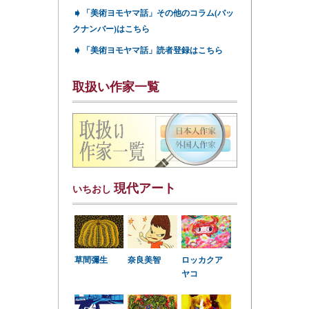
➧
「美術ヨモヤマ話」その他のコラム(バッ
クナンバー)はこちら
➧
「美術ヨモヤマ話」読者登録はこちら
取扱い作家一覧
現代アート
いちおし
草間彌生
奈良美智
ロッカクア
ヤコ