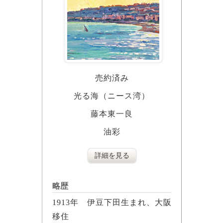
売約済み
光る海（ニース湾）
藤本東一良
油彩
詳細を見る
略歴
1913年 伊豆下田生まれ、大阪
移住