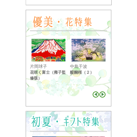
小野竹喬
片岡球子
中島千波
奥の細道句抄
花咲く富士（雍子監
醍醐桜（２）
り ...
修版）