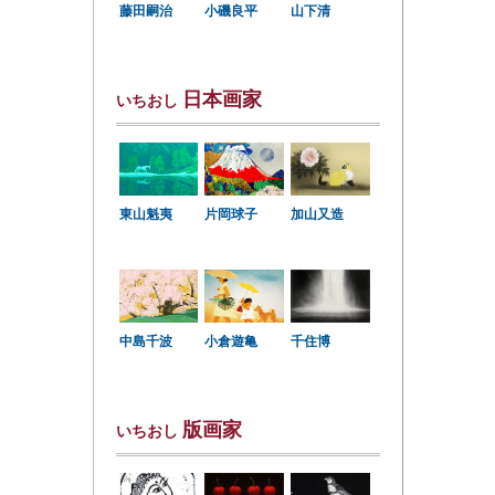
小磯良平
藤田嗣治
山下清
日本画家
いちおし
東山魁夷
片岡球子
加山又造
中島千波
小倉遊亀
千住博
版画家
いちおし