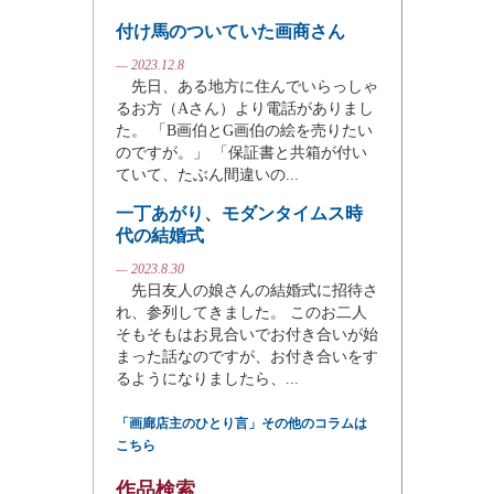
付け馬のついていた画商さん
— 2023.12.8
先日、ある地方に住んでいらっしゃ
るお方（Aさん）より電話がありまし
た。 「B画伯とG画伯の絵を売りたい
のですが。」 「保証書と共箱が付い
ていて、たぶん間違いの...
一丁あがり、モダンタイムス時
代の結婚式
— 2023.8.30
先日友人の娘さんの結婚式に招待さ
れ、参列してきました。 このお二人
そもそもはお見合いでお付き合いが始
まった話なのですが、お付き合いをす
るようになりましたら、...
「画廊店主のひとり言」その他のコラムは
こちら
作品検索