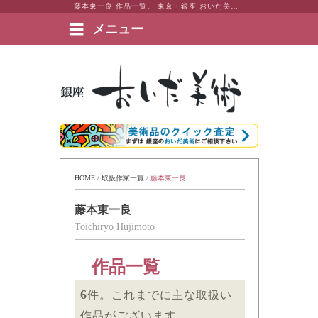
藤本東一良 作品一覧。 東京・銀座 おいだ美術。現代アート・日本画・洋画・版画・彫刻・陶芸など美術品の豊富な販売・買取実績ございます。
メニュー
絵画など美術品の販売と買取 | 東京・銀座 おいだ美術
HOME
 / 
取扱作家一覧
 / 
藤本東一良
藤本東一良
Toichiryo Hujimoto
作品一覧
6
件。これまでに主な取扱い
作品がございます。