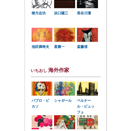
棟方志功
浜口陽三
長谷川潔
星襄一
池田満寿夫
斎藤清
海外作家
いちおし
パブロ・ピ
シャガール
ベルナー
カソ
ル・ビュッ
フェ