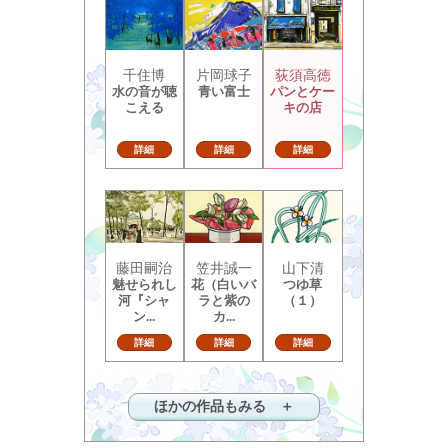
千住博
片岡球子
荻須高徳
水の音が聴
青い富士
パンとケー
こえる
キの店
詳細
詳細
詳細
藤田嗣治
笠井誠一
山下清
魅せられし
花（白いバ
つゆ草
河『シャ
ラと紫の
（１）
ン...
カ...
詳細
詳細
詳細
ほかの作品もみる ＋