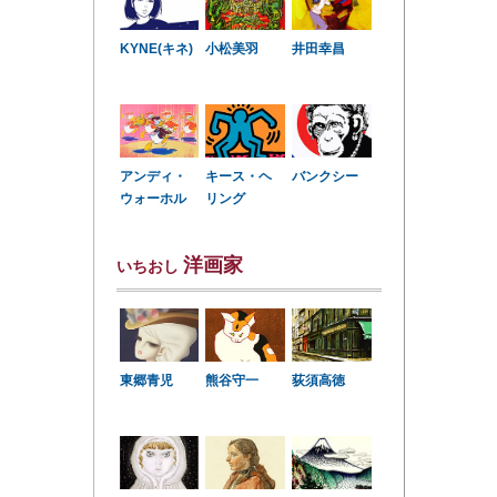
KYNE(キネ)
小松美羽
井田幸昌
アンディ・
キース・ヘ
バンクシー
ウォーホル
リング
洋画家
いちおし
東郷青児
熊谷守一
荻須高徳