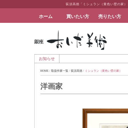
荻須高徳「ミシュラン（黄色い壁の家）
ホーム
買いたい方
売りたい方
絵画など美術品の販売と買取 | 東京・銀座 おい
お知らせ
202
HOME
 / 
取扱作家一覧
 / 
荻須高徳
 / 
ミシュラン（黄色い壁の家）
洋画家