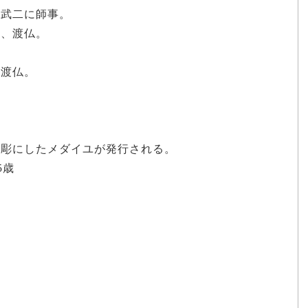
島武二に師事。
し、渡仏。
。
再渡仏。
。
浮彫にしたメダイユが発行される。
5歳