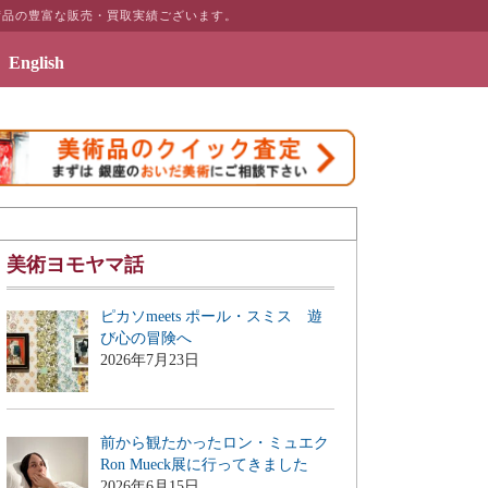
術品の豊富な販売・買取実績ございます。
English
を」を公開致しました
美術ヨモヤマ話
ピカソmeets ポール・スミス 遊
び心の冒険へ
2026年7月23日
前から観たかったロン・ミュエク
Ron Mueck展に行ってきました
2026年6月15日