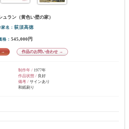
シュラン（黄色い壁の家）
荻須高徳
作家名：
545,000円
価格：
 →
作品のお問い合わせ →
制作年 /
1977年
作品状態 /
良好
備考 /
サインあり
和紙刷り