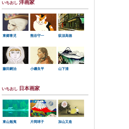
洋画家
いちおし
東郷青児
熊谷守一
荻須高徳
小磯良平
藤田嗣治
山下清
日本画家
いちおし
東山魁夷
片岡球子
加山又造