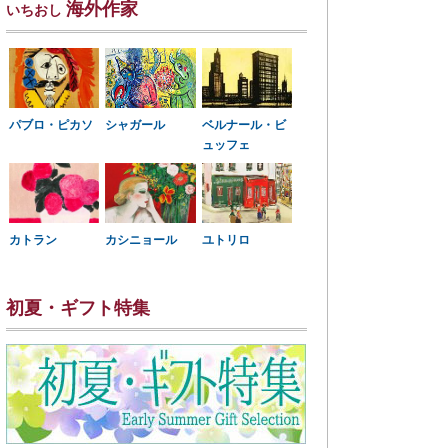
海外作家
いちおし
パブロ・ピカソ
シャガール
ベルナール・ビ
ュッフェ
カトラン
カシニョール
ユトリロ
初夏・ギフト特集