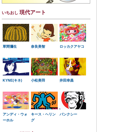
現代アート
いちおし
草間彌生
奈良美智
ロッカクアヤコ
KYNE(キネ)
小松美羽
井田幸昌
アンディ・ウォ
キース・ヘリン
バンクシー
ーホル
グ