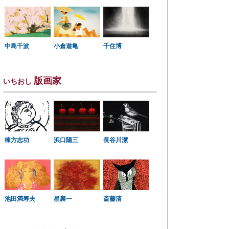
中島千波
小倉遊亀
千住博
版画家
いちおし
棟方志功
浜口陽三
長谷川潔
星襄一
池田満寿夫
斎藤清