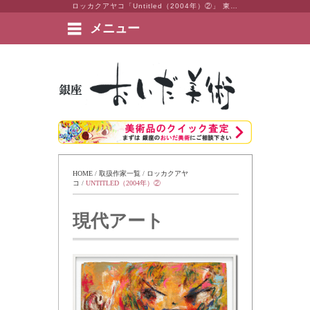
ロッカクアヤコ「Untitled（2004年）②」 東京・銀座 おいだ美術。現代アート・日本画・洋画・版画・彫刻・陶芸など美術品の豊富な販売・買取実績ございます。
メニュー
絵画など美術品の販売と買取 | 東京・銀座 おいだ美術
HOME
 / 
取扱作家一覧
 / 
ロッカクアヤ
コ
 / 
UNTITLED（2004年）②
現代アート