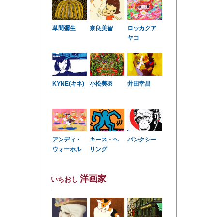
草間彌生
奈良美智
ロッカクア
ヤコ
KYNE(キネ)
小松美羽
井田幸昌
アンディ・
キース・ヘ
バンクシー
ウォーホル
リング
洋画家
いちおし