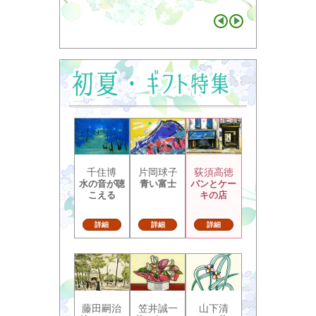
千住博
片岡球子
荻須高徳
水の音が聴
青い富士
パンとケー
こえる
キの店
詳細
詳細
詳細
藤田嗣治
笠井誠一
山下清