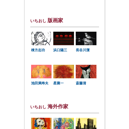
版画家
いちおし
棟方志功
浜口陽三
長谷川潔
星襄一
池田満寿夫
斎藤清
海外作家
いちおし