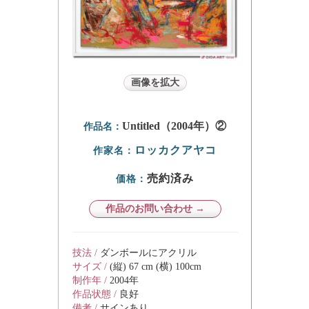
画像を拡大
Untitled（2004年）②
作品名：
ロッカクアヤコ
作家名：
売約済み
価格：
作品のお問い合わせ →
技法 /
ダンボールにアクリル
サイズ /
(縦) 67 cm (横) 100cm
制作年 /
2004年
作品状態 /
良好
備考 /
サインあり