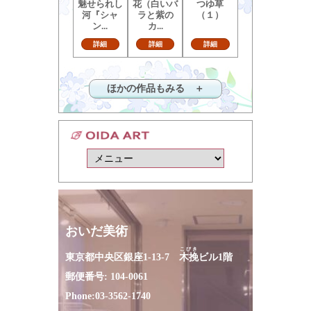
魅せられし
花（白いバ
つゆ草
河『シャ
ラと紫の
（１）
ン...
カ...
詳細
詳細
詳細
ほかの作品もみる ＋
おいだ美術
こびき
東京都中央区銀座1-13-7
木挽
ビル1階
郵便番号: 104-0061
Phone:
03-3562-1740