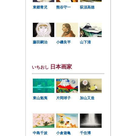
東郷青児
熊谷守一
荻須高徳
小磯良平
藤田嗣治
山下清
日本画家
いちおし
東山魁夷
片岡球子
加山又造
中島千波
小倉遊亀
千住博