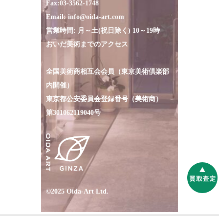
Fax:
03-3562-1748
Email:
info@oida-art.com
営業時間: 月～土(祝日除く) 10～19時
おいだ美術までのアクセス
全国美術商相互会会員（東京美術倶楽部
内開催）
東京都公安委員会登録番号（美術商）
第301062119040号
©2025 Oida-Art Ltd.