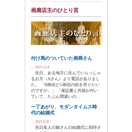
画廊店主のひとり言
付け馬のついていた画商さん
— 2023.12.8
先日、ある地方に住んでいらっしゃ
るお方（Aさん）より電話がありまし
た。 「B画伯とG画伯の絵を売りたい
のですが。」 「保証書と共箱が付い
ていて、たぶん間違いの...
一丁あがり、モダンタイムス時
代の結婚式
— 2023.8.30
先日友人の娘さんの結婚式に招待さ