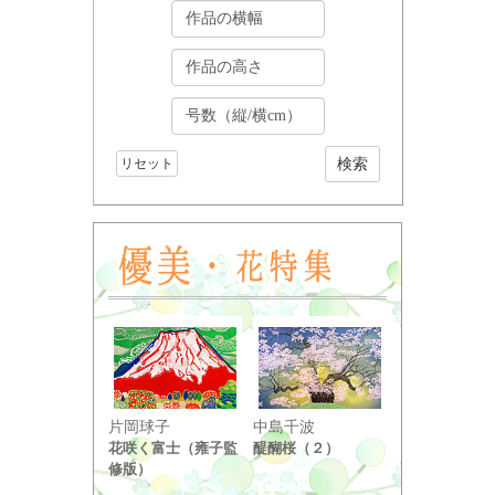
リセット
小野竹喬
片岡球子
中島千波
奥の細道句抄
花咲く富士（雍子監
醍醐桜（２）
り ...
修版）