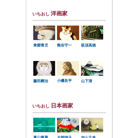
洋画家
いちおし
東郷青児
熊谷守一
荻須高徳
小磯良平
藤田嗣治
山下清
日本画家
いちおし
東山魁夷
片岡球子
加山又造