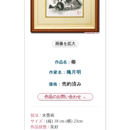
画像を拡大
椿
作品名：
穐月明
作家名：
売約済み
価格：
作品のお問い合わせ →
技法 /
水墨画
サイズ /
(縦) 18 cm (横) 23cm
作品状態 /
良好