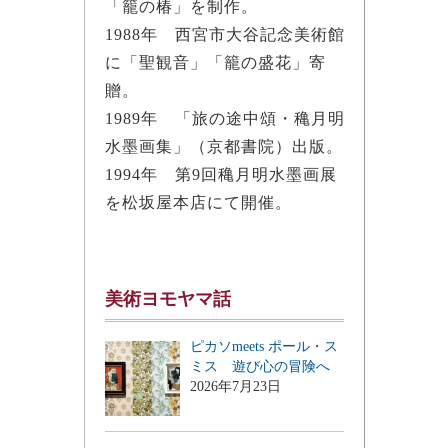
「籠の椿」を制作。
1988年 西宮市大谷記念美術館
に「聖観音」「籠の盛花」寄
贈。
1989年 「旅の途中頌・穐月明
水墨画集」（京都書院）出版。
1994年 第9回穐月明水墨画展
を松坂屋本店にて開催。
美術ヨモヤマ話
ピカソmeets ポール・ス
ミス 遊び心の冒険へ
2026年7月23日