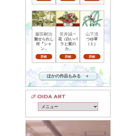
藤田嗣治
笠井誠一
山下清
魅せられし
花（白いバ
つゆ草
河『シャ
ラと紫の
（１）
ン...
カ...
詳細
詳細
詳細
ほかの作品もみる ＋