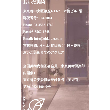
おいだ美術
こびき
東京都中央区銀座1-13-7
木挽
ビル1階
郵便番号: 104-0061
Phone:
03-3562-1740
Fax:
03-3562-1748
Email:
info@oida-art.com
営業時間: 月～土(祝日除く) 10～19時
おいだ美術までのアクセス
全国美術商相互会会員（東京美術倶楽部
内開催）
東京都公安委員会登録番号（美術商）
第301062119040号