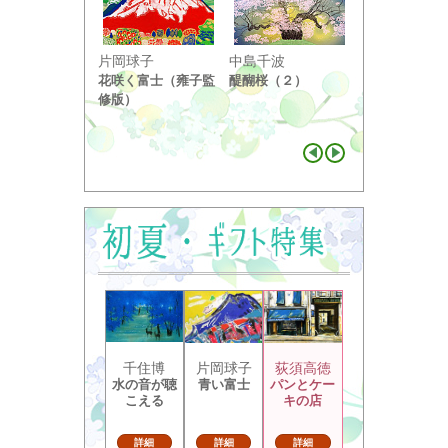
小野竹喬
片岡球子
中島千波
奥の細道句抄
花咲く富士（雍子監
醍醐桜（２）
り ...
修版）
千住博
片岡球子
荻須高徳
水の音が聴
青い富士
パンとケー
こえる
キの店
詳細
詳細
詳細