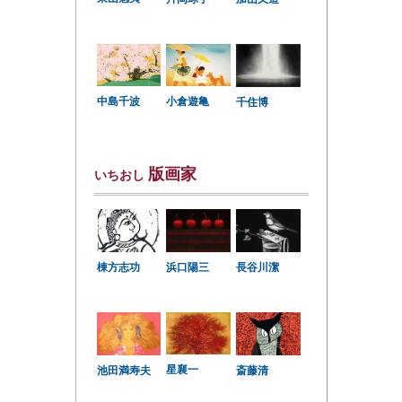
中島千波
小倉遊亀
千住博
版画家
いちおし
棟方志功
浜口陽三
長谷川潔
星襄一
池田満寿夫
斎藤清