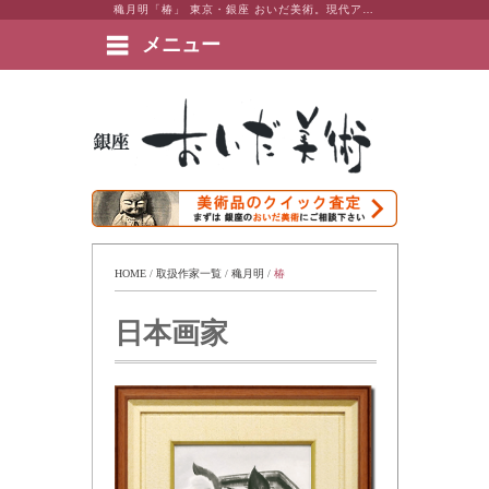
穐月明「椿」 東京・銀座 おいだ美術。現代アート・日本画・洋画・版画・彫刻・陶芸など美術品の豊富な販売・買取実績ございます。
メニュー
絵画など美術品の販売と買取 | 東京・銀座 おいだ美術
HOME
 / 
取扱作家一覧
 / 
穐月明
 / 
椿
日本画家