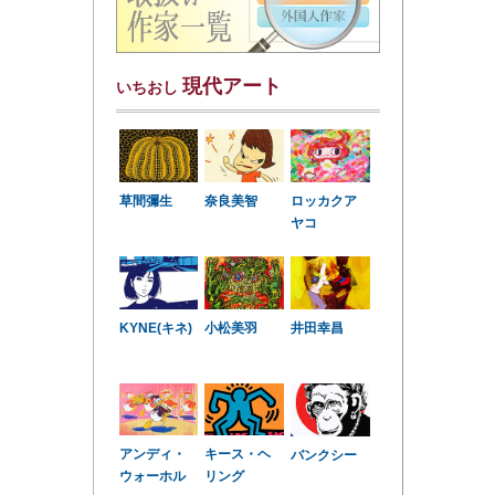
現代アート
いちおし
草間彌生
奈良美智
ロッカクア
ヤコ
KYNE(キネ)
小松美羽
井田幸昌
アンディ・
キース・ヘ
バンクシー
ウォーホル
リング