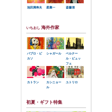
星襄一
池田満寿夫
斎藤清
海外作家
いちおし
パブロ・ピ
シャガール
ベルナー
カソ
ル・ビュッ
フェ
カトラン
カシニョー
ユトリロ
ル
初夏・ギフト特集