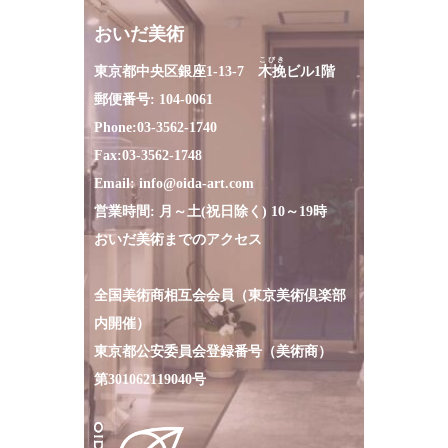
おいだ美術
こびき
東京都中央区銀座1-13-7
木挽
ビル1階
郵便番号: 104-0061
Phone:
03-3562-1740
Fax:
03-3562-1748
Email:
info@oida-art.com
営業時間: 月～土(祝日除く) 10～19時
おいだ美術までのアクセス
全国美術商相互会会員（東京美術倶楽部
内開催）
東京都公安委員会登録番号（美術商）
第301062119040号