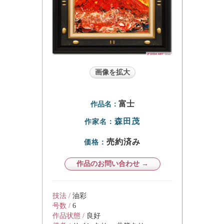
画像を拡大
富士
作品名：
森田茂
作家名：
売約済み
価格：
作品のお問い合わせ →
技法 /
油彩
号数 /
6
作品状態 /
良好