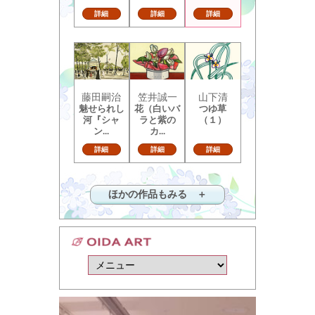
詳細
詳細
詳細
藤田嗣治
笠井誠一
山下清
魅せられし
花（白いバ
つゆ草
河『シャ
ラと紫の
（１）
ン...
カ...
詳細
詳細
詳細
ほかの作品もみる ＋