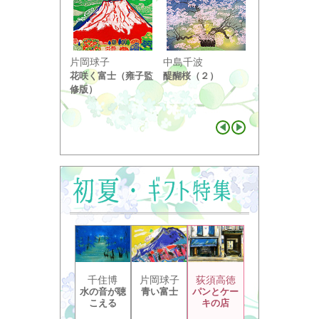
小野竹喬
片岡球子
中島千波
奥の細道句抄
花咲く富士（雍子監
醍醐桜（２）
り ...
修版）
千住博
片岡球子
荻須高徳
水の音が聴
青い富士
パンとケー
こえる
キの店