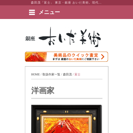
森田茂「富士」 東京・銀座 おいだ美術。現代アート・日本画・洋画・版画・彫刻・陶芸など美術品の豊富な販売・買取実績ございます。
メニュー
絵画など美術品の販売と買取 | 東京・銀座 おいだ美術
HOME
 / 
取扱作家一覧
 / 
森田茂
 / 
富士
洋画家