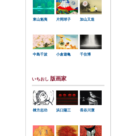
東山魁夷
片岡球子
加山又造
中島千波
小倉遊亀
千住博
版画家
いちおし
棟方志功
浜口陽三
長谷川潔