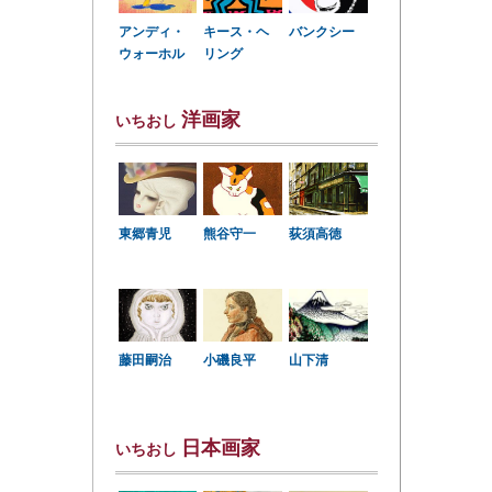
アンディ・
キース・ヘ
バンクシー
ウォーホル
リング
洋画家
いちおし
東郷青児
熊谷守一
荻須高徳
小磯良平
藤田嗣治
山下清
日本画家
いちおし