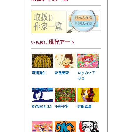
現代アート
いちおし
草間彌生
奈良美智
ロッカクア
ヤコ
KYNE(キネ)
小松美羽
井田幸昌