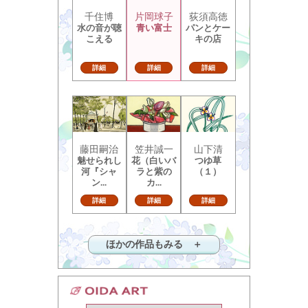
千住博
片岡球子
荻須高徳
水の音が聴
青い富士
パンとケー
こえる
キの店
詳細
詳細
詳細
藤田嗣治
笠井誠一
山下清
魅せられし
花（白いバ
つゆ草
河『シャ
ラと紫の
（１）
ン...
カ...
詳細
詳細
詳細
ほかの作品もみる ＋