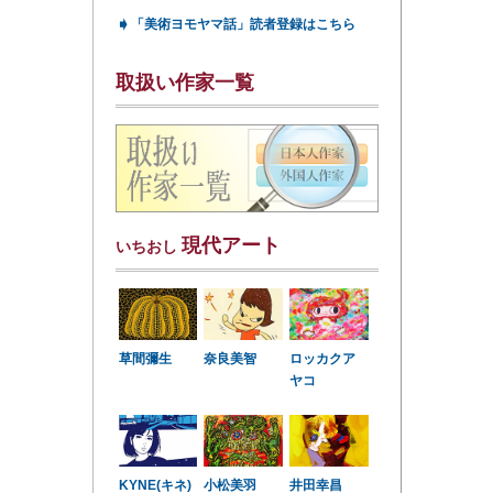
➧
「美術ヨモヤマ話」読者登録はこちら
取扱い作家一覧
現代アート
いちおし
草間彌生
奈良美智
ロッカクア
ヤコ
KYNE(キネ)
小松美羽
井田幸昌