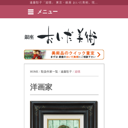
遠藤彰子「追憶」 東京・銀座 おいだ美術。現代アート・日本画・洋画・版画・彫刻・陶芸など美術品の豊富な販売・買取実績ございます。
メニュー
絵画など美術品の販売と買取 | 東京・銀座 おいだ美術
HOME
 / 
取扱作家一覧
 / 
遠藤彰子
 / 
追憶
洋画家