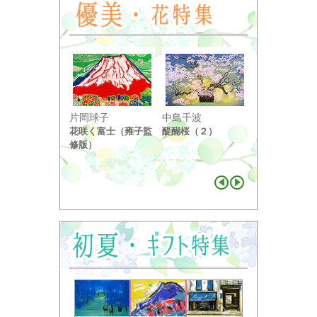
小野竹喬
片岡球子
中島千波
奥の細道句抄
花咲く富士（雍子監
醍醐桜（２）
り ...
修版）