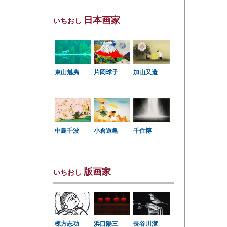
日本画家
いちおし
東山魁夷
片岡球子
加山又造
中島千波
小倉遊亀
千住博
版画家
いちおし
棟方志功
浜口陽三
長谷川潔