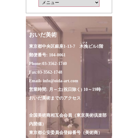
おいだ美術
こびき
東京都中央区銀座1-13-7
木挽
ビル1階
郵便番号: 104-0061
Phone:
03-3562-1740
Fax:
03-3562-1748
Email:
info@oida-art.com
営業時間: 月～土(祝日除く) 10～19時
おいだ美術までのアクセス
全国美術商相互会会員（東京美術倶楽部
内開催）
東京都公安委員会登録番号（美術商）