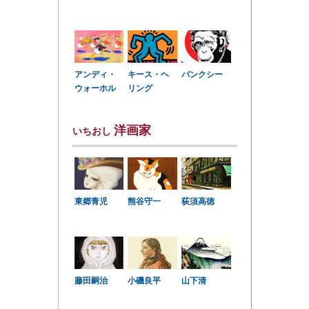
アンディ・
キース・ヘ
バンクシー
ウォーホル
リング
洋画家
いちおし
東郷青児
熊谷守一
荻須高徳
小磯良平
藤田嗣治
山下清