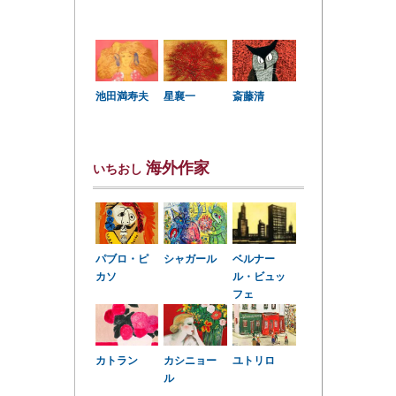
星襄一
池田満寿夫
斎藤清
海外作家
いちおし
パブロ・ピ
シャガール
ベルナー
カソ
ル・ビュッ
フェ
カトラン
カシニョー
ユトリロ
ル