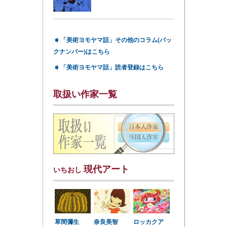
➧
「美術ヨモヤマ話」その他のコラム(バッ
クナンバー)はこちら
➧
「美術ヨモヤマ話」読者登録はこちら
取扱い作家一覧
現代アート
いちおし
草間彌生
奈良美智
ロッカクア