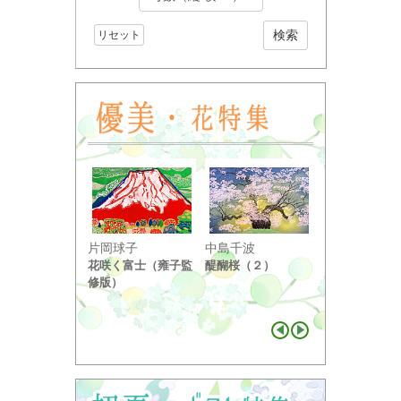
リセット
小野竹喬
片岡球子
中島千波
奥の細道句抄
花咲く富士（雍子監
醍醐桜（２）
り ...
修版）