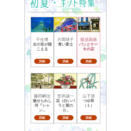
千住博
片岡球子
荻須高徳
水の音が聴
青い富士
パンとケー
こえる
キの店
詳細
詳細
詳細
藤田嗣治
笠井誠一
山下清
魅せられし
花（白いバ
つゆ草
河『シャ
ラと紫の
（１）
ン...
カ...
詳細
詳細
詳細