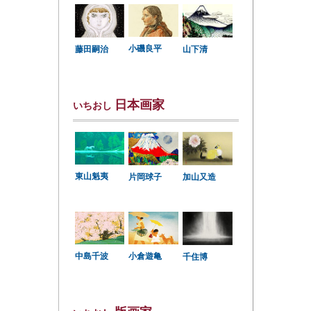
小磯良平
藤田嗣治
山下清
日本画家
いちおし
東山魁夷
片岡球子
加山又造
中島千波
小倉遊亀
千住博