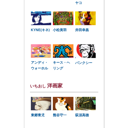
ヤコ
KYNE(キネ)
小松美羽
井田幸昌
アンディ・
キース・ヘ
バンクシー
ウォーホル
リング
洋画家
いちおし
東郷青児
熊谷守一
荻須高徳