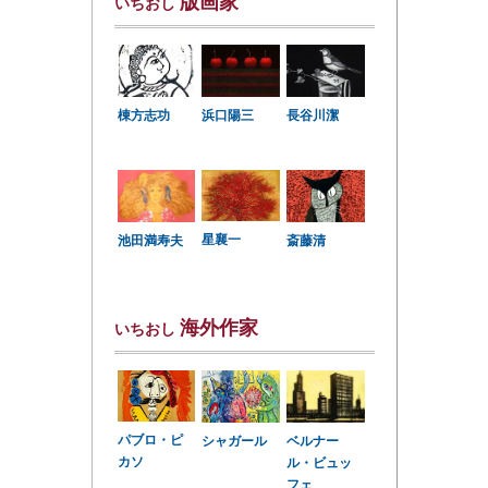
版画家
いちおし
棟方志功
浜口陽三
長谷川潔
星襄一
池田満寿夫
斎藤清
海外作家
いちおし
パブロ・ピ
シャガール
ベルナー
カソ
ル・ビュッ
フェ