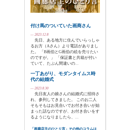
付け馬のついていた画商さん
— 2023.12.8
先日、ある地方に住んでいらっしゃ
るお方（Aさん）より電話がありまし
た。 「B画伯とG画伯の絵を売りたい
のですが。」 「保証書と共箱が付い
ていて、たぶん間違いの...
一丁あがり、モダンタイムス時
代の結婚式
— 2023.8.30
先日友人の娘さんの結婚式に招待さ
れ、参列してきました。 このお二人
そもそもはお見合いでお付き合いが始
まった話なのですが、お付き合いをす
るようになりましたら、...
「画廊店主のひとり言」その他のコラムは