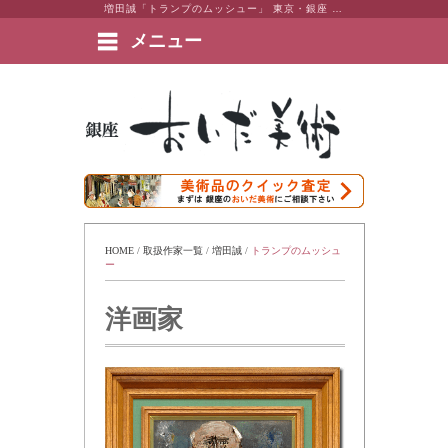
増田誠「トランプのムッシュー」 東京・銀座 おいだ美術。現代アート・日本画・洋画・版画・彫刻・陶芸など美術品の豊富な販売・買取実績ございます。
メニュー
絵画など美術品の販売と買取 | 東京・銀座 おいだ美術
HOME
 / 
取扱作家一覧
 / 
増田誠
 / 
トランプのムッシュ
ー
洋画家