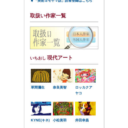
➧
「美術ヨモヤマ話」読者登録はこちら
取扱い作家一覧
現代アート
いちおし
草間彌生
奈良美智
ロッカクア
ヤコ
KYNE(キネ)
小松美羽
井田幸昌