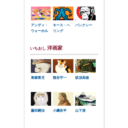
アンディ・
キース・ヘ
バンクシー
ウォーホル
リング
洋画家
いちおし
東郷青児
熊谷守一
荻須高徳
小磯良平
藤田嗣治
山下清