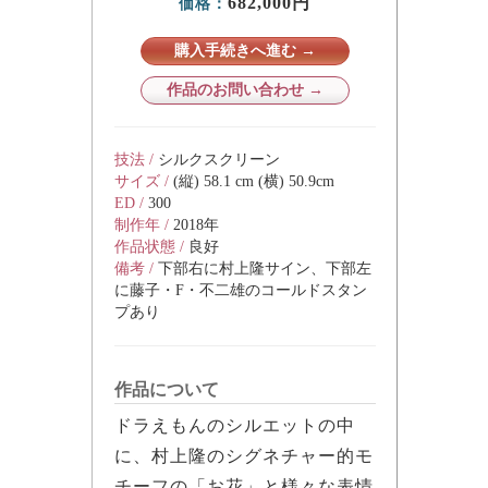
682,000円
価格：
購入手続きへ進む →
作品のお問い合わせ →
技法 /
シルクスクリーン
サイズ /
(縦) 58.1 cm (横) 50.9cm
ED /
300
制作年 /
2018年
作品状態 /
良好
備考 /
下部右に村上隆サイン、下部左
に藤子・F・不二雄のコールドスタン
プあり
作品について
ドラえもんのシルエットの中
に、村上隆のシグネチャー的モ
チーフの「お花」と様々な表情