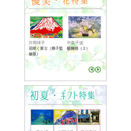
小野竹喬
片岡球子
中島千波
奥の細道句抄
花咲く富士（雍子監
醍醐桜（２）
り ...
修版）