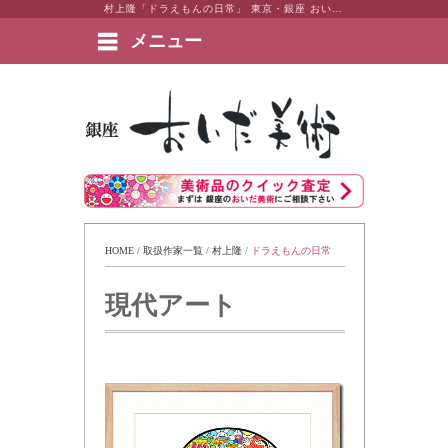
村上隆「ドラえもんの日常」 東京・銀座 おいだ美術。現代アート・日本画・洋画・版画・彫刻・陶芸など美術品の豊富な販売・買取実績ございます。
メニュー
絵画など美術品の販売と買取 | 東京・銀座 おいだ美術
HOME
 / 
取扱作家一覧
 / 
村上隆
 / 
ドラえもんの日常
現代アート