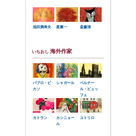
星襄一
池田満寿夫
斎藤清
海外作家
いちおし
パブロ・ピ
シャガール
ベルナー
カソ
ル・ビュッ
フェ
カトラン
カシニョー
ユトリロ
ル