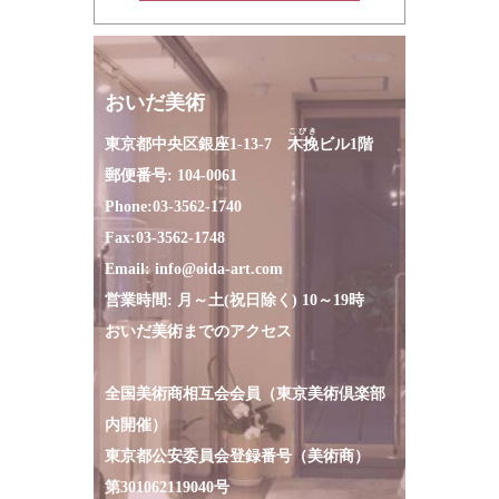
おいだ美術
こびき
東京都中央区銀座1-13-7
木挽
ビル1階
郵便番号: 104-0061
Phone:
03-3562-1740
Fax:
03-3562-1748
Email:
info@oida-art.com
営業時間: 月～土(祝日除く) 10～19時
おいだ美術までのアクセス
全国美術商相互会会員（東京美術倶楽部
内開催）
東京都公安委員会登録番号（美術商）
第301062119040号