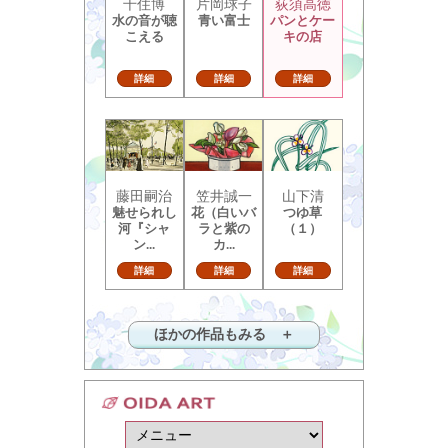
千住博
片岡球子
荻須高徳
水の音が聴
青い富士
パンとケー
こえる
キの店
詳細
詳細
詳細
藤田嗣治
笠井誠一
山下清
魅せられし
花（白いバ
つゆ草
河『シャ
ラと紫の
（１）
ン...
カ...
詳細
詳細
詳細
ほかの作品もみる ＋