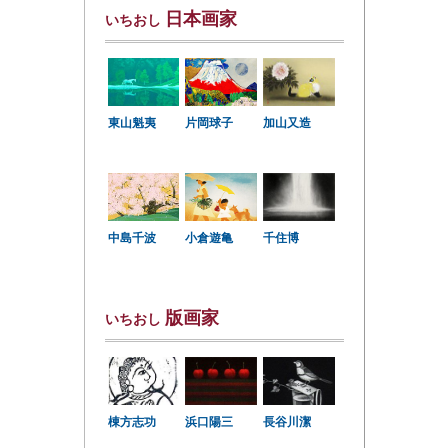
日本画家
いちおし
東山魁夷
片岡球子
加山又造
中島千波
小倉遊亀
千住博
版画家
いちおし
棟方志功
浜口陽三
長谷川潔