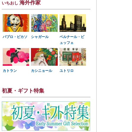
海外作家
いちおし
パブロ・ピカソ
シャガール
ベルナール・ビ
ュッフェ
カトラン
カシニョール
ユトリロ
初夏・ギフト特集