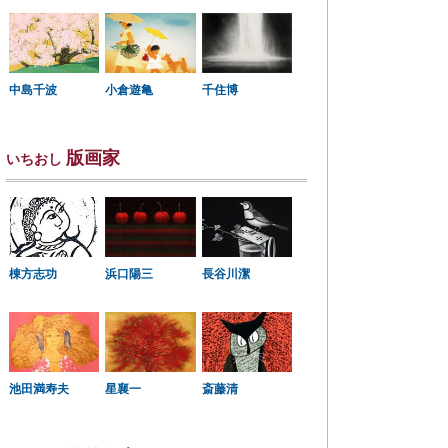
中島千波
小倉遊亀
千住博
版画家
いちおし
棟方志功
浜口陽三
長谷川潔
星襄一
池田満寿夫
斎藤清