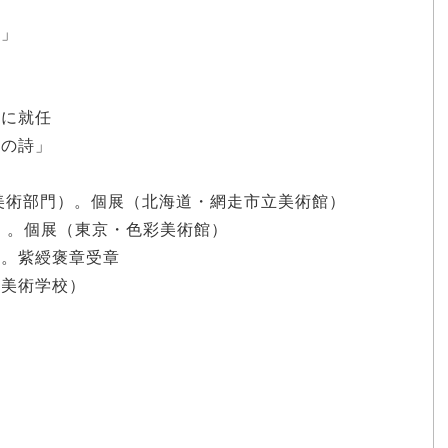
日」
授に就任
命の詩」
（美術部門）。個展（北海道・網走市立美術館）
館）。個展（東京・色彩美術館）
）。紫綬褒章受章
等美術学校）