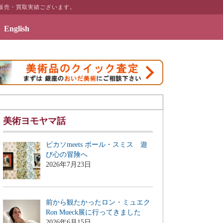
販売・買取実績ございます。
English
ーページ「絵画のある暮らしを」を公開致しました
美術ヨモヤマ話
ピカソmeets ポール・スミス 遊
び心の冒険へ
2026年7月23日
前から観たかったロン・ミュエク
Ron Mueck展に行ってきました
2026年6月15日