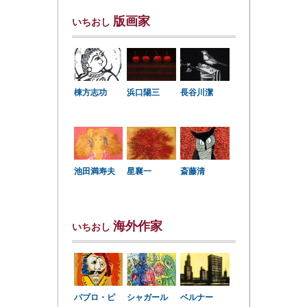
版画家
いちおし
棟方志功
浜口陽三
長谷川潔
星襄一
池田満寿夫
斎藤清
海外作家
いちおし
パブロ・ピ
シャガール
ベルナー