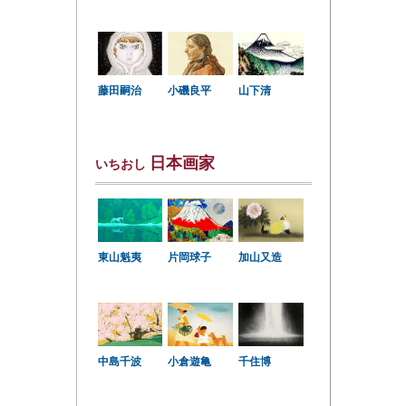
小磯良平
藤田嗣治
山下清
日本画家
いちおし
東山魁夷
片岡球子
加山又造
中島千波
小倉遊亀
千住博