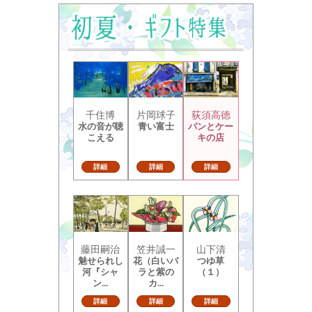
千住博
片岡球子
荻須高徳
水の音が聴
青い富士
パンとケー
こえる
キの店
詳細
詳細
詳細
藤田嗣治
笠井誠一
山下清
魅せられし
花（白いバ
つゆ草
河『シャ
ラと紫の
（１）
ン...
カ...
詳細
詳細
詳細