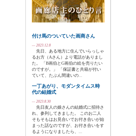
付け馬のついていた画商さん
— 2023.12.8
先日、ある地方に住んでいらっしゃ
るお方（Aさん）より電話がありまし
た。 「B画伯とG画伯の絵を売りたい
のですが。」 「保証書と共箱が付い
ていて、たぶん間違いの...
一丁あがり、モダンタイムス時
代の結婚式
— 2023.8.30
先日友人の娘さんの結婚式に招待さ
れ、参列してきました。 このお二人
そもそもはお見合いでお付き合いが始
まった話なのですが、お付き合いをす
るようになりましたら、...