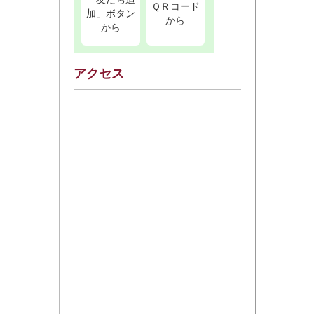
ＱＲコード
加」ボタン
から
から
アクセス