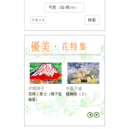
リセット
小野竹喬
片岡球子
中島千波
奥の細道句抄
花咲く富士（雍子監
醍醐桜（２）
り ...
修版）