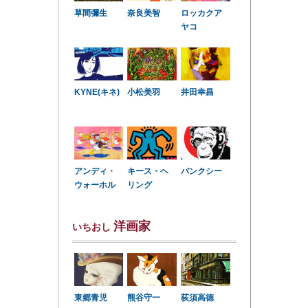
草間彌生
奈良美智
ロッカクア
ヤコ
KYNE(キネ)
小松美羽
井田幸昌
アンディ・
キース・ヘ
バンクシー
ウォーホル
リング
洋画家
いちおし
東郷青児
熊谷守一
荻須高徳