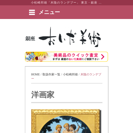
小松崎邦雄「木陰のランデブー」 東京・銀座 おいだ美術。現代アート・日本画・洋画・版画・彫刻・陶芸など美術品の豊富な販売・買取実績ございます。
メニュー
絵画など美術品の販売と買取 | 東京・銀座 おいだ美術
HOME
 / 
取扱作家一覧
 / 
小松崎邦雄
 / 
木陰のランデブ
ー
洋画家