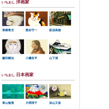
洋画家
いちおし
東郷青児
熊谷守一
荻須高徳
小磯良平
藤田嗣治
山下清
日本画家
いちおし
東山魁夷
片岡球子
加山又造