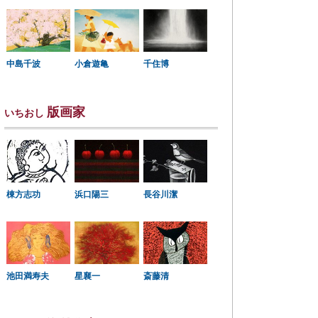
中島千波
小倉遊亀
千住博
版画家
いちおし
棟方志功
浜口陽三
長谷川潔
星襄一
池田満寿夫
斎藤清