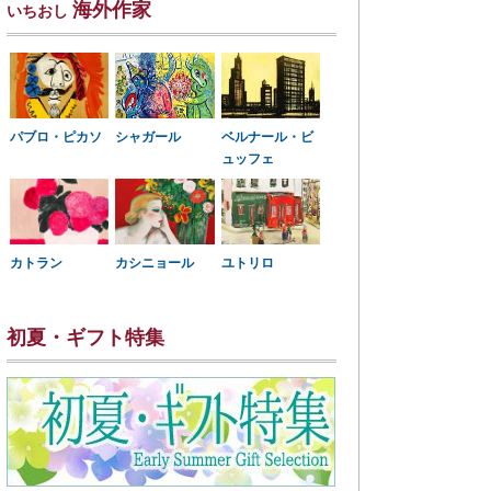
海外作家
いちおし
パブロ・ピカソ
シャガール
ベルナール・ビ
ュッフェ
カトラン
カシニョール
ユトリロ
初夏・ギフト特集