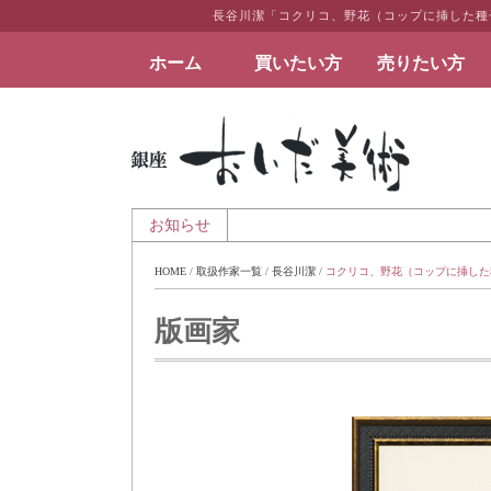
長谷川潔「コクリコ、野花（コップに挿した種
ホーム
買いたい方
売りたい方
絵画など美術品の販売と買取 | 東京・銀座 おい
- 夏季休業のお知らせ
お知らせ
HOME
 / 
取扱作家一覧
 / 
長谷川潔
 / 
コクリコ、野花（コップに挿した
版画家