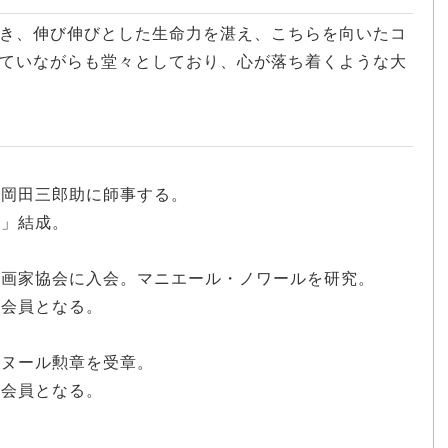
き、伸び伸びとした生命力を湛え、こちらを向いたコ
ていながらも堂々としており、心が落ち着くような大
や岡田三郎助に師事する。
部」結成。
・版画家協会に入会。マニエール・ノワールを研究。
の会員となる。
。
ドヌール勲章を受章。
ン会員となる。