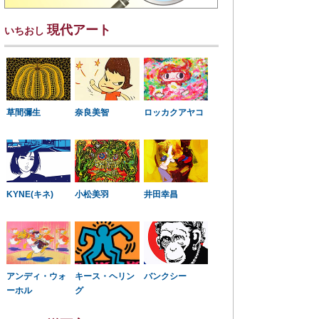
現代アート
いちおし
草間彌生
奈良美智
ロッカクアヤコ
KYNE(キネ)
小松美羽
井田幸昌
アンディ・ウォ
キース・ヘリン
バンクシー
ーホル
グ