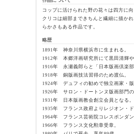
作品について
コップに活けられた野の花々は四方に向
クリコは細部まできちんと繊細に描かれ
らかさもある作品です。
略歴
1891年 神奈川県横浜市に生まれる。
1912年 本郷洋画研究所にて黒田清輝
1916年 永瀬義郎らと「日本版画倶楽
1918年 銅版画技法習得のため渡仏。
1924年 デュフィの勧めで独立画家
1926年 サロン・ドートンヌ版画部門
1931年 日本版画教会創立会員となる
1935年 フランス政府よりレジオン・
1964年 フランス芸術院コレスポンダ
1966年 フランス文化勲章受章。
1980年 パリで死去。享年89歳。