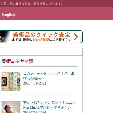
など美術品の豊富な販売・買取実績ございます。
English
のギャラリーページ「絵画のある暮らしを」を公開致しました
美術ヨモヤマ話
ピカソmeets ポール・スミス 遊
び心の冒険へ
2026年7月23日
前から観たかったロン・ミュエク
Ron Mueck展に行ってきました
2026年6月15日