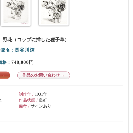
、野花（コップに挿した種子草）
長谷川潔
作家名：
748,000円
価格：
 →
作品のお問い合わせ →
制作年 /
1931年
m
作品状態 /
良好
備考 /
サインあり