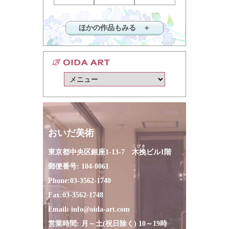
ほかの作品もみる ＋
おいだ美術
こびき
東京都中央区銀座1-13-7
木挽
ビル1階
郵便番号: 104-0061
Phone:
03-3562-1740
Fax:
03-3562-1748
Email:
info@oida-art.com
営業時間: 月～土(祝日除く) 10～19時