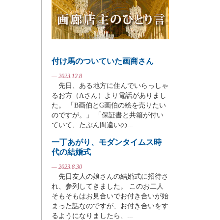
付け馬のついていた画商さん
— 2023.12.8
先日、ある地方に住んでいらっしゃ
るお方（Aさん）より電話がありまし
た。 「B画伯とG画伯の絵を売りたい
のですが。」 「保証書と共箱が付い
ていて、たぶん間違いの...
一丁あがり、モダンタイムス時
代の結婚式
— 2023.8.30
先日友人の娘さんの結婚式に招待さ
れ、参列してきました。 このお二人
そもそもはお見合いでお付き合いが始
まった話なのですが、お付き合いをす
るようになりましたら、...