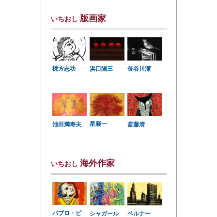
版画家
いちおし
棟方志功
浜口陽三
長谷川潔
星襄一
池田満寿夫
斎藤清
海外作家
いちおし
パブロ・ピ
シャガール
ベルナー