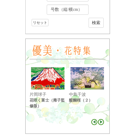
リセット
小野竹喬
片岡球子
中島千波
奥の細道句抄
花咲く富士（雍子監
醍醐桜（２）
り ...
修版）