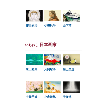
小磯良平
藤田嗣治
山下清
日本画家
いちおし
東山魁夷
片岡球子
加山又造
中島千波
小倉遊亀
千住博