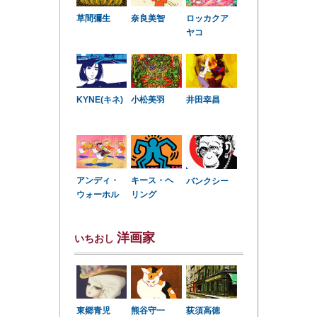
草間彌生
奈良美智
ロッカクア
ヤコ
KYNE(キネ)
小松美羽
井田幸昌
アンディ・
キース・ヘ
バンクシー
ウォーホル
リング
洋画家
いちおし
東郷青児
熊谷守一
荻須高徳