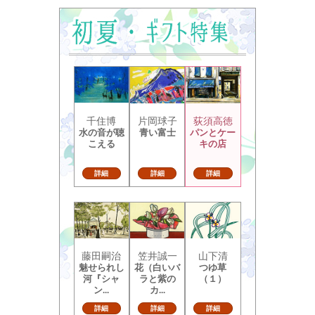
千住博
片岡球子
荻須高徳
水の音が聴
青い富士
パンとケー
こえる
キの店
詳細
詳細
詳細
藤田嗣治
笠井誠一
山下清
魅せられし
花（白いバ
つゆ草
河『シャ
ラと紫の
（１）
ン...
カ...
詳細
詳細
詳細