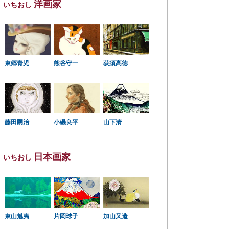
洋画家
いちおし
東郷青児
熊谷守一
荻須高徳
小磯良平
藤田嗣治
山下清
日本画家
いちおし
東山魁夷
片岡球子
加山又造