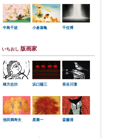
中島千波
小倉遊亀
千住博
版画家
いちおし
棟方志功
浜口陽三
長谷川潔
星襄一
池田満寿夫
斎藤清