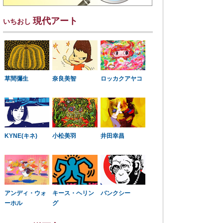
現代アート
いちおし
草間彌生
奈良美智
ロッカクアヤコ
KYNE(キネ)
小松美羽
井田幸昌
アンディ・ウォ
キース・ヘリン
バンクシー
ーホル
グ