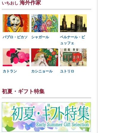
海外作家
いちおし
パブロ・ピカソ
シャガール
ベルナール・ビ
ュッフェ
カトラン
カシニョール
ユトリロ
初夏・ギフト特集