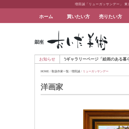
増田誠「リューガッサンデー」 
ホーム
買いたい方
売りたい方
絵画など美術品の販売と買取 | 東京・銀座 おい
月7日 - アートとインテリアのギャラリーページ「絵画のある暮らしを」を
お知らせ
HOME
 / 
取扱作家一覧
 / 
増田誠
 / 
リューガッサンデー
洋画家