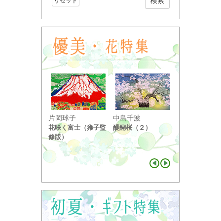
リセット
小野竹喬
片岡球子
中島千波
奥の細道句抄
花咲く富士（雍子監
醍醐桜（２）
り ...
修版）