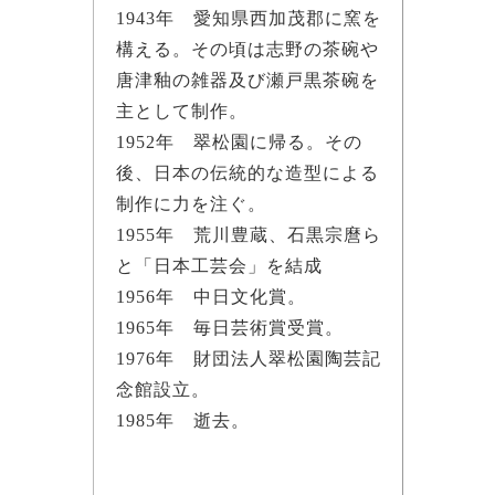
1943年 愛知県西加茂郡に窯を
構える。その頃は志野の茶碗や
唐津釉の雑器及び瀬戸黒茶碗を
主として制作。
1952年 翠松園に帰る。その
後、日本の伝統的な造型による
制作に力を注ぐ。
1955年 荒川豊蔵、石黒宗麿ら
と「日本工芸会」を結成
1956年 中日文化賞。
1965年 毎日芸術賞受賞。
1976年 財団法人翠松園陶芸記
念館設立。
1985年 逝去。