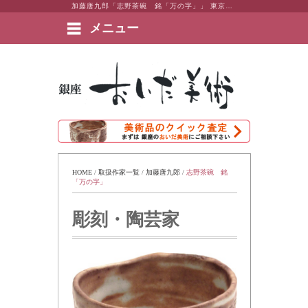
加藤唐九郎「志野茶碗 銘「万の字」」 東京・銀座 おいだ美術。現代アート・日本画・洋画・版画・彫刻・陶芸など美術品の豊富な販売・買取実績ございます。
メニュー
絵画など美術品の販売と買取 | 東京・銀座 おいだ美術
HOME
 / 
取扱作家一覧
 / 
加藤唐九郎
 / 
志野茶碗　銘
「万の字」
彫刻・陶芸家