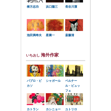
棟方志功
浜口陽三
長谷川潔
星襄一
池田満寿夫
斎藤清
海外作家
いちおし
パブロ・ピ
シャガール
ベルナー
カソ
ル・ビュッ
フェ
カトラン
カシニョー
ユトリロ