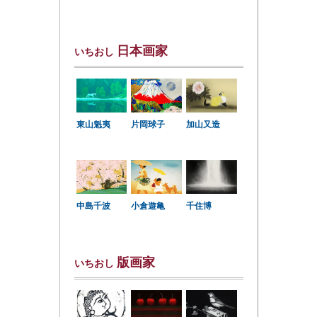
日本画家
いちおし
東山魁夷
片岡球子
加山又造
中島千波
小倉遊亀
千住博
版画家
いちおし