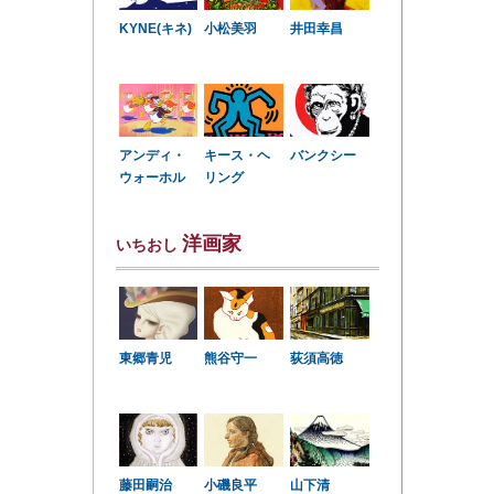
KYNE(キネ)
小松美羽
井田幸昌
アンディ・
キース・ヘ
バンクシー
ウォーホル
リング
洋画家
いちおし
東郷青児
熊谷守一
荻須高徳
小磯良平
藤田嗣治
山下清