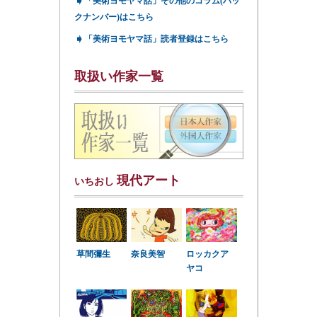
➧
「美術ヨモヤマ話」その他のコラム(バッ
クナンバー)はこちら
➧
「美術ヨモヤマ話」読者登録はこちら
取扱い作家一覧
現代アート
いちおし
草間彌生
奈良美智
ロッカクア
ヤコ