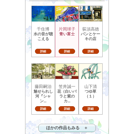
千住博
片岡球子
荻須高徳
水の音が聴
青い富士
パンとケー
こえる
キの店
詳細
詳細
詳細
藤田嗣治
笠井誠一
山下清
魅せられし
花（白いバ
つゆ草
河『シャ
ラと紫の
（１）
ン...
カ...
詳細
詳細
詳細
ほかの作品もみる ＋