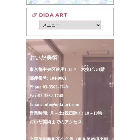
おいだ美術
こびき
東京都中央区銀座1-13-7
木挽
ビル1階
郵便番号: 104-0061
Phone:
03-3562-1740
Fax:
03-3562-1748
Email:
info@oida-art.com
営業時間: 月～土(祝日除く) 10～19時
おいだ美術までのアクセス
全国美術商相互会会員（東京美術倶楽部