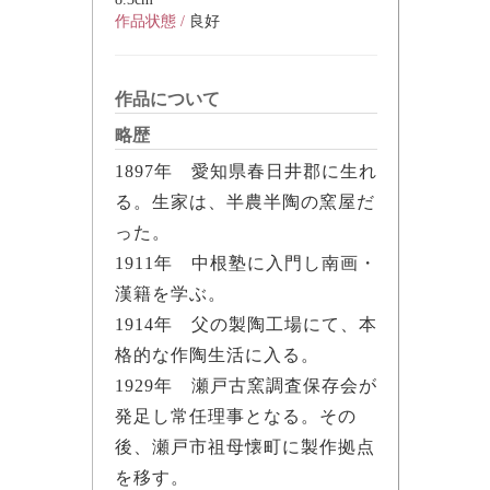
作品状態 /
良好
作品について
略歴
1897年 愛知県春日井郡に生れ
る。生家は、半農半陶の窯屋だ
った。
1911年 中根塾に入門し南画・
漢籍を学ぶ。
1914年 父の製陶工場にて、本
格的な作陶生活に入る。
1929年 瀬戸古窯調査保存会が
発足し常任理事となる。その
後、瀬戸市祖母懐町に製作拠点
を移す。