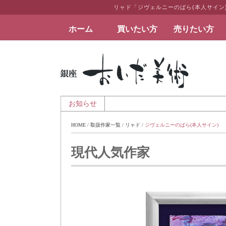
リャド「ジヴェルニーのばら(本人サイン
ホーム
買いたい方
売りたい方
絵画など美術品の販売と買取 | 東京・銀座 おい
休業のお知らせ
お知らせ
HOME
 / 
取扱作家一覧
 / 
リャド
 / 
ジヴェルニーのばら(本人サイン)
現代人気作家