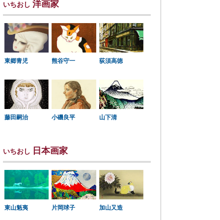
洋画家
いちおし
東郷青児
熊谷守一
荻須高徳
小磯良平
藤田嗣治
山下清
日本画家
いちおし
東山魁夷
片岡球子
加山又造