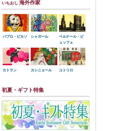
海外作家
いちおし
パブロ・ピカソ
シャガール
ベルナール・ビ
ュッフェ
カトラン
カシニョール
ユトリロ
初夏・ギフト特集