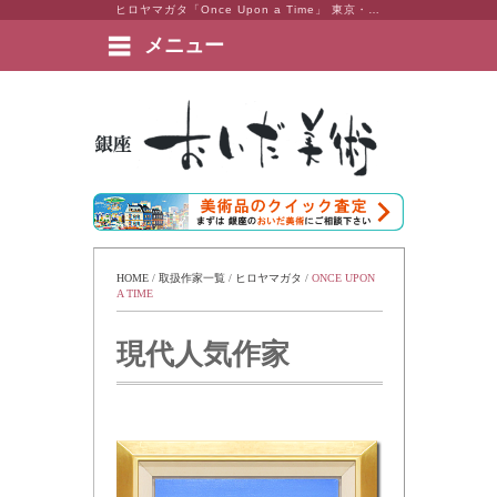
ヒロヤマガタ「Once Upon a Time」 東京・銀座 おいだ美術。現代アート・日本画・洋画・版画・彫刻・陶芸など美術品の豊富な販売・買取実績ございます。
メニュー
絵画など美術品の販売と買取 | 東京・銀座 おいだ美術
HOME
 / 
取扱作家一覧
 / 
ヒロヤマガタ
 / 
ONCE UPON 
A TIME
現代人気作家