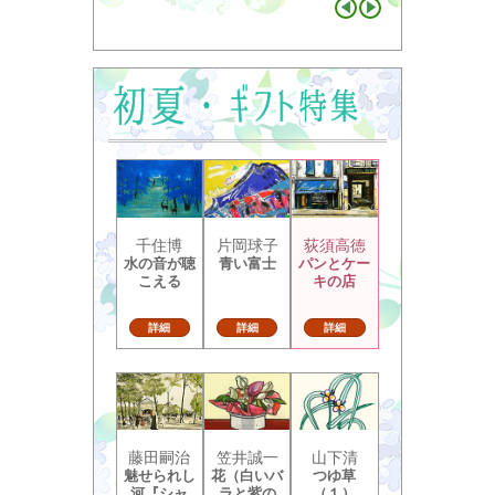
千住博
片岡球子
荻須高徳
水の音が聴
青い富士
パンとケー
こえる
キの店
詳細
詳細
詳細
藤田嗣治
笠井誠一
山下清
魅せられし
花（白いバ
つゆ草
河『シャ
ラと紫の
（１）