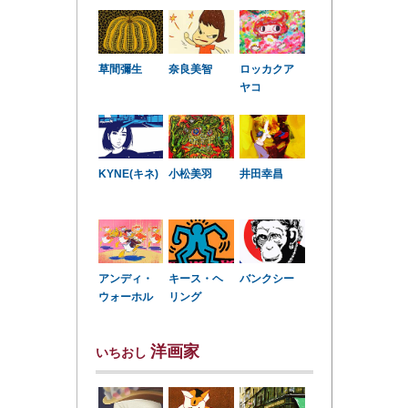
草間彌生
奈良美智
ロッカクア
ヤコ
KYNE(キネ)
小松美羽
井田幸昌
アンディ・
キース・ヘ
バンクシー
ウォーホル
リング
洋画家
いちおし