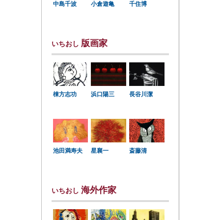
中島千波
小倉遊亀
千住博
版画家
いちおし
棟方志功
浜口陽三
長谷川潔
星襄一
池田満寿夫
斎藤清
海外作家
いちおし