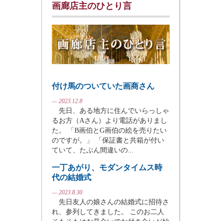
画廊店主のひとり言
付け馬のついていた画商さん
— 2023.12.8
先日、ある地方に住んでいらっしゃ
るお方（Aさん）より電話がありまし
た。 「B画伯とG画伯の絵を売りたい
のですが。」 「保証書と共箱が付い
ていて、たぶん間違いの...
一丁あがり、モダンタイムス時
代の結婚式
— 2023.8.30
先日友人の娘さんの結婚式に招待さ
れ、参列してきました。 このお二人