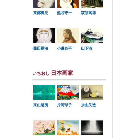
東郷青児
熊谷守一
荻須高徳
小磯良平
藤田嗣治
山下清
日本画家
いちおし
東山魁夷
片岡球子
加山又造