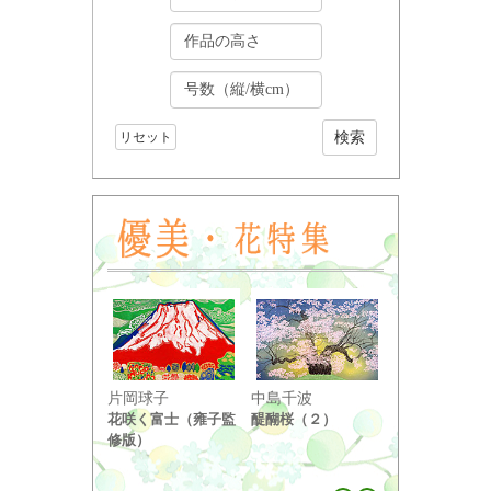
リセット
小野竹喬
片岡球子
中島千波
奥の細道句抄
花咲く富士（雍子監
醍醐桜（２）
り ...
修版）