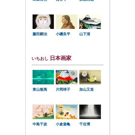
小磯良平
藤田嗣治
山下清
日本画家
いちおし
東山魁夷
片岡球子
加山又造
中島千波
小倉遊亀
千住博