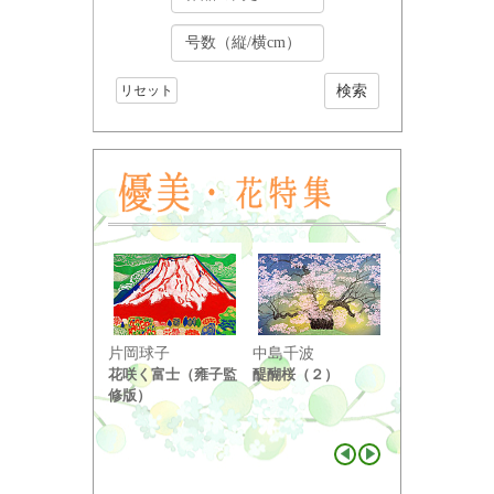
リセット
小野竹喬
片岡球子
中島千波
奥の細道句抄
花咲く富士（雍子監
醍醐桜（２）
り ...
修版）