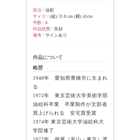
技法 /
油彩
サイズ /
(縦) 31.8 cm (横) 41cm
号数 /
6
作品状態 /
良好
備考 /
サインあり
作品について
略歴
1948年 愛知県豊橋市に生まれ
る
1972年 東京芸術大学美術学部
油絵科卒業 卒業制作が文部省
買上げられる 安宅賞受賞
1974年 東京芸術大学油絵科大
学院修了
1977年 個展（富山・東京）渡