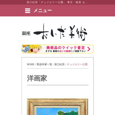
坂口紀良「チュイルリー公園」 東京・銀座 おいだ美術。現代アート・日本画・洋画・版画・彫刻・陶芸など美術品の豊富な販売・買取実績ございます。
メニュー
絵画など美術品の販売と買取 | 東京・銀座 おいだ美術
HOME
 / 
取扱作家一覧
 / 
坂口紀良
 / 
チュイルリー公園
洋画家