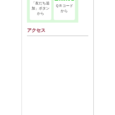
「友だち追
ＱＲコード
加」ボタン
から
から
アクセス