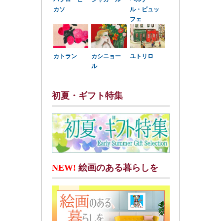
カソ
ル・ビュッ
フェ
カトラン
カシニョー
ユトリロ
ル
初夏・ギフト特集
NEW!
絵画のある暮らしを