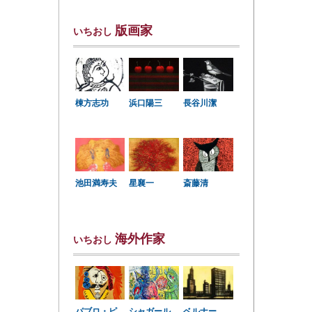
版画家
いちおし
棟方志功
浜口陽三
長谷川潔
星襄一
池田満寿夫
斎藤清
海外作家
いちおし
パブロ・ピ
シャガール
ベルナー