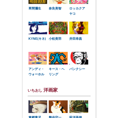
草間彌生
奈良美智
ロッカクア
ヤコ
KYNE(キネ)
小松美羽
井田幸昌
アンディ・
キース・ヘ
バンクシー
ウォーホル
リング
洋画家
いちおし
東郷青児
熊谷守一
荻須高徳