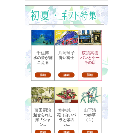
千住博
片岡球子
荻須高徳
水の音が聴
青い富士
パンとケー
こえる
キの店
詳細
詳細
詳細
藤田嗣治
笠井誠一
山下清
魅せられし
花（白いバ
つゆ草
河『シャ
ラと紫の
（１）
ン...
カ...
詳細
詳細
詳細