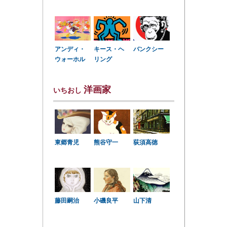
アンディ・
キース・ヘ
バンクシー
ウォーホル
リング
洋画家
いちおし
東郷青児
熊谷守一
荻須高徳
小磯良平
藤田嗣治
山下清