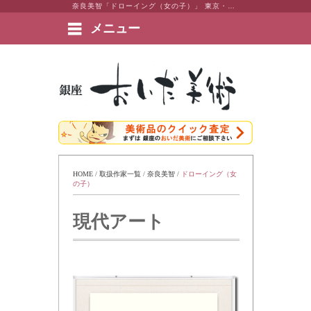
奈良美智「ドローイング（女の子）」 東京・銀座 おいだ美術。現代アート・日本画・洋画・版画・彫刻・陶芸など美術品の豊富な販売・買取実績ございます。
メニュー
絵画など美術品の販売と買取 | 東京・銀座 おいだ美術
HOME
 / 
取扱作家一覧
 / 
奈良美智
 / 
ドローイング（女
の子）
現代アート