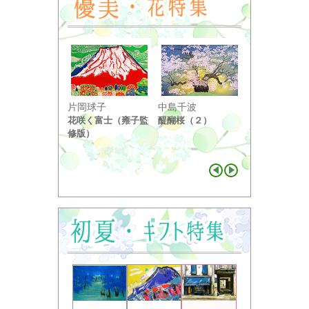
小野竹喬
片岡球子
中島千波
奥の細道句抄
花咲く富士（雍子監
醍醐桜（２）
り ...
修版）