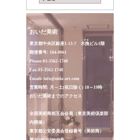
おいだ美術
こびき
東京都中央区銀座1-13-7
木挽
ビル1階
郵便番号: 104-0061
Phone:
03-3562-1740
Fax:
03-3562-1748
Email:
info@oida-art.com
営業時間: 月～土(祝日除く) 10～19時
おいだ美術までのアクセス
全国美術商相互会会員（東京美術倶楽部
内開催）
東京都公安委員会登録番号（美術商）
第301062119040号