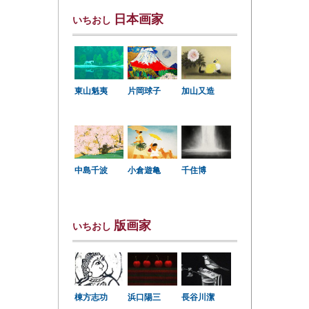
日本画家
いちおし
東山魁夷
片岡球子
加山又造
中島千波
小倉遊亀
千住博
版画家
いちおし
棟方志功
浜口陽三
長谷川潔