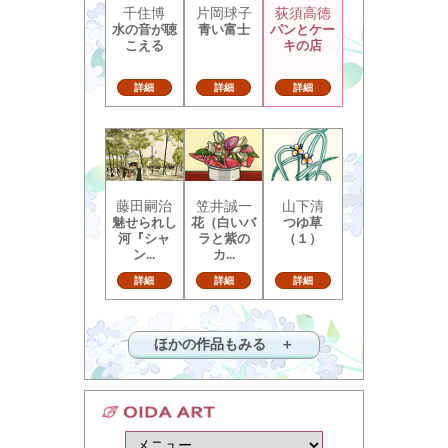
千住博
片岡球子
荻須高徳
水の音が聴
青い富士
パンとケー
こえる
キの店
詳細
詳細
詳細
藤田嗣治
笠井誠一
山下清
魅せられし
花（白いバ
つゆ草
河『シャ
ラと紫の
（１）
ン...
カ...
詳細
詳細
詳細
ほかの作品もみる ＋