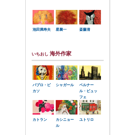
星襄一
池田満寿夫
斎藤清
海外作家
いちおし
パブロ・ピ
シャガール
ベルナー
カソ
ル・ビュッ
フェ
カトラン
カシニョー
ユトリロ
ル