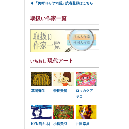
➧
「美術ヨモヤマ話」読者登録はこちら
取扱い作家一覧
現代アート
いちおし
草間彌生
奈良美智
ロッカクア
ヤコ
KYNE(キネ)
小松美羽
井田幸昌