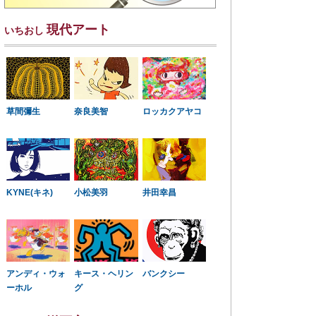
現代アート
いちおし
草間彌生
奈良美智
ロッカクアヤコ
KYNE(キネ)
小松美羽
井田幸昌
アンディ・ウォ
キース・ヘリン
バンクシー
ーホル
グ