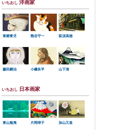
洋画家
いちおし
東郷青児
熊谷守一
荻須高徳
小磯良平
藤田嗣治
山下清
日本画家
いちおし
東山魁夷
片岡球子
加山又造