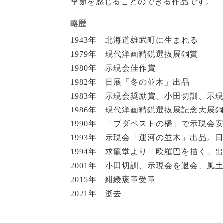
季節を感じることのできる作品です。
略歴
1943年 北海道雄武町に生まれる
1979年 現代洋画精鋭選抜展銅賞
1980年 示現会佳作賞
1982年 日展「冬の並木」出品
1983年 示現会奨励賞。小田切訓、示
1986年 現代洋画精鋭選抜展記念大展
1990年 「ブダペストの橋」で示現会
1993年 示現会「運河の並木」出品。
1994年 求龍堂より「欧羅巴を描く」
2001年 小田切訓、示現会を退会、風
2015年 紺綬褒章受章
2021年 逝去