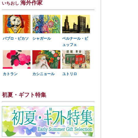
海外作家
いちおし
パブロ・ピカソ
シャガール
ベルナール・ビ
ュッフェ
カトラン
カシニョール
ユトリロ
初夏・ギフト特集