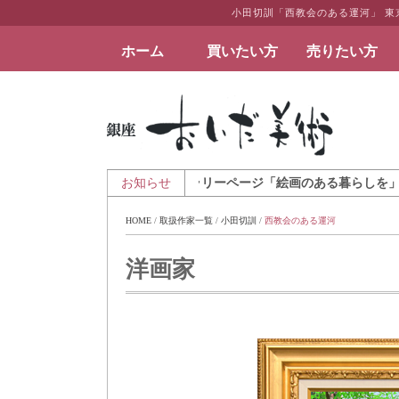
小田切訓「西教会のある運河」 
ホーム
買いたい方
売りたい方
絵画など美術品の販売と買取 | 東京・銀座 おい
 アートとインテリアのギャラリーページ「絵画のある暮らしを」を公開致し
お知らせ
HOME
 / 
取扱作家一覧
 / 
小田切訓
 / 
西教会のある運河
洋画家