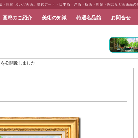
東京・銀座 おいだ美術。現代アート・日本画・洋画・版画・彫刻・陶芸など美術品の
画廊のご紹介
美術の知識
特選名品館
お問合せ
だ美術
ました