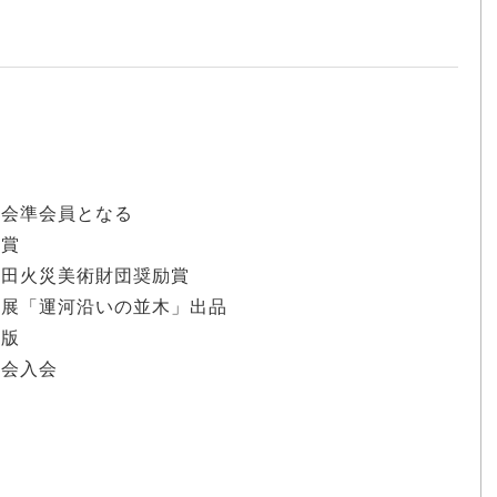
現会準会員となる
銅賞
安田火災美術財団奨励賞
日展「運河沿いの並木」出品
出版
土会入会