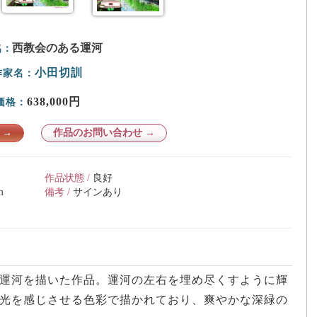
西教会のある運河
名：
小田切訓
作家名：
638,000円
価格：
 →
作品のお問い合わせ →
作品状態 /
良好
m
備考 /
サインあり
運河を描いた作品。運河の左右を埋め尽くすように輝
光を感じさせる色彩で描かれており、爽やかな深緑の