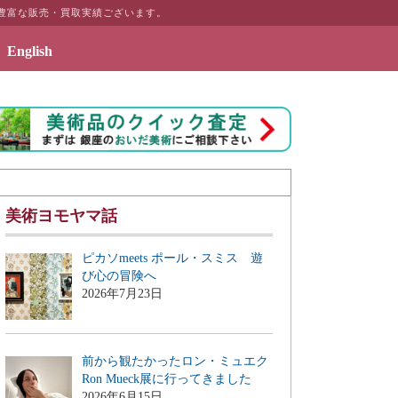
豊富な販売・買取実績ございます。
English
2019年7月3日 - エッセイ「画商のこぼれ話」刊行の
美術ヨモヤマ話
ピカソmeets ポール・スミス 遊
び心の冒険へ
2026年7月23日
前から観たかったロン・ミュエク
Ron Mueck展に行ってきました
2026年6月15日