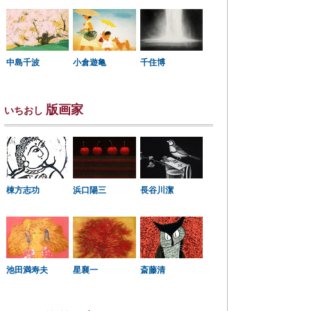
中島千波
小倉遊亀
千住博
版画家
いちおし
棟方志功
浜口陽三
長谷川潔
星襄一
池田満寿夫
斎藤清