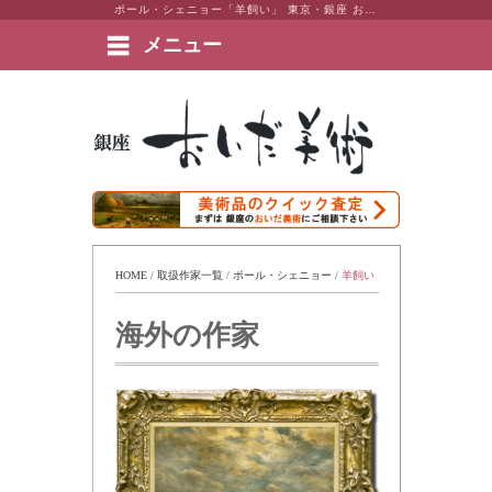
ポール・シェニョー「羊飼い」 東京・銀座 おいだ美術。現代アート・日本画・洋画・版画・彫刻・陶芸など美術品の豊富な販売・買取実績ございます。
メニュー
絵画など美術品の販売と買取 | 東京・銀座 おいだ美術
HOME
 / 
取扱作家一覧
 / 
ポール・シェニョー
 / 
羊飼い
海外の作家