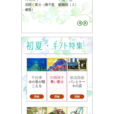
奥の細道句抄
花咲く富士（雍子監
醍醐桜（２）
り ...
修版）
千住博
片岡球子
荻須高徳
水の音が聴
青い富士
パンとケー
こえる
キの店
詳細
詳細
詳細