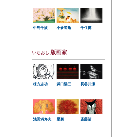
中島千波
小倉遊亀
千住博
版画家
いちおし
棟方志功
浜口陽三
長谷川潔
星襄一
池田満寿夫
斎藤清