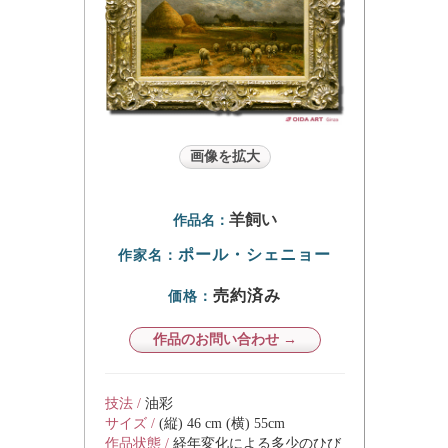
画像を拡大
羊飼い
作品名：
ポール・シェニョー
作家名：
売約済み
価格：
作品のお問い合わせ →
技法 /
油彩
サイズ /
(縦) 46 cm (横) 55cm
作品状態 /
経年変化による多少のひび