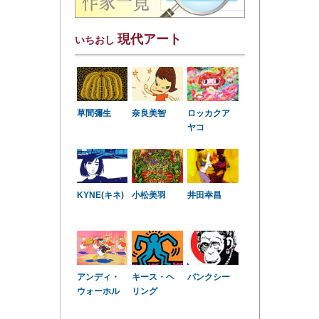
現代アート
いちおし
草間彌生
奈良美智
ロッカクア
ヤコ
KYNE(キネ)
小松美羽
井田幸昌
アンディ・
キース・ヘ
バンクシー
ウォーホル
リング