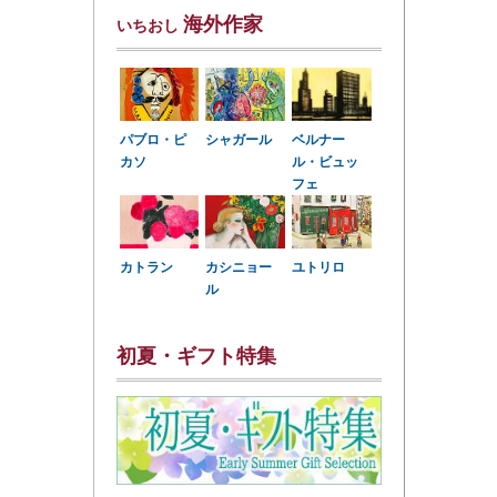
海外作家
いちおし
パブロ・ピ
シャガール
ベルナー
カソ
ル・ビュッ
フェ
カトラン
カシニョー
ユトリロ
ル
初夏・ギフト特集