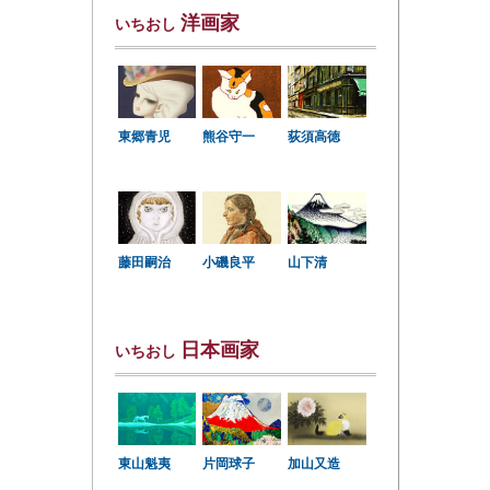
洋画家
いちおし
東郷青児
熊谷守一
荻須高徳
小磯良平
藤田嗣治
山下清
日本画家
いちおし
東山魁夷
片岡球子
加山又造