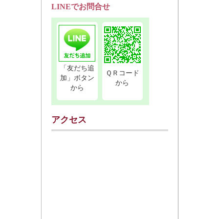
LINEでお問合せ
「友だち追
ＱＲコード
加」ボタン
から
から
アクセス