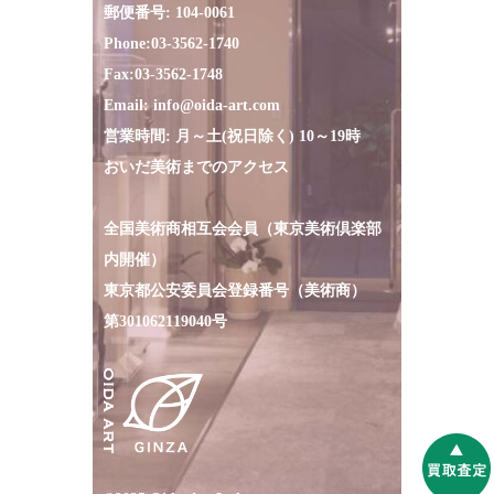
郵便番号: 104-0061
Phone:
03-3562-1740
Fax:
03-3562-1748
Email:
info@oida-art.com
営業時間: 月～土(祝日除く) 10～19時
おいだ美術までのアクセス
全国美術商相互会会員（東京美術倶楽部
内開催）
東京都公安委員会登録番号（美術商）
第301062119040号