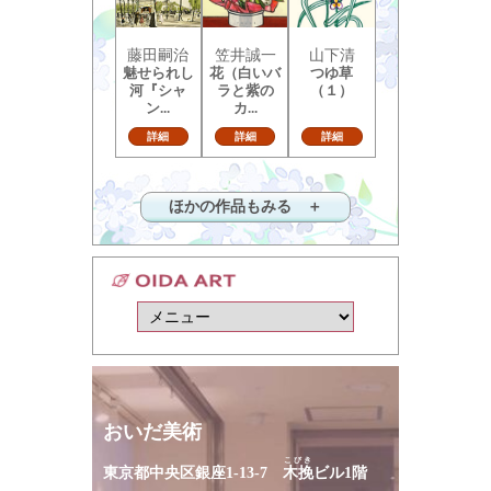
藤田嗣治
笠井誠一
山下清
魅せられし
花（白いバ
つゆ草
河『シャ
ラと紫の
（１）
ン...
カ...
詳細
詳細
詳細
ほかの作品もみる ＋
おいだ美術
こびき
東京都中央区銀座1-13-7
木挽
ビル1階