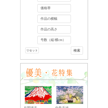
リセット
小野竹喬
片岡球子
中島千波